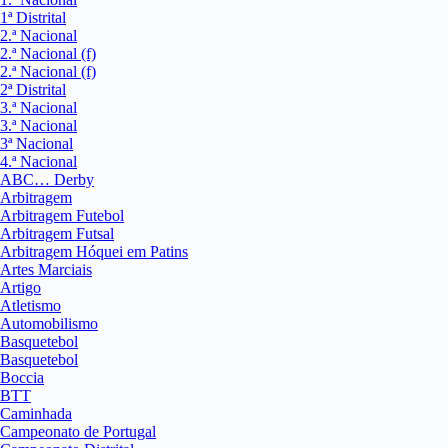
1ª Distrital
2.ª Nacional
2.ª Nacional (f)
2.ª Nacional (f)
2ª Distrital
3.ª Nacional
3.ª Nacional
3ª Nacional
4.ª Nacional
ABC… Derby
Arbitragem
Arbitragem Futebol
Arbitragem Futsal
Arbitragem Hóquei em Patins
Artes Marciais
Artigo
Atletismo
Automobilismo
Basquetebol
Basquetebol
Boccia
BTT
Caminhada
Campeonato de Portugal