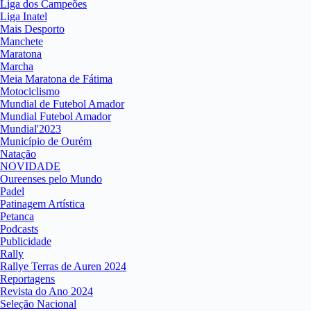
Liga dos Campeões
Liga Inatel
Mais Desporto
Manchete
Maratona
Marcha
Meia Maratona de Fátima
Motociclismo
Mundial de Futebol Amador
Mundial Futebol Amador
Mundial'2023
Município de Ourém
Natação
NOVIDADE
Oureenses pelo Mundo
Padel
Patinagem Artística
Petanca
Podcasts
Publicidade
Rally
Rallye Terras de Auren 2024
Reportagens
Revista do Ano 2024
Seleção Nacional