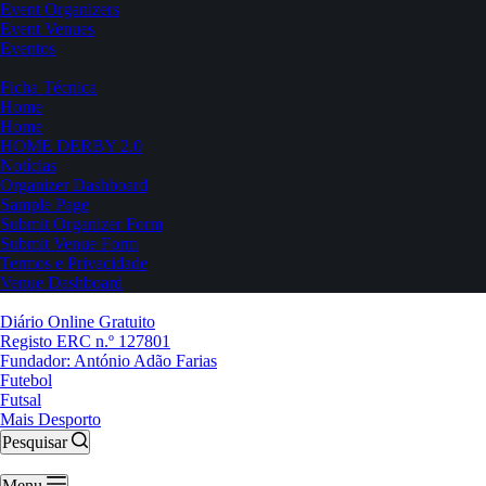
Event Organizers
Event Venues
Eventos
Ficha Técnica
Home
Home
HOME DERBY 2.0
Notícias
Organizer Dashboard
Sample Page
Submit Organizer Form
Submit Venue Form
Termos e Privacidade
Venue Dashboard
Diário Online Gratuito
Registo ERC n.º 127801
Fundador: António Adão Farias
Futebol
Futsal
Mais Desporto
Pesquisar
Menu