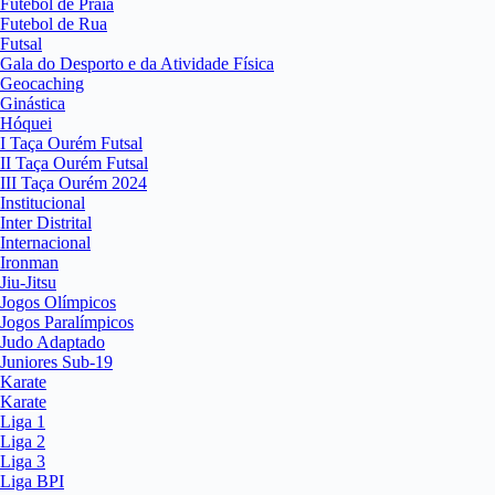
Futebol de Praia
Futebol de Rua
Futsal
Gala do Desporto e da Atividade Física
Geocaching
Ginástica
Hóquei
I Taça Ourém Futsal
II Taça Ourém Futsal
III Taça Ourém 2024
Institucional
Inter Distrital
Internacional
Ironman
Jiu-Jitsu
Jogos Olímpicos
Jogos Paralímpicos
Judo Adaptado
Juniores Sub-19
Karate
Karate
Liga 1
Liga 2
Liga 3
Liga BPI