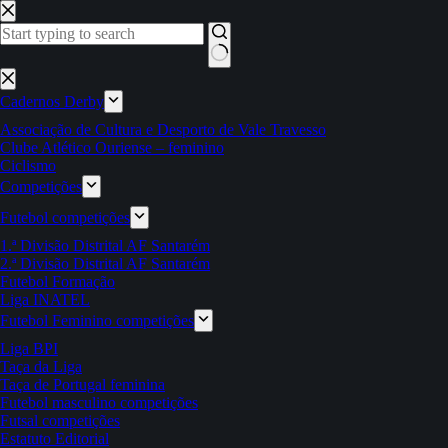
Pular
para
o
conteúdo
Sem
resultados
Cadernos Derby
Associação de Cultura e Desporto de Vale Travesso
Clube Atlético Ouriense – feminino
Ciclismo
Competições
Futebol competições
1.ª Divisão Distrital AF Santarém
2.ª Divisão Distrital AF Santarém
Futebol Formação
Liga INATEL
Futebol Feminino competições
Liga BPI
Taça da Liga
Taça de Portugal feminina
Futebol masculino competições
Futsal competições
Estatuto Editorial