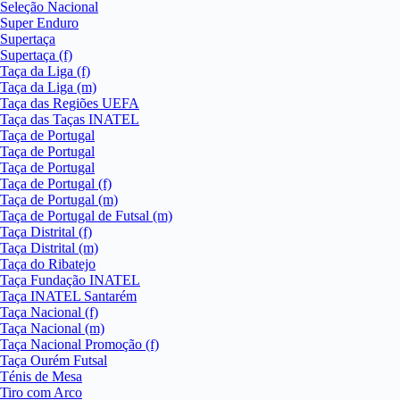
Seleção Nacional
Super Enduro
Supertaça
Supertaça (f)
Taça da Liga (f)
Taça da Liga (m)
Taça das Regiões UEFA
Taça das Taças INATEL
Taça de Portugal
Taça de Portugal
Taça de Portugal
Taça de Portugal (f)
Taça de Portugal (m)
Taça de Portugal de Futsal (m)
Taça Distrital (f)
Taça Distrital (m)
Taça do Ribatejo
Taça Fundação INATEL
Taça INATEL Santarém
Taça Nacional (f)
Taça Nacional (m)
Taça Nacional Promoção (f)
Taça Ourém Futsal
Ténis de Mesa
Tiro com Arco