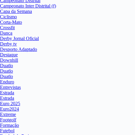
Campeonato Distrital
Campeonato Inter Distrital (f)
Capa da Semana
Ciclismo
Corta-Mato
Crossfit
Dança
Derby Jornal Oficial
Derby tv
Desporto Adaptado
Destaque
Downhill
Duatlo
Duatlo
Duatlo
Enduro
Entrevistas
Estrada
Estrada
Euro 2025
Euro2024
Extreme
Footgolf
Formação
Futebol