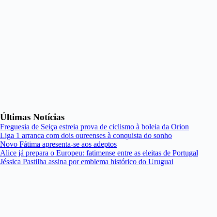
Últimas Notícias
Freguesia de Seiça estreia prova de ciclismo à boleia da Orion
Liga 1 arranca com dois oureenses à conquista do sonho
Novo Fátima apresenta-se aos adeptos
Alice já prepara o Europeu: fatimense entre as eleitas de Portugal
Jéssica Pastilha assina por emblema histórico do Uruguai