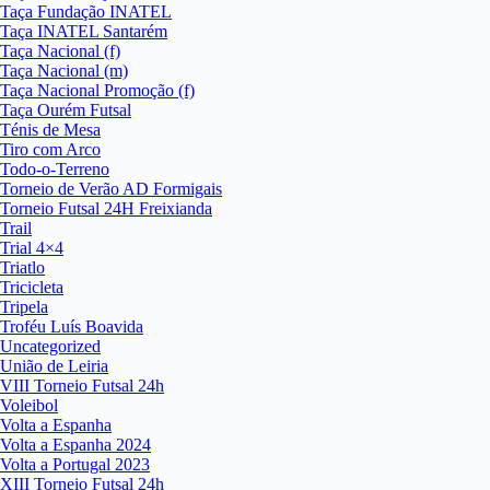
Taça Fundação INATEL
Taça INATEL Santarém
Taça Nacional (f)
Taça Nacional (m)
Taça Nacional Promoção (f)
Taça Ourém Futsal
Ténis de Mesa
Tiro com Arco
Todo-o-Terreno
Torneio de Verão AD Formigais
Torneio Futsal 24H Freixianda
Trail
Trial 4×4
Triatlo
Tricicleta
Tripela
Troféu Luís Boavida
Uncategorized
União de Leiria
VIII Torneio Futsal 24h
Voleibol
Volta a Espanha
Volta a Espanha 2024
Volta a Portugal 2023
XIII Torneio Futsal 24h