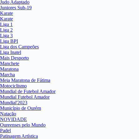
Judo Adaptado
Juniores Sub-19
Karate
Karate
Liga 1
Liga 2
Liga 3
Liga BPI
Liga dos Campeões
Liga Inatel
Mais Desporto
Manchete
Maratona
Marcha
Meia Maratona de Fátima
Motociclismo
Mundial de Futebol Amador
Mundial Futebol Amador
Mundial'2023
Município de Ourém
Natação
NOVIDADE
Oureenses pelo Mundo
Padel
Patinagem Artística