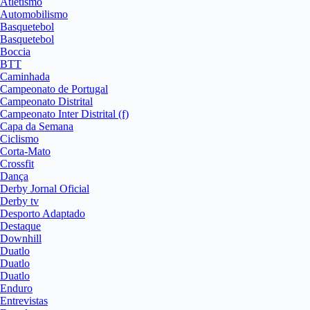
Atletismo
Automobilismo
Basquetebol
Basquetebol
Boccia
BTT
Caminhada
Campeonato de Portugal
Campeonato Distrital
Campeonato Inter Distrital (f)
Capa da Semana
Ciclismo
Corta-Mato
Crossfit
Dança
Derby Jornal Oficial
Derby tv
Desporto Adaptado
Destaque
Downhill
Duatlo
Duatlo
Duatlo
Enduro
Entrevistas