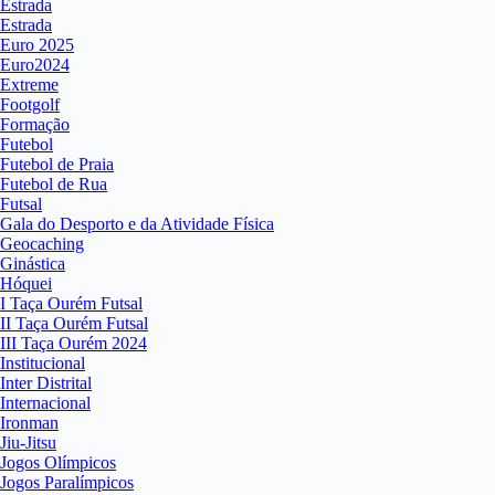
Estrada
Estrada
Euro 2025
Euro2024
Extreme
Footgolf
Formação
Futebol
Futebol de Praia
Futebol de Rua
Futsal
Gala do Desporto e da Atividade Física
Geocaching
Ginástica
Hóquei
I Taça Ourém Futsal
II Taça Ourém Futsal
III Taça Ourém 2024
Institucional
Inter Distrital
Internacional
Ironman
Jiu-Jitsu
Jogos Olímpicos
Jogos Paralímpicos