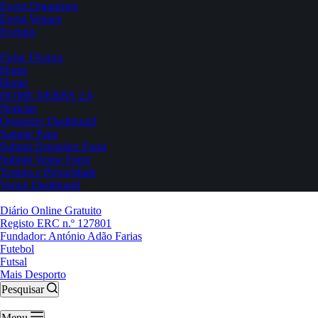
Event Organizers
Event Venues
Eventos
Ficha Técnica
Home
Home
HOME DERBY 2.0
Notícias
Organizer Dashboard
Sample Page
Submit Organizer Form
Submit Venue Form
Termos e Privacidade
Venue Dashboard
Diário Online Gratuito
Registo ERC n.º 127801
Fundador: António Adão Farias
Futebol
Futsal
Mais Desporto
Pesquisar
Menu