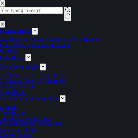
Pular
para
o
conteúdo
Sem
resultados
Cadernos Derby
Associação de Cultura e Desporto de Vale Travesso
Clube Atlético Ouriense – feminino
Ciclismo
Competições
Futebol competições
1.ª Divisão Distrital AF Santarém
2.ª Divisão Distrital AF Santarém
Futebol Formação
Liga INATEL
Futebol Feminino competições
Liga BPI
Taça da Liga
Taça de Portugal feminina
Futebol masculino competições
Futsal competições
Estatuto Editorial