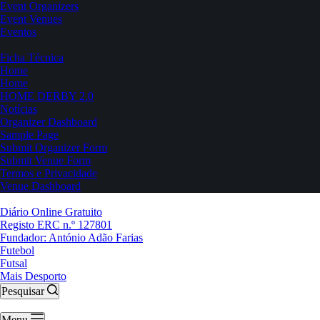
Event Organizers
Event Venues
Eventos
Ficha Técnica
Home
Home
HOME DERBY 2.0
Notícias
Organizer Dashboard
Sample Page
Submit Organizer Form
Submit Venue Form
Termos e Privacidade
Venue Dashboard
Diário Online Gratuito
Registo ERC n.º 127801
Fundador: António Adão Farias
Futebol
Futsal
Mais Desporto
Pesquisar
Menu