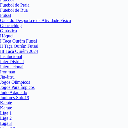
Futebol de Praia
Futebol de Rua
Futsal
Gala do Desporto e da Atividade Física
Geocaching
Ginástica
Hóquei
I Taça Ourém Futsal
II Taça Ourém Futsal
III Taça Ourém 2024
Institucional
Inter Distrital
Internacional
Ironman
Jiu-Jitsu
Jogos Olímpicos
Jogos Paralímpicos
Judo Adaptado
Juniores Sub-19
Karate
Karate
Liga 1
Liga 2
Liga 3