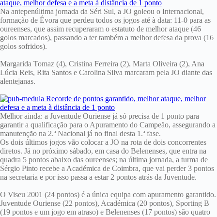
Na antepenúltima jornada da Séri Sul, a JO goleou o Internacional,
formação de Évora que perdeu todos os jogos até à data: 11-0 para as
oureenses, que assim recuperaram o estatuto de melhor ataque (46
golos marcados), passando a ter também a melhor defesa da prova (16
golos sofridos).
Margarida Tomaz (4), Cristina Ferreira (2), Marta Oliveira (2), Ana
Lúcia Reis, Rita Santos e Carolina Silva marcaram pela JO diante das
alentejanas.
Melhor ainda: a Juventude Ouriense já só precisa de 1 ponto para
garantir a qualificação para o Apuramento do Campeão, assegurando a
manutenção na 2.ª Nacional já no final desta 1.ª fase.
Os dois últimos jogos vão colocar a JO na rota de dois concorrentes
diretos. Já no próximo sábado, em casa do Belenenses, que entra na
quadra 5 pontos abaixo das oureenses; na última jornada, a turma de
Sérgio Pinto recebe a Académica de Coimbra, que vai perder 3 pontos
na secretaria e por isso passa a estar 2 pontos atrás da Juventude.
O Viseu 2001 (24 pontos) é a única equipa com apuramento garantido.
Juventude Ouriense (22 pontos), Académica (20 pontos), Sporting B
(19 pontos e um jogo em atraso) e Belenenses (17 pontos) são quatro