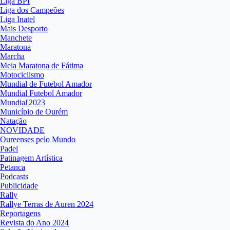
Liga BPI
Liga dos Campeões
Liga Inatel
Mais Desporto
Manchete
Maratona
Marcha
Meia Maratona de Fátima
Motociclismo
Mundial de Futebol Amador
Mundial Futebol Amador
Mundial'2023
Município de Ourém
Natação
NOVIDADE
Oureenses pelo Mundo
Padel
Patinagem Artística
Petanca
Podcasts
Publicidade
Rally
Rallye Terras de Auren 2024
Reportagens
Revista do Ano 2024