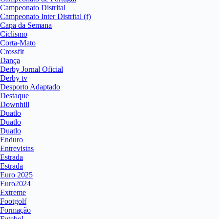
Campeonato Distrital
Campeonato Inter Distrital (f)
Capa da Semana
Ciclismo
Corta-Mato
Crossfit
Dança
Derby Jornal Oficial
Derby tv
Desporto Adaptado
Destaque
Downhill
Duatlo
Duatlo
Duatlo
Enduro
Entrevistas
Estrada
Estrada
Euro 2025
Euro2024
Extreme
Footgolf
Formação
Futebol