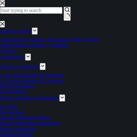
Pular
para
o
conteúdo
Sem
resultados
Cadernos Derby
Associação de Cultura e Desporto de Vale Travesso
Clube Atlético Ouriense – feminino
Ciclismo
Competições
Futebol competições
1.ª Divisão Distrital AF Santarém
2.ª Divisão Distrital AF Santarém
Futebol Formação
Liga INATEL
Futebol Feminino competições
Liga BPI
Taça da Liga
Taça de Portugal feminina
Futebol masculino competições
Futsal competições
Estatuto Editorial