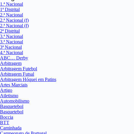
1.ª Nacional
1ª Distrital
2.ª Nacional
2.ª Nacional (f)
2.ª Nacional (f)
2ª Distrital
3.ª Nacional
3.ª Nacional
3ª Nacional
4.ª Nacional
ABC… Derby
Arbitragem
Arbitragem Futebol
Arbitragem Futsal
Arbitragem Hóquei em Patins
Artes Marciais
Artigo
Atletismo
Automobilismo
Basquetebol
Basquetebol
Boccia
BTT
Caminhada
Campeonato de Portugal