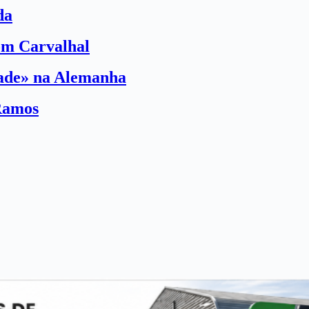
da
com Carvalhal
dade» na Alemanha
Ramos