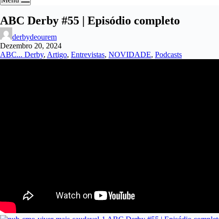
ABC Derby #55 | Episódio completo
derbydeourem
Dezembro 20, 2024
ABC... Derby
,
Artigo
,
Entrevistas
,
NOVIDADE
,
Podcasts