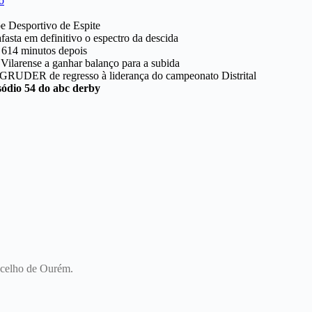
be Desportivo de Espite
afasta em definitivo o espectro da descida
, 614 minutos depois
ilarense a ganhar balanço para a subida
o GRUDER de regresso à liderança do campeonato Distrital
sódio 54 do abc derby
oncelho de Ourém.