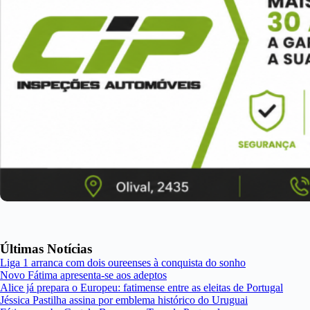
Últimas Notícias
Liga 1 arranca com dois oureenses à conquista do sonho
Novo Fátima apresenta-se aos adeptos
Alice já prepara o Europeu: fatimense entre as eleitas de Portugal
Jéssica Pastilha assina por emblema histórico do Uruguai