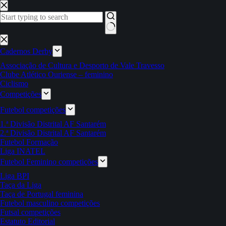
Pular
para
o
conteúdo
Sem
resultados
Cadernos Derby
Associação de Cultura e Desporto de Vale Travesso
Clube Atlético Ouriense – feminino
Ciclismo
Competições
Futebol competições
1.ª Divisão Distrital AF Santarém
2.ª Divisão Distrital AF Santarém
Futebol Formação
Liga INATEL
Futebol Feminino competições
Liga BPI
Taça da Liga
Taça de Portugal feminina
Futebol masculino competições
Futsal competições
Estatuto Editorial