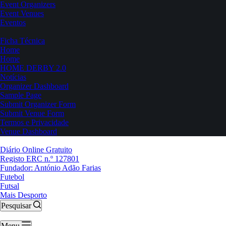
Event Organizers
Event Venues
Eventos
Ficha Técnica
Home
Home
HOME DERBY 2.0
Notícias
Organizer Dashboard
Sample Page
Submit Organizer Form
Submit Venue Form
Termos e Privacidade
Venue Dashboard
Diário Online Gratuito
Registo ERC n.º 127801
Fundador: António Adão Farias
Futebol
Futsal
Mais Desporto
Pesquisar
Menu