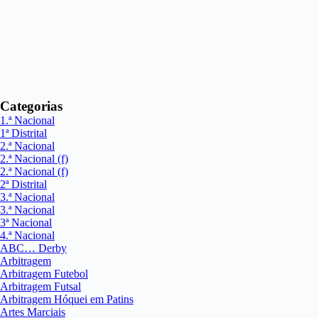
Categorias
1.ª Nacional
1ª Distrital
2.ª Nacional
2.ª Nacional (f)
2.ª Nacional (f)
2ª Distrital
3.ª Nacional
3.ª Nacional
3ª Nacional
4.ª Nacional
ABC… Derby
Arbitragem
Arbitragem Futebol
Arbitragem Futsal
Arbitragem Hóquei em Patins
Artes Marciais