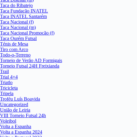
Taça do Ribatejo
Taça Fundação INATEL
Taça INATEL Santarém
Taça Nacional (f)
Taça Nacional (m)
Taça Nacional Promoção (f)
Taça Ourém Futsal
Ténis de Mesa
Tiro com Arco
Todo-o-Terreno
Torneio de Verão AD Formigais
Torneio Futsal 24H Freixianda
Trail
Trial 4×4
Triatlo
Tricicleta
Tripela
Troféu Luís Boavida
Uncategorized
União de Leiria
VIII Torneio Futsal 24h
Voleibol
Volta a Espanha
Volta a Espanha 2024