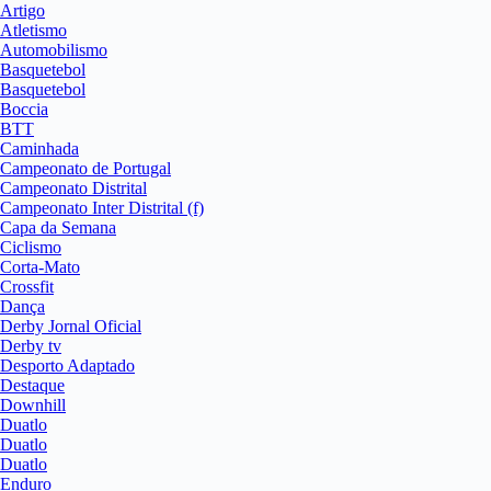
Artigo
Atletismo
Automobilismo
Basquetebol
Basquetebol
Boccia
BTT
Caminhada
Campeonato de Portugal
Campeonato Distrital
Campeonato Inter Distrital (f)
Capa da Semana
Ciclismo
Corta-Mato
Crossfit
Dança
Derby Jornal Oficial
Derby tv
Desporto Adaptado
Destaque
Downhill
Duatlo
Duatlo
Duatlo
Enduro