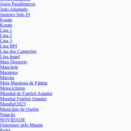
Jogos Paralímpicos
Judo Adaptado
Juniores Sub-19
Karate
Karate
Liga 1
Liga 2
Liga 3
Liga BPI
Liga dos Campeões
Liga Inatel
Mais Desporto
Manchete
Maratona
Marcha
Meia Maratona de Fátima
Motociclismo
Mundial de Futebol Amador
Mundial Futebol Amador
Mundial'2023
Município de Ourém
Natação
NOVIDADE
Oureenses pelo Mundo
Padel