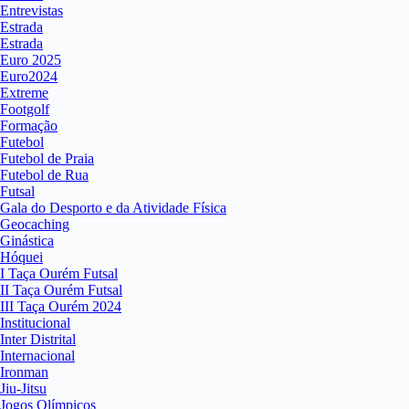
Entrevistas
Estrada
Estrada
Euro 2025
Euro2024
Extreme
Footgolf
Formação
Futebol
Futebol de Praia
Futebol de Rua
Futsal
Gala do Desporto e da Atividade Física
Geocaching
Ginástica
Hóquei
I Taça Ourém Futsal
II Taça Ourém Futsal
III Taça Ourém 2024
Institucional
Inter Distrital
Internacional
Ironman
Jiu-Jitsu
Jogos Olímpicos