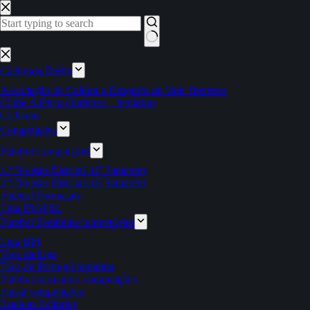
Pular
para
o
conteúdo
Sem
resultados
Cadernos Derby
Associação de Cultura e Desporto de Vale Travesso
Clube Atlético Ouriense – feminino
Ciclismo
Competições
Futebol competições
1.ª Divisão Distrital AF Santarém
2.ª Divisão Distrital AF Santarém
Futebol Formação
Liga INATEL
Futebol Feminino competições
Liga BPI
Taça da Liga
Taça de Portugal feminina
Futebol masculino competições
Futsal competições
Estatuto Editorial