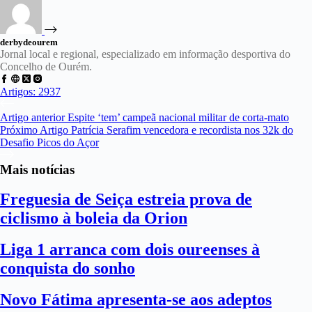
derbydeourem
Jornal local e regional, especializado em informação desportiva do
Concelho de Ourém.
Artigos: 2937
Artigo
anterior
Espite ‘tem’ campeã nacional militar de corta-mato
Próximo
Artigo
Patrícia Serafim vencedora e recordista nos 32k do
Desafio Picos do Açor
Mais notícias
Freguesia de Seiça estreia prova de
ciclismo à boleia da Orion
Liga 1 arranca com dois oureenses à
conquista do sonho
Novo Fátima apresenta-se aos adeptos