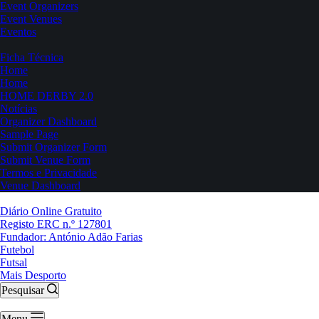
Event Organizers
Event Venues
Eventos
Ficha Técnica
Home
Home
HOME DERBY 2.0
Notícias
Organizer Dashboard
Sample Page
Submit Organizer Form
Submit Venue Form
Termos e Privacidade
Venue Dashboard
Diário Online Gratuito
Registo ERC n.º 127801
Fundador: António Adão Farias
Futebol
Futsal
Mais Desporto
Pesquisar
Menu