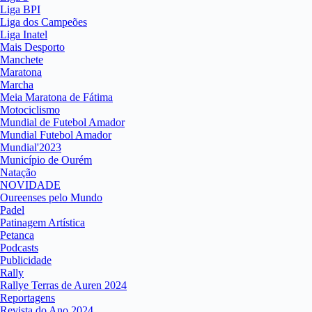
Liga BPI
Liga dos Campeões
Liga Inatel
Mais Desporto
Manchete
Maratona
Marcha
Meia Maratona de Fátima
Motociclismo
Mundial de Futebol Amador
Mundial Futebol Amador
Mundial'2023
Município de Ourém
Natação
NOVIDADE
Oureenses pelo Mundo
Padel
Patinagem Artística
Petanca
Podcasts
Publicidade
Rally
Rallye Terras de Auren 2024
Reportagens
Revista do Ano 2024