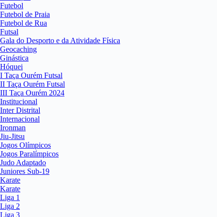
Futebol
Futebol de Praia
Futebol de Rua
Futsal
Gala do Desporto e da Atividade Física
Geocaching
Ginástica
Hóquei
I Taça Ourém Futsal
II Taça Ourém Futsal
III Taça Ourém 2024
Institucional
Inter Distrital
Internacional
Ironman
Jiu-Jitsu
Jogos Olímpicos
Jogos Paralímpicos
Judo Adaptado
Juniores Sub-19
Karate
Karate
Liga 1
Liga 2
Liga 3