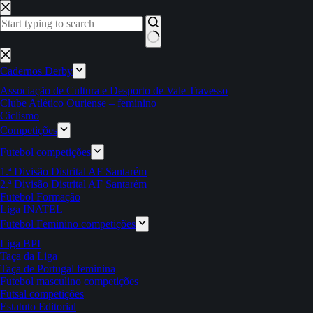
Pular
para
o
conteúdo
Sem
resultados
Cadernos Derby
Associação de Cultura e Desporto de Vale Travesso
Clube Atlético Ouriense – feminino
Ciclismo
Competições
Futebol competições
1.ª Divisão Distrital AF Santarém
2.ª Divisão Distrital AF Santarém
Futebol Formação
Liga INATEL
Futebol Feminino competições
Liga BPI
Taça da Liga
Taça de Portugal feminina
Futebol masculino competições
Futsal competições
Estatuto Editorial