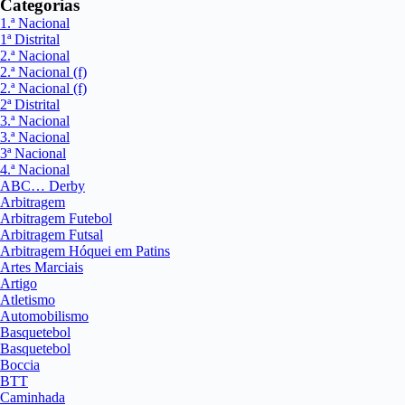
Categorias
1.ª Nacional
1ª Distrital
2.ª Nacional
2.ª Nacional (f)
2.ª Nacional (f)
2ª Distrital
3.ª Nacional
3.ª Nacional
3ª Nacional
4.ª Nacional
ABC… Derby
Arbitragem
Arbitragem Futebol
Arbitragem Futsal
Arbitragem Hóquei em Patins
Artes Marciais
Artigo
Atletismo
Automobilismo
Basquetebol
Basquetebol
Boccia
BTT
Caminhada