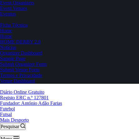
Event Organizers
Event Venues
Eventos
Ficha Técnica
Home
Home
HOME DERBY 2.0
Notícias
Organizer Dashboard
Sample Page
Submit Organizer Form
Submit Venue Form
Termos e Privacidade
Venue Dashboard
Diário Online Gratuito
Registo ERC n.º 127801
Fundador: António Adão Farias
Futebol
Futsal
Mais Desporto
Pesquisar
Menu