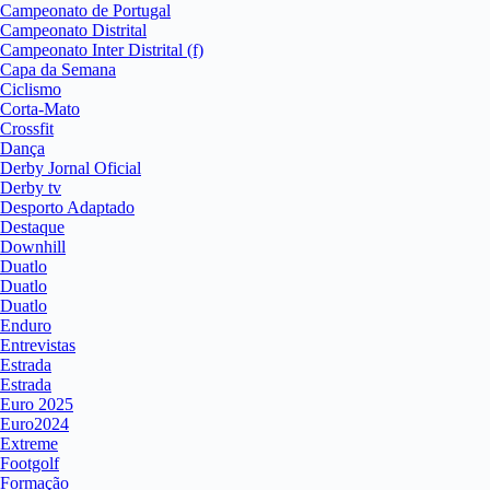
Campeonato de Portugal
Campeonato Distrital
Campeonato Inter Distrital (f)
Capa da Semana
Ciclismo
Corta-Mato
Crossfit
Dança
Derby Jornal Oficial
Derby tv
Desporto Adaptado
Destaque
Downhill
Duatlo
Duatlo
Duatlo
Enduro
Entrevistas
Estrada
Estrada
Euro 2025
Euro2024
Extreme
Footgolf
Formação