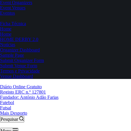
Event Organizers
Event Venues
Eventos
Ficha Técnica
Home
Home
HOME DERBY 2.0
Notícias
Organizer Dashboard
Sample Page
Submit Organizer Form
Submit Venue Form
Termos e Privacidade
Venue Dashboard
Diário Online Gratuito
Registo ERC n.º 127801
Fundador: António Adão Farias
Futebol
Futsal
Mais Desporto
Pesquisar
Menu