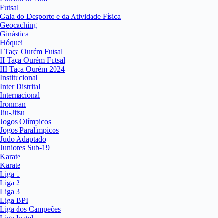
Futsal
Gala do Desporto e da Atividade Física
Geocaching
Ginástica
Hóquei
I Taça Ourém Futsal
II Taça Ourém Futsal
III Taça Ourém 2024
Institucional
Inter Distrital
Internacional
Ironman
Jiu-Jitsu
Jogos Olímpicos
Jogos Paralímpicos
Judo Adaptado
Juniores Sub-19
Karate
Karate
Liga 1
Liga 2
Liga 3
Liga BPI
Liga dos Campeões
Liga Inatel