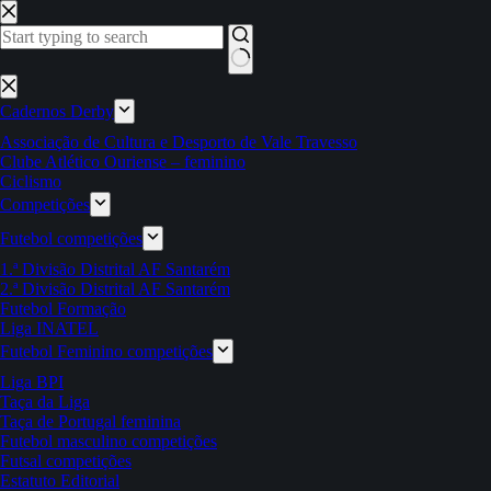
Pular
para
o
conteúdo
Sem
resultados
Cadernos Derby
Associação de Cultura e Desporto de Vale Travesso
Clube Atlético Ouriense – feminino
Ciclismo
Competições
Futebol competições
1.ª Divisão Distrital AF Santarém
2.ª Divisão Distrital AF Santarém
Futebol Formação
Liga INATEL
Futebol Feminino competições
Liga BPI
Taça da Liga
Taça de Portugal feminina
Futebol masculino competições
Futsal competições
Estatuto Editorial