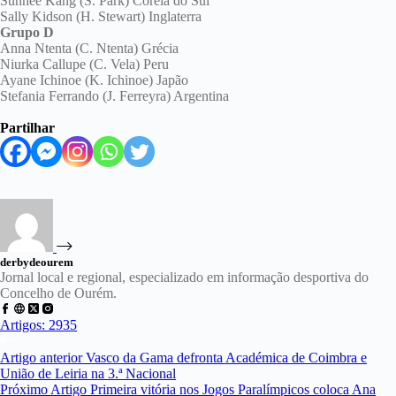
Sunhee Kang (S. Park) Coreia do Sul
Sally Kidson (H. Stewart) Inglaterra
Grupo D
Anna Ntenta (C. Ntenta) Grécia
Niurka Callupe (C. Vela) Peru
Ayane Ichinoe (K. Ichinoe) Japão
Stefania Ferrando (J. Ferreyra) Argentina
Partilhar
derbydeourem
Jornal local e regional, especializado em informação desportiva do
Concelho de Ourém.
Artigos: 2935
Artigo
anterior
Vasco da Gama defronta Académica de Coimbra e
União de Leiria na 3.ª Nacional
Próximo
Artigo
Primeira vitória nos Jogos Paralímpicos coloca Ana