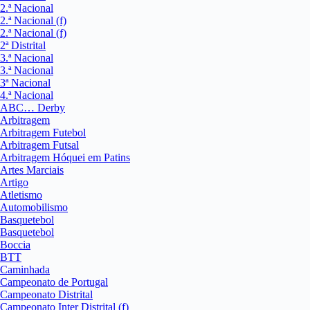
2.ª Nacional
2.ª Nacional (f)
2.ª Nacional (f)
2ª Distrital
3.ª Nacional
3.ª Nacional
3ª Nacional
4.ª Nacional
ABC… Derby
Arbitragem
Arbitragem Futebol
Arbitragem Futsal
Arbitragem Hóquei em Patins
Artes Marciais
Artigo
Atletismo
Automobilismo
Basquetebol
Basquetebol
Boccia
BTT
Caminhada
Campeonato de Portugal
Campeonato Distrital
Campeonato Inter Distrital (f)