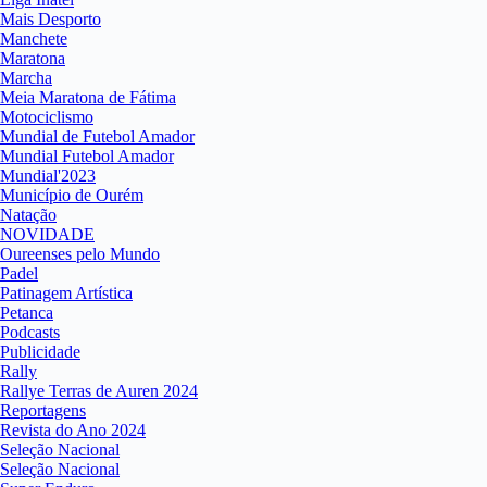
Mais Desporto
Manchete
Maratona
Marcha
Meia Maratona de Fátima
Motociclismo
Mundial de Futebol Amador
Mundial Futebol Amador
Mundial'2023
Município de Ourém
Natação
NOVIDADE
Oureenses pelo Mundo
Padel
Patinagem Artística
Petanca
Podcasts
Publicidade
Rally
Rallye Terras de Auren 2024
Reportagens
Revista do Ano 2024
Seleção Nacional
Seleção Nacional