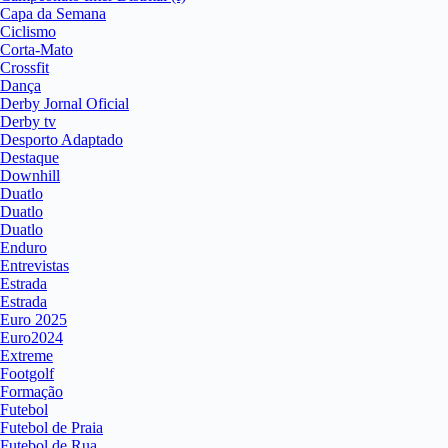
Capa da Semana
Ciclismo
Corta-Mato
Crossfit
Dança
Derby Jornal Oficial
Derby tv
Desporto Adaptado
Destaque
Downhill
Duatlo
Duatlo
Duatlo
Enduro
Entrevistas
Estrada
Estrada
Euro 2025
Euro2024
Extreme
Footgolf
Formação
Futebol
Futebol de Praia
Futebol de Rua