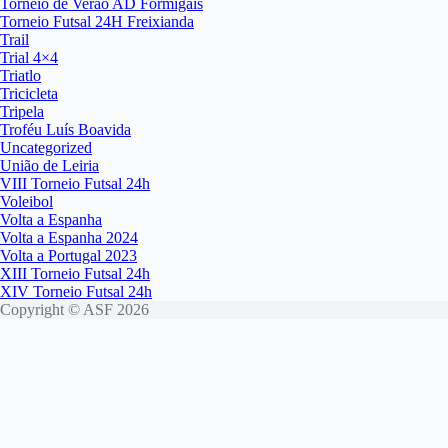
Torneio de Verão AD Formigais
Torneio Futsal 24H Freixianda
Trail
Trial 4×4
Triatlo
Tricicleta
Tripela
Troféu Luís Boavida
Uncategorized
União de Leiria
VIII Torneio Futsal 24h
Voleibol
Volta a Espanha
Volta a Espanha 2024
Volta a Portugal 2023
XIII Torneio Futsal 24h
XIV Torneio Futsal 24h
Copyright © ASF 2026