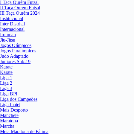
I Taça Ourém Futsal
II Taça Ourém Futsal
III Taça Ourém 2024
Institucional
Inter Distrital
Internacional
Ironman
Jiu-Jitsu
Jogos Olímpicos
Jogos Paralímpicos
Judo Adaptado
Juniores Sub-19
Karate
Karate
Liga 1
Liga 2
Liga 3
Liga BPI
Liga dos Campeões
Liga Inatel
Mais Desporto
Manchete
Maratona
Marcha
Meia Maratona de Fátima