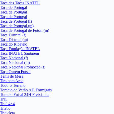
Taça das Taças INATEL
Taça de Portugal
Taça de Portugal
Taça de Portugal
Taça de Portugal (f)
Taça de Portugal (m)
Taça de Portugal de Futsal (m)
Taça Distrital (f)
Taça Distrital (m)
Taça do Ribatejo
Taça Fundação INATEL
Taça INATEL Santarém
Taça Nacional (f)
Taça Nacional (m)
Taça Nacional Promoção (f)
Taça Ourém Futsal
Ténis de Mesa
Tiro com Arco
Todo-o-Terreno
Torneio de Verão AD Formigais
Torneio Futsal 24H Freixianda
Trail
Trial 4×4
Triatlo
Tricicleta