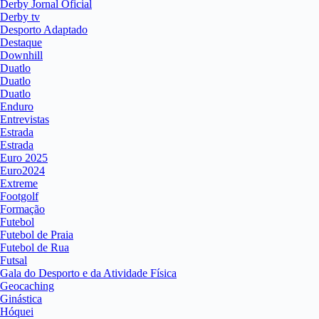
Derby Jornal Oficial
Derby tv
Desporto Adaptado
Destaque
Downhill
Duatlo
Duatlo
Duatlo
Enduro
Entrevistas
Estrada
Estrada
Euro 2025
Euro2024
Extreme
Footgolf
Formação
Futebol
Futebol de Praia
Futebol de Rua
Futsal
Gala do Desporto e da Atividade Física
Geocaching
Ginástica
Hóquei