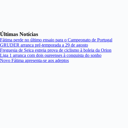
Últimas Notícias
Fátima perde no último ensaio para o Campeonato de Portugal
GRUDER arranca pré-temporada a 29 de agosto
Freguesia de Seiça estreia prova de ciclismo à boleia da Orion
Liga 1 arranca com dois oureenses à conquista do sonho
Novo Fátima apresenta-se aos adeptos