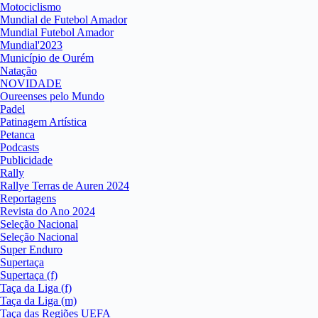
Motociclismo
Mundial de Futebol Amador
Mundial Futebol Amador
Mundial'2023
Município de Ourém
Natação
NOVIDADE
Oureenses pelo Mundo
Padel
Patinagem Artística
Petanca
Podcasts
Publicidade
Rally
Rallye Terras de Auren 2024
Reportagens
Revista do Ano 2024
Seleção Nacional
Seleção Nacional
Super Enduro
Supertaça
Supertaça (f)
Taça da Liga (f)
Taça da Liga (m)
Taça das Regiões UEFA