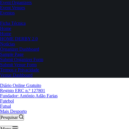
Event Organizers
Event Venues
Eventos
Ficha Técnica
Home
Home
HOME DERBY 2.0
Notícias
Organizer Dashboard
Sample Page
Submit Organizer Form
Submit Venue Form
Termos e Privacidade
Venue Dashboard
Diário Online Gratuito
Registo ERC n.º 127801
Fundador: António Adão Farias
Futebol
Futsal
Mais Desporto
Pesquisar
Menu