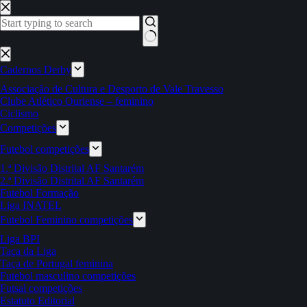
Pular
para
o
conteúdo
Sem
resultados
Cadernos Derby
Associação de Cultura e Desporto de Vale Travesso
Clube Atlético Ouriense – feminino
Ciclismo
Competições
Futebol competições
1.ª Divisão Distrital AF Santarém
2.ª Divisão Distrital AF Santarém
Futebol Formação
Liga INATEL
Futebol Feminino competições
Liga BPI
Taça da Liga
Taça de Portugal feminina
Futebol masculino competições
Futsal competições
Estatuto Editorial