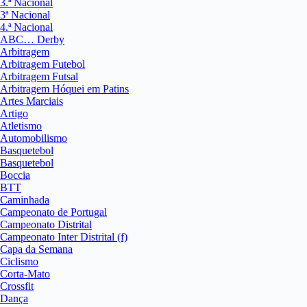
3.ª Nacional
3ª Nacional
4.ª Nacional
ABC… Derby
Arbitragem
Arbitragem Futebol
Arbitragem Futsal
Arbitragem Hóquei em Patins
Artes Marciais
Artigo
Atletismo
Automobilismo
Basquetebol
Basquetebol
Boccia
BTT
Caminhada
Campeonato de Portugal
Campeonato Distrital
Campeonato Inter Distrital (f)
Capa da Semana
Ciclismo
Corta-Mato
Crossfit
Dança