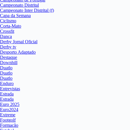
Campeonato Distrital
Campeonato Inter Distrital (f)
Capa da Semana
Ciclismo
Corta-Mato
Crossfit
Dança
Derby Jornal Oficial
Derby tv
Desporto Adaptado
Destaque
Downhill
Duatlo
Duatlo
Duatlo
Enduro
Entrevistas
Estrada
Estrada
Euro 2025
Euro2024
Extreme
Footgolf
Formação