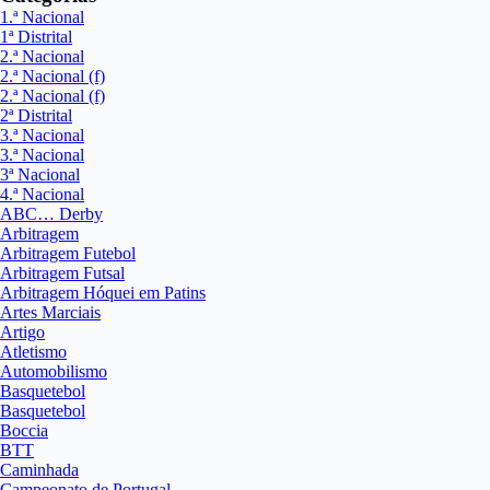
1.ª Nacional
1ª Distrital
2.ª Nacional
2.ª Nacional (f)
2.ª Nacional (f)
2ª Distrital
3.ª Nacional
3.ª Nacional
3ª Nacional
4.ª Nacional
ABC… Derby
Arbitragem
Arbitragem Futebol
Arbitragem Futsal
Arbitragem Hóquei em Patins
Artes Marciais
Artigo
Atletismo
Automobilismo
Basquetebol
Basquetebol
Boccia
BTT
Caminhada
Campeonato de Portugal