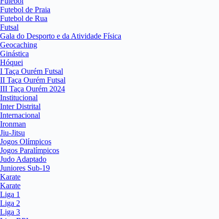
Futebol
Futebol de Praia
Futebol de Rua
Futsal
Gala do Desporto e da Atividade Física
Geocaching
Ginástica
Hóquei
I Taça Ourém Futsal
II Taça Ourém Futsal
III Taça Ourém 2024
Institucional
Inter Distrital
Internacional
Ironman
Jiu-Jitsu
Jogos Olímpicos
Jogos Paralímpicos
Judo Adaptado
Juniores Sub-19
Karate
Karate
Liga 1
Liga 2
Liga 3