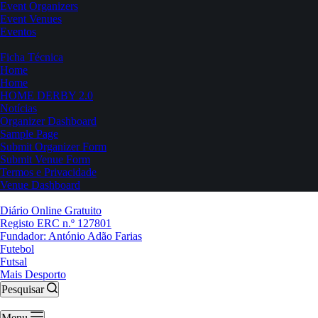
Event Organizers
Event Venues
Eventos
Ficha Técnica
Home
Home
HOME DERBY 2.0
Notícias
Organizer Dashboard
Sample Page
Submit Organizer Form
Submit Venue Form
Termos e Privacidade
Venue Dashboard
Diário Online Gratuito
Registo ERC n.º 127801
Fundador: António Adão Farias
Futebol
Futsal
Mais Desporto
Pesquisar
Menu