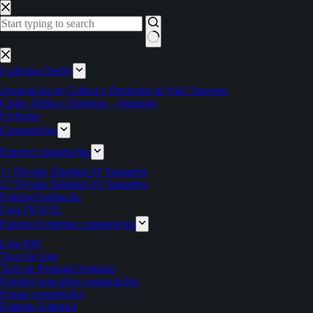
Pular
para
o
conteúdo
Sem
resultados
Cadernos Derby
Associação de Cultura e Desporto de Vale Travesso
Clube Atlético Ouriense – feminino
Ciclismo
Competições
Futebol competições
1.ª Divisão Distrital AF Santarém
2.ª Divisão Distrital AF Santarém
Futebol Formação
Liga INATEL
Futebol Feminino competições
Liga BPI
Taça da Liga
Taça de Portugal feminina
Futebol masculino competições
Futsal competições
Estatuto Editorial