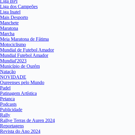
Liga BPI
Liga dos Campeões
Liga Inatel
Mais Desporto
Manchete
Maratona
Marcha
Meia Maratona de Fátima
Motociclismo
Mundial de Futebol Amador
Mundial Futebol Amador
Mundial'2023
Município de Ourém
Natação
NOVIDADE
Oureenses pelo Mundo
Padel
Patinagem Artística
Petanca
Podcasts
Publicidade
Rally
Rallye Terras de Auren 2024
Reportagens
Revista do Ano 2024