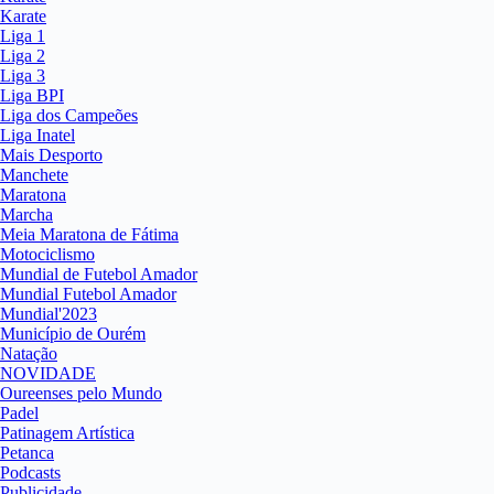
Karate
Liga 1
Liga 2
Liga 3
Liga BPI
Liga dos Campeões
Liga Inatel
Mais Desporto
Manchete
Maratona
Marcha
Meia Maratona de Fátima
Motociclismo
Mundial de Futebol Amador
Mundial Futebol Amador
Mundial'2023
Município de Ourém
Natação
NOVIDADE
Oureenses pelo Mundo
Padel
Patinagem Artística
Petanca
Podcasts
Publicidade