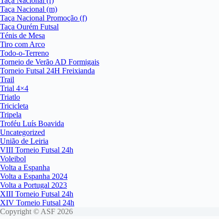
Taça Nacional (f)
Taça Nacional (m)
Taça Nacional Promoção (f)
Taça Ourém Futsal
Ténis de Mesa
Tiro com Arco
Todo-o-Terreno
Torneio de Verão AD Formigais
Torneio Futsal 24H Freixianda
Trail
Trial 4×4
Triatlo
Tricicleta
Tripela
Troféu Luís Boavida
Uncategorized
União de Leiria
VIII Torneio Futsal 24h
Voleibol
Volta a Espanha
Volta a Espanha 2024
Volta a Portugal 2023
XIII Torneio Futsal 24h
XIV Torneio Futsal 24h
Copyright © ASF 2026