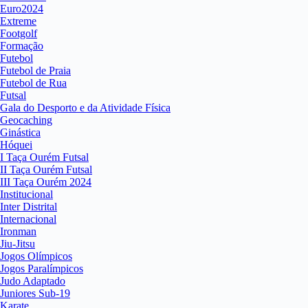
Euro2024
Extreme
Footgolf
Formação
Futebol
Futebol de Praia
Futebol de Rua
Futsal
Gala do Desporto e da Atividade Física
Geocaching
Ginástica
Hóquei
I Taça Ourém Futsal
II Taça Ourém Futsal
III Taça Ourém 2024
Institucional
Inter Distrital
Internacional
Ironman
Jiu-Jitsu
Jogos Olímpicos
Jogos Paralímpicos
Judo Adaptado
Juniores Sub-19
Karate