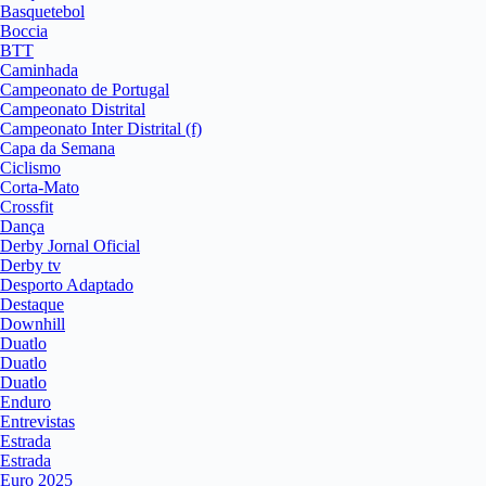
Basquetebol
Boccia
BTT
Caminhada
Campeonato de Portugal
Campeonato Distrital
Campeonato Inter Distrital (f)
Capa da Semana
Ciclismo
Corta-Mato
Crossfit
Dança
Derby Jornal Oficial
Derby tv
Desporto Adaptado
Destaque
Downhill
Duatlo
Duatlo
Duatlo
Enduro
Entrevistas
Estrada
Estrada
Euro 2025