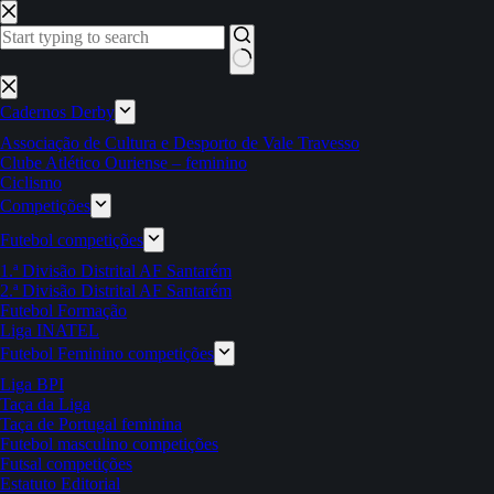
Pular
para
o
conteúdo
Sem
resultados
Cadernos Derby
Associação de Cultura e Desporto de Vale Travesso
Clube Atlético Ouriense – feminino
Ciclismo
Competições
Futebol competições
1.ª Divisão Distrital AF Santarém
2.ª Divisão Distrital AF Santarém
Futebol Formação
Liga INATEL
Futebol Feminino competições
Liga BPI
Taça da Liga
Taça de Portugal feminina
Futebol masculino competições
Futsal competições
Estatuto Editorial