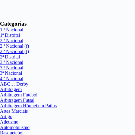
Categorias
1.ª Nacional
1ª Distrital
2.ª Nacional
2.ª Nacional (f)
2.ª Nacional (f)
2ª Distrital
3.ª Nacional
3.ª Nacional
3ª Nacional
4.ª Nacional
ABC… Derby
Arbitragem
Arbitragem Futebol
Arbitragem Futsal
Arbitragem Hóquei em Patins
Artes Marciais
Artigo
Atletismo
Automobilismo
Basquetebol