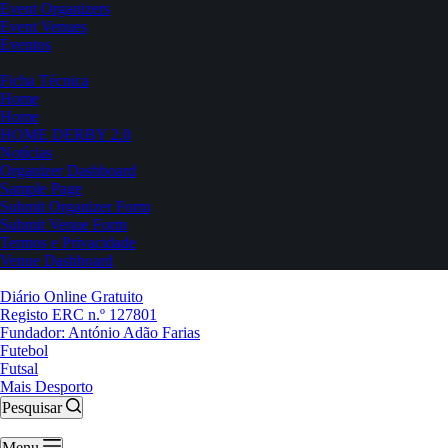
Event Organizers
Event Venues
Eventos
Ficha Técnica
Home
Home
HOME DERBY 2.0
Notícias
Organizer Dashboard
Sample Page
Submit Organizer Form
Submit Venue Form
Termos e Privacidade
Venue Dashboard
Diário Online Gratuito
Registo ERC n.º 127801
Fundador: António Adão Farias
Futebol
Futsal
Mais Desporto
Pesquisar
Menu