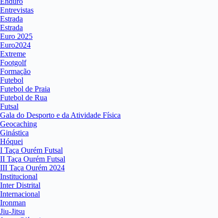
Enduro
Entrevistas
Estrada
Estrada
Euro 2025
Euro2024
Extreme
Footgolf
Formação
Futebol
Futebol de Praia
Futebol de Rua
Futsal
Gala do Desporto e da Atividade Física
Geocaching
Ginástica
Hóquei
I Taça Ourém Futsal
II Taça Ourém Futsal
III Taça Ourém 2024
Institucional
Inter Distrital
Internacional
Ironman
Jiu-Jitsu