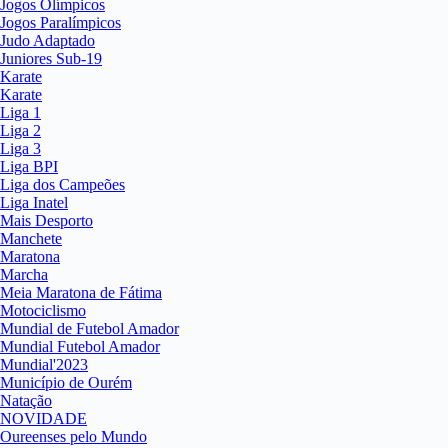
Jogos Olímpicos
Jogos Paralímpicos
Judo Adaptado
Juniores Sub-19
Karate
Karate
Liga 1
Liga 2
Liga 3
Liga BPI
Liga dos Campeões
Liga Inatel
Mais Desporto
Manchete
Maratona
Marcha
Meia Maratona de Fátima
Motociclismo
Mundial de Futebol Amador
Mundial Futebol Amador
Mundial'2023
Município de Ourém
Natação
NOVIDADE
Oureenses pelo Mundo