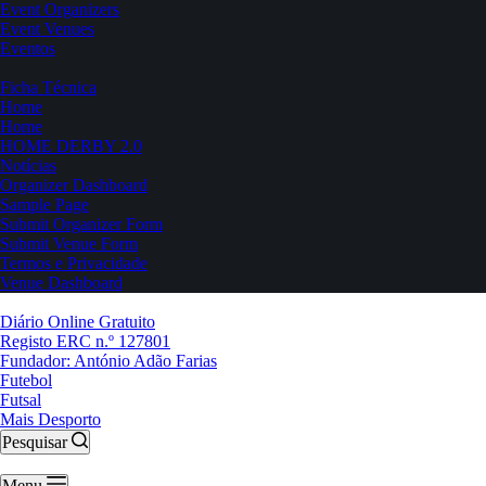
Event Organizers
Event Venues
Eventos
Ficha Técnica
Home
Home
HOME DERBY 2.0
Notícias
Organizer Dashboard
Sample Page
Submit Organizer Form
Submit Venue Form
Termos e Privacidade
Venue Dashboard
Diário Online Gratuito
Registo ERC n.º 127801
Fundador: António Adão Farias
Futebol
Futsal
Mais Desporto
Pesquisar
Menu