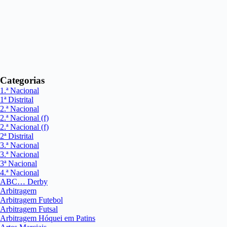
Categorias
1.ª Nacional
1ª Distrital
2.ª Nacional
2.ª Nacional (f)
2.ª Nacional (f)
2ª Distrital
3.ª Nacional
3.ª Nacional
3ª Nacional
4.ª Nacional
ABC… Derby
Arbitragem
Arbitragem Futebol
Arbitragem Futsal
Arbitragem Hóquei em Patins