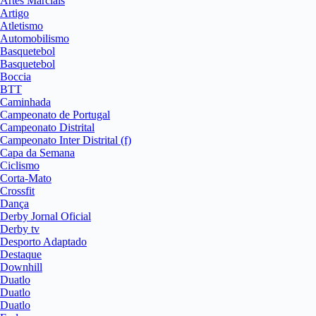
Artes Marciais
Artigo
Atletismo
Automobilismo
Basquetebol
Basquetebol
Boccia
BTT
Caminhada
Campeonato de Portugal
Campeonato Distrital
Campeonato Inter Distrital (f)
Capa da Semana
Ciclismo
Corta-Mato
Crossfit
Dança
Derby Jornal Oficial
Derby tv
Desporto Adaptado
Destaque
Downhill
Duatlo
Duatlo
Duatlo