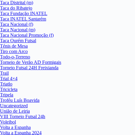
Taça Distrital (m)
Taça do Ribatejo
Taça Fundação INATEL
Taça INATEL Santarém
Taça Nacional (f)
Taça Nacional (m)
Taça Nacional Promoção (f)
Taça Ourém Futsal
Ténis de Mesa
Tiro com Arco
Todo-o-Terreno
Torneio de Verão AD Formigais
Torneio Futsal 24H Freixianda
Trail
Trial 4×4
Triatlo
Tricicleta
Tripela
Troféu Luís Boavida
Uncategorized
União de Leiria
VIII Torneio Futsal 24h
Voleibol
Volta a Espanha
Volta a Espanha 2024