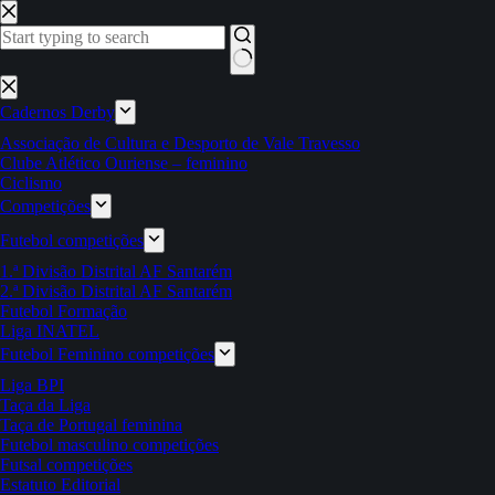
Pular
para
o
conteúdo
Sem
resultados
Cadernos Derby
Associação de Cultura e Desporto de Vale Travesso
Clube Atlético Ouriense – feminino
Ciclismo
Competições
Futebol competições
1.ª Divisão Distrital AF Santarém
2.ª Divisão Distrital AF Santarém
Futebol Formação
Liga INATEL
Futebol Feminino competições
Liga BPI
Taça da Liga
Taça de Portugal feminina
Futebol masculino competições
Futsal competições
Estatuto Editorial