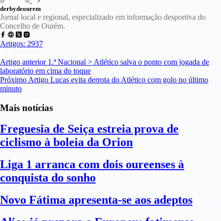
derbydeourem
Jornal local e regional, especializado em informação desportiva do
Concelho de Ourém.
Artigos: 2937
Artigo
anterior
1.ª Nacional > Atlético salva o ponto com jogada de
laboratório em cima do toque
Próximo
Artigo
Lucas evita derrota do Atlético com golo no último
minuto
Mais notícias
Freguesia de Seiça estreia prova de
ciclismo à boleia da Orion
Liga 1 arranca com dois oureenses à
conquista do sonho
Novo Fátima apresenta-se aos adeptos