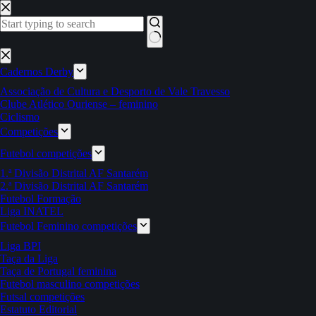
Pular
para
o
conteúdo
Sem
resultados
Cadernos Derby
Associação de Cultura e Desporto de Vale Travesso
Clube Atlético Ouriense – feminino
Ciclismo
Competições
Futebol competições
1.ª Divisão Distrital AF Santarém
2.ª Divisão Distrital AF Santarém
Futebol Formação
Liga INATEL
Futebol Feminino competições
Liga BPI
Taça da Liga
Taça de Portugal feminina
Futebol masculino competições
Futsal competições
Estatuto Editorial