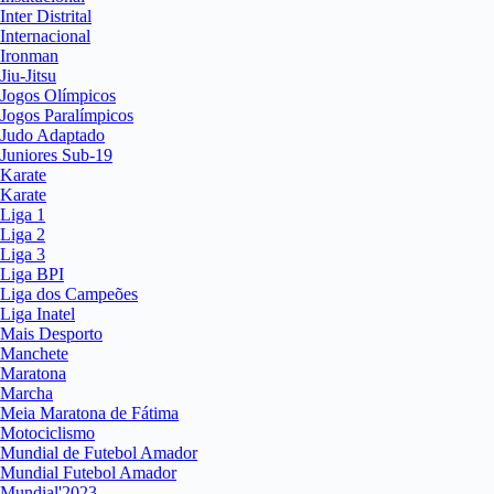
Inter Distrital
Internacional
Ironman
Jiu-Jitsu
Jogos Olímpicos
Jogos Paralímpicos
Judo Adaptado
Juniores Sub-19
Karate
Karate
Liga 1
Liga 2
Liga 3
Liga BPI
Liga dos Campeões
Liga Inatel
Mais Desporto
Manchete
Maratona
Marcha
Meia Maratona de Fátima
Motociclismo
Mundial de Futebol Amador
Mundial Futebol Amador
Mundial'2023