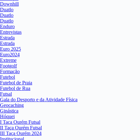
Downhill
Duatlo
Duatlo
Duatlo
Enduro
Entrevistas
Estrada
Estrada
Euro 2025
Euro2024
Extreme
Footgolf
Formação
Futebol
Futebol de Praia
Futebol de Rua
Futsal
Gala do Desporto e da Atividade Física
Geocaching
Ginástica
Hóquei
I Taça Ourém Futsal
II Taça Ourém Futsal
III Taça Ourém 2024
Institucional