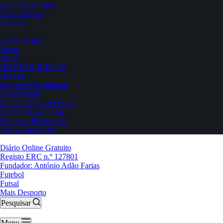
Event Organizers
Event Venues
Eventos
Ficha Técnica
Home
Home
HOME DERBY 2.0
Notícias
Organizer Dashboard
Sample Page
Submit Organizer Form
Submit Venue Form
Termos e Privacidade
Venue Dashboard
Diário Online Gratuito
Registo ERC n.º 127801
Fundador: António Adão Farias
Futebol
Futsal
Mais Desporto
Pesquisar
Menu