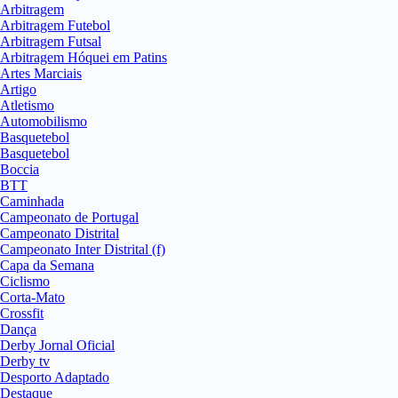
Arbitragem
Arbitragem Futebol
Arbitragem Futsal
Arbitragem Hóquei em Patins
Artes Marciais
Artigo
Atletismo
Automobilismo
Basquetebol
Basquetebol
Boccia
BTT
Caminhada
Campeonato de Portugal
Campeonato Distrital
Campeonato Inter Distrital (f)
Capa da Semana
Ciclismo
Corta-Mato
Crossfit
Dança
Derby Jornal Oficial
Derby tv
Desporto Adaptado
Destaque