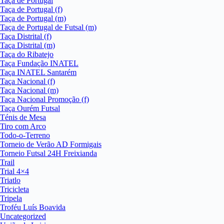
Taça de Portugal
Taça de Portugal (f)
Taça de Portugal (m)
Taça de Portugal de Futsal (m)
Taça Distrital (f)
Taça Distrital (m)
Taça do Ribatejo
Taça Fundação INATEL
Taça INATEL Santarém
Taça Nacional (f)
Taça Nacional (m)
Taça Nacional Promoção (f)
Taça Ourém Futsal
Ténis de Mesa
Tiro com Arco
Todo-o-Terreno
Torneio de Verão AD Formigais
Torneio Futsal 24H Freixianda
Trail
Trial 4×4
Triatlo
Tricicleta
Tripela
Troféu Luís Boavida
Uncategorized