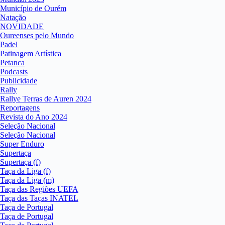
Município de Ourém
Natação
NOVIDADE
Oureenses pelo Mundo
Padel
Patinagem Artística
Petanca
Podcasts
Publicidade
Rally
Rallye Terras de Auren 2024
Reportagens
Revista do Ano 2024
Seleção Nacional
Seleção Nacional
Super Enduro
Supertaça
Supertaça (f)
Taça da Liga (f)
Taça da Liga (m)
Taça das Regiões UEFA
Taça das Taças INATEL
Taça de Portugal
Taça de Portugal