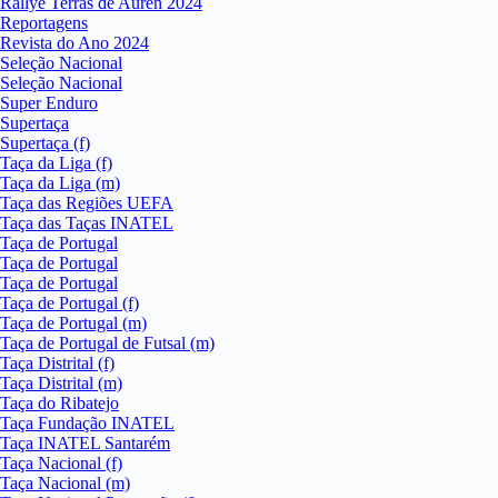
Rallye Terras de Auren 2024
Reportagens
Revista do Ano 2024
Seleção Nacional
Seleção Nacional
Super Enduro
Supertaça
Supertaça (f)
Taça da Liga (f)
Taça da Liga (m)
Taça das Regiões UEFA
Taça das Taças INATEL
Taça de Portugal
Taça de Portugal
Taça de Portugal
Taça de Portugal (f)
Taça de Portugal (m)
Taça de Portugal de Futsal (m)
Taça Distrital (f)
Taça Distrital (m)
Taça do Ribatejo
Taça Fundação INATEL
Taça INATEL Santarém
Taça Nacional (f)
Taça Nacional (m)