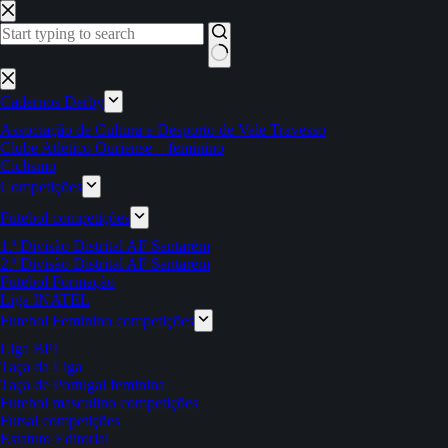
Pular
para
o
conteúdo
Sem
resultados
Cadernos Derby
Associação de Cultura e Desporto de Vale Travesso
Clube Atlético Ouriense – feminino
Ciclismo
Competições
Futebol competições
1.ª Divisão Distrital AF Santarém
2.ª Divisão Distrital AF Santarém
Futebol Formação
Liga INATEL
Futebol Feminino competições
Liga BPI
Taça da Liga
Taça de Portugal feminina
Futebol masculino competições
Futsal competições
Estatuto Editorial