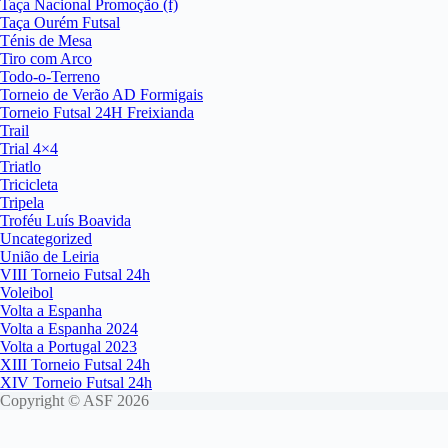
Taça Nacional Promoção (f)
Taça Ourém Futsal
Ténis de Mesa
Tiro com Arco
Todo-o-Terreno
Torneio de Verão AD Formigais
Torneio Futsal 24H Freixianda
Trail
Trial 4×4
Triatlo
Tricicleta
Tripela
Troféu Luís Boavida
Uncategorized
União de Leiria
VIII Torneio Futsal 24h
Voleibol
Volta a Espanha
Volta a Espanha 2024
Volta a Portugal 2023
XIII Torneio Futsal 24h
XIV Torneio Futsal 24h
Copyright © ASF 2026