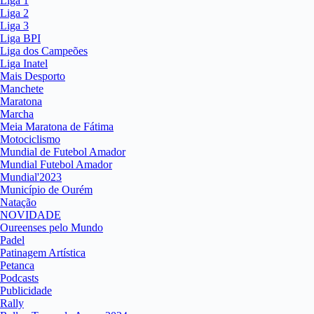
Liga 1
Liga 2
Liga 3
Liga BPI
Liga dos Campeões
Liga Inatel
Mais Desporto
Manchete
Maratona
Marcha
Meia Maratona de Fátima
Motociclismo
Mundial de Futebol Amador
Mundial Futebol Amador
Mundial'2023
Município de Ourém
Natação
NOVIDADE
Oureenses pelo Mundo
Padel
Patinagem Artística
Petanca
Podcasts
Publicidade
Rally