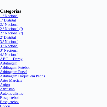
Categorias
1.ª Nacional
1ª Distrital
2.ª Nacional
2.ª Nacional (f)
2.ª Nacional (f)
2ª Distrital
3.ª Nacional
3.ª Nacional
3ª Nacional
4.ª Nacional
ABC… Derby
Arbitragem
Arbitragem Futebol
Arbitragem Futsal
Arbitragem Hóquei em Patins
Artes Marciais
Artigo
Atletismo
Automobilismo
Basquetebol
Basquetebol
Boccia