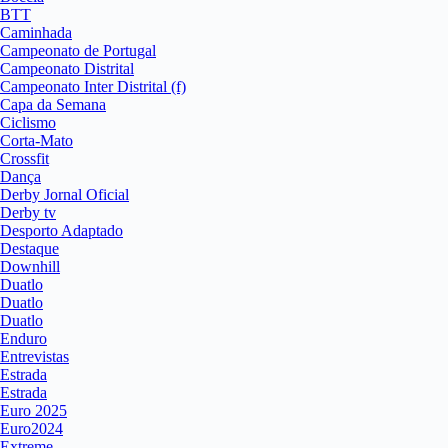
BTT
Caminhada
Campeonato de Portugal
Campeonato Distrital
Campeonato Inter Distrital (f)
Capa da Semana
Ciclismo
Corta-Mato
Crossfit
Dança
Derby Jornal Oficial
Derby tv
Desporto Adaptado
Destaque
Downhill
Duatlo
Duatlo
Duatlo
Enduro
Entrevistas
Estrada
Estrada
Euro 2025
Euro2024
Extreme