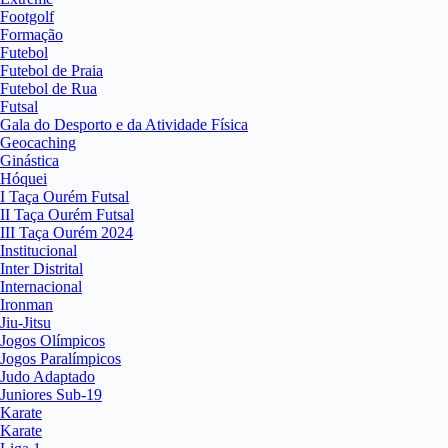
Footgolf
Formação
Futebol
Futebol de Praia
Futebol de Rua
Futsal
Gala do Desporto e da Atividade Física
Geocaching
Ginástica
Hóquei
I Taça Ourém Futsal
II Taça Ourém Futsal
III Taça Ourém 2024
Institucional
Inter Distrital
Internacional
Ironman
Jiu-Jitsu
Jogos Olímpicos
Jogos Paralímpicos
Judo Adaptado
Juniores Sub-19
Karate
Karate