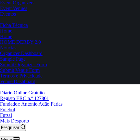
Event Organizers
Event Venues
Eventos
Ficha Técnica
Home
Home
HOME DERBY 2.0
Notícias
Organizer Dashboard
Sample Page
Submit Organizer Form
Submit Venue Form
Termos e Privacidade
Venue Dashboard
Diário Online Gratuito
Registo ERC n.º 127801
Fundador: António Adão Farias
Futebol
Futsal
Mais Desporto
Pesquisar
Menu