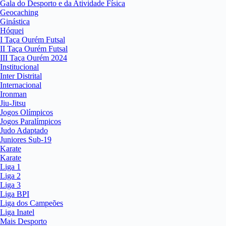
Gala do Desporto e da Atividade Física
Geocaching
Ginástica
Hóquei
I Taça Ourém Futsal
II Taça Ourém Futsal
III Taça Ourém 2024
Institucional
Inter Distrital
Internacional
Ironman
Jiu-Jitsu
Jogos Olímpicos
Jogos Paralímpicos
Judo Adaptado
Juniores Sub-19
Karate
Karate
Liga 1
Liga 2
Liga 3
Liga BPI
Liga dos Campeões
Liga Inatel
Mais Desporto