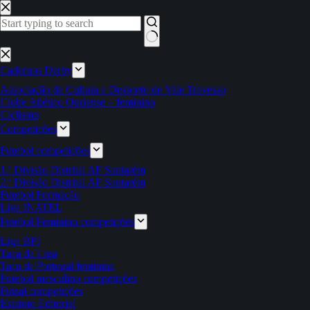
Pular
para
o
conteúdo
Sem
resultados
Cadernos Derby
Associação de Cultura e Desporto de Vale Travesso
Clube Atlético Ouriense – feminino
Ciclismo
Competições
Futebol competições
1.ª Divisão Distrital AF Santarém
2.ª Divisão Distrital AF Santarém
Futebol Formação
Liga INATEL
Futebol Feminino competições
Liga BPI
Taça da Liga
Taça de Portugal feminina
Futebol masculino competições
Futsal competições
Estatuto Editorial