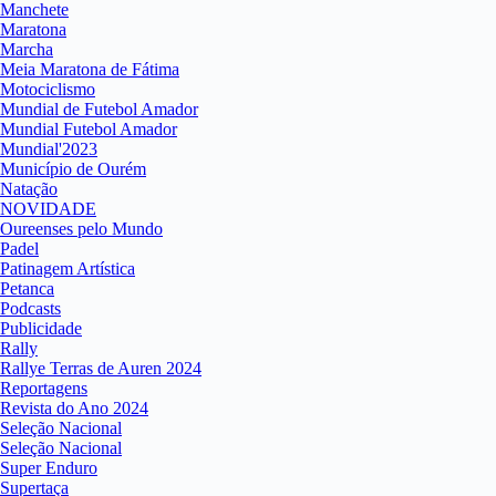
Manchete
Maratona
Marcha
Meia Maratona de Fátima
Motociclismo
Mundial de Futebol Amador
Mundial Futebol Amador
Mundial'2023
Município de Ourém
Natação
NOVIDADE
Oureenses pelo Mundo
Padel
Patinagem Artística
Petanca
Podcasts
Publicidade
Rally
Rallye Terras de Auren 2024
Reportagens
Revista do Ano 2024
Seleção Nacional
Seleção Nacional
Super Enduro
Supertaça