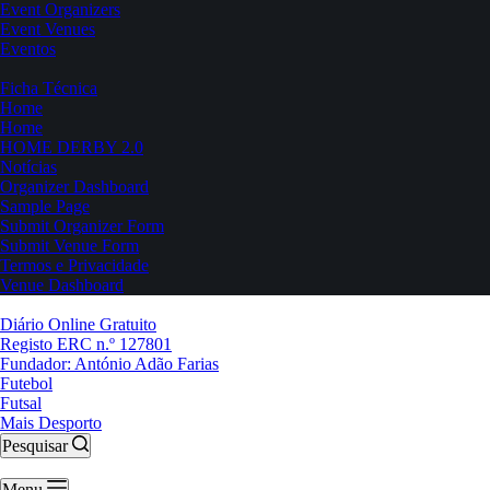
Event Organizers
Event Venues
Eventos
Ficha Técnica
Home
Home
HOME DERBY 2.0
Notícias
Organizer Dashboard
Sample Page
Submit Organizer Form
Submit Venue Form
Termos e Privacidade
Venue Dashboard
Diário Online Gratuito
Registo ERC n.º 127801
Fundador: António Adão Farias
Futebol
Futsal
Mais Desporto
Pesquisar
Menu