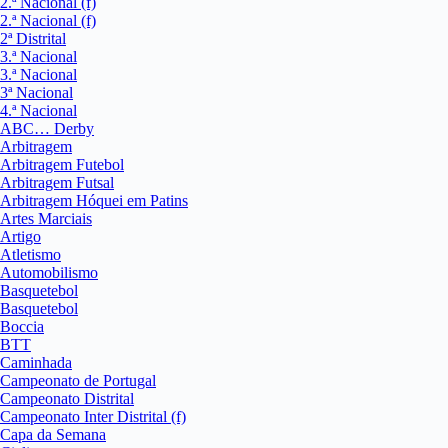
2.ª Nacional (f)
2.ª Nacional (f)
2ª Distrital
3.ª Nacional
3.ª Nacional
3ª Nacional
4.ª Nacional
ABC… Derby
Arbitragem
Arbitragem Futebol
Arbitragem Futsal
Arbitragem Hóquei em Patins
Artes Marciais
Artigo
Atletismo
Automobilismo
Basquetebol
Basquetebol
Boccia
BTT
Caminhada
Campeonato de Portugal
Campeonato Distrital
Campeonato Inter Distrital (f)
Capa da Semana