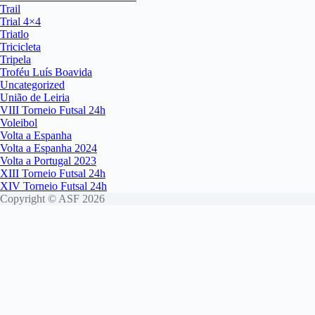
Trail
Trial 4×4
Triatlo
Tricicleta
Tripela
Troféu Luís Boavida
Uncategorized
União de Leiria
VIII Torneio Futsal 24h
Voleibol
Volta a Espanha
Volta a Espanha 2024
Volta a Portugal 2023
XIII Torneio Futsal 24h
XIV Torneio Futsal 24h
Copyright © ASF 2026