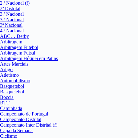
2.ª Nacional (f)
2ª Distrital
3.ª Nacional
3.ª Nacional
3ª Nacional
4.ª Nacional
ABC… Derby
Arbitragem
Arbitragem Futebol
Arbitragem Futsal
Arbitragem Hóquei em Patins
Artes Marciais
Artigo
Atletismo
Automobilismo
Basquetebol
Basquetebol
Boccia
BTT
Caminhada
Campeonato de Portugal
Campeonato Distrital
Campeonato Inter Distrital (f)
Capa da Semana
Ciclismo