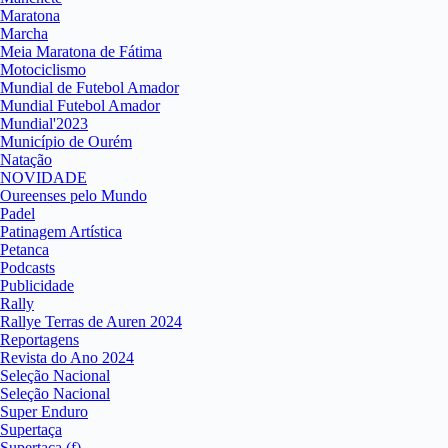
Maratona
Marcha
Meia Maratona de Fátima
Motociclismo
Mundial de Futebol Amador
Mundial Futebol Amador
Mundial'2023
Município de Ourém
Natação
NOVIDADE
Oureenses pelo Mundo
Padel
Patinagem Artística
Petanca
Podcasts
Publicidade
Rally
Rallye Terras de Auren 2024
Reportagens
Revista do Ano 2024
Seleção Nacional
Seleção Nacional
Super Enduro
Supertaça
Supertaça (f)