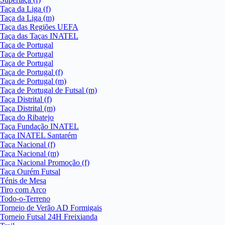
Taça da Liga (f)
Taça da Liga (m)
Taça das Regiões UEFA
Taça das Taças INATEL
Taça de Portugal
Taça de Portugal
Taça de Portugal
Taça de Portugal (f)
Taça de Portugal (m)
Taça de Portugal de Futsal (m)
Taça Distrital (f)
Taça Distrital (m)
Taça do Ribatejo
Taça Fundação INATEL
Taça INATEL Santarém
Taça Nacional (f)
Taça Nacional (m)
Taça Nacional Promoção (f)
Taça Ourém Futsal
Ténis de Mesa
Tiro com Arco
Todo-o-Terreno
Torneio de Verão AD Formigais
Torneio Futsal 24H Freixianda