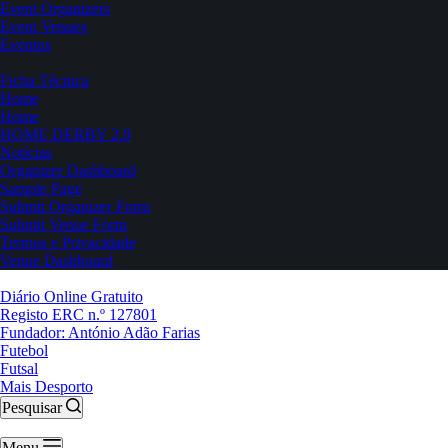
Event Organizers
Event Venues
Eventos
Ficha Técnica
Home
Home
HOME DERBY 2.0
Notícias
Organizer Dashboard
Sample Page
Submit Organizer Form
Submit Venue Form
Termos e Privacidade
Venue Dashboard
Diário Online Gratuito
Registo ERC n.º 127801
Fundador: António Adão Farias
Futebol
Futsal
Mais Desporto
Pesquisar
Menu