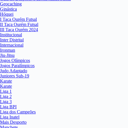
Geocaching
Ginástica
Hóquei
I Taça Ourém Futsal
II Taça Ourém Futsal
III Taça Ourém 2024
Institucional
Inter Distrital
Internacional
Ironman
Jiu-Jitsu
Jogos Olímpicos
Jogos Paralímpicos
Judo Adaptado
Juniores Sub-19
Karate
Karate
Liga 1
Liga 2
Liga 3
Liga BPI
Liga dos Campeões
Liga Inatel
Mais Desporto
Manchete