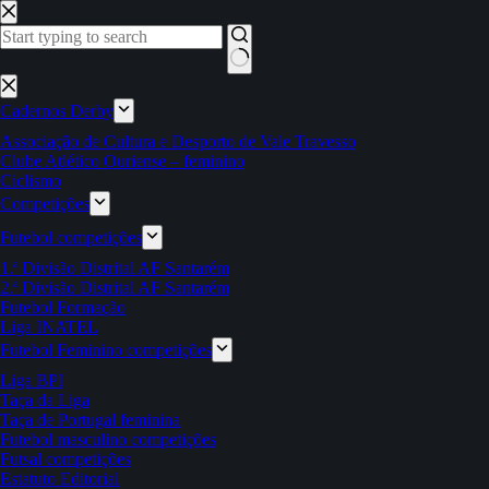
Pular
para
o
conteúdo
Sem
resultados
Cadernos Derby
Associação de Cultura e Desporto de Vale Travesso
Clube Atlético Ouriense – feminino
Ciclismo
Competições
Futebol competições
1.ª Divisão Distrital AF Santarém
2.ª Divisão Distrital AF Santarém
Futebol Formação
Liga INATEL
Futebol Feminino competições
Liga BPI
Taça da Liga
Taça de Portugal feminina
Futebol masculino competições
Futsal competições
Estatuto Editorial