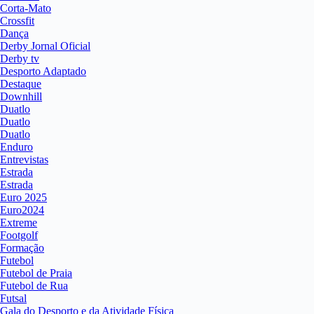
Corta-Mato
Crossfit
Dança
Derby Jornal Oficial
Derby tv
Desporto Adaptado
Destaque
Downhill
Duatlo
Duatlo
Duatlo
Enduro
Entrevistas
Estrada
Estrada
Euro 2025
Euro2024
Extreme
Footgolf
Formação
Futebol
Futebol de Praia
Futebol de Rua
Futsal
Gala do Desporto e da Atividade Física