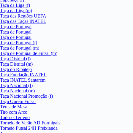
Taça da Liga (f)
Taça da Liga (m)
Taça das Regiões UEFA
Taça das Taças INATEL
Taça de Portugal
Taça de Portugal
Taça de Portugal
Taça de Portugal (f)
Taça de Portugal (m)
Taça de Portugal de Futsal (m)
Taça Distrital (f)
Taça Distrital (m)
Taça do Ribatejo
Taça Fundação INATEL
Taça INATEL Santarém
Taça Nacional (f)
Taça Nacional (m)
Taça Nacional Promoção (f)
Taça Ourém Futsal
Ténis de Mesa
Tiro com Arco
Todo-o-Terreno
Torneio de Verão AD Formigais
Torneio Futsal 24H Freixianda