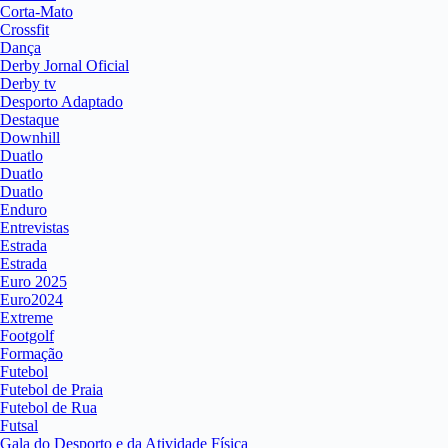
Corta-Mato
Crossfit
Dança
Derby Jornal Oficial
Derby tv
Desporto Adaptado
Destaque
Downhill
Duatlo
Duatlo
Duatlo
Enduro
Entrevistas
Estrada
Estrada
Euro 2025
Euro2024
Extreme
Footgolf
Formação
Futebol
Futebol de Praia
Futebol de Rua
Futsal
Gala do Desporto e da Atividade Física