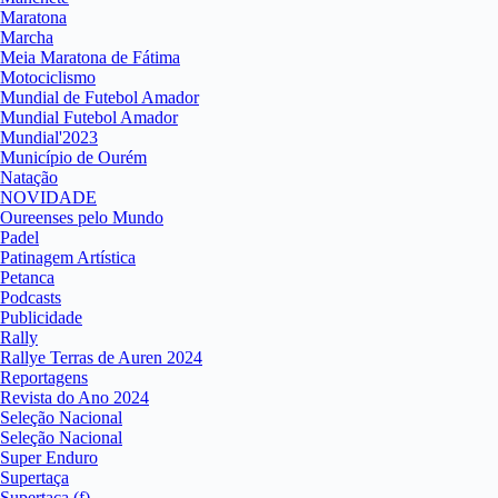
Maratona
Marcha
Meia Maratona de Fátima
Motociclismo
Mundial de Futebol Amador
Mundial Futebol Amador
Mundial'2023
Município de Ourém
Natação
NOVIDADE
Oureenses pelo Mundo
Padel
Patinagem Artística
Petanca
Podcasts
Publicidade
Rally
Rallye Terras de Auren 2024
Reportagens
Revista do Ano 2024
Seleção Nacional
Seleção Nacional
Super Enduro
Supertaça
Supertaça (f)