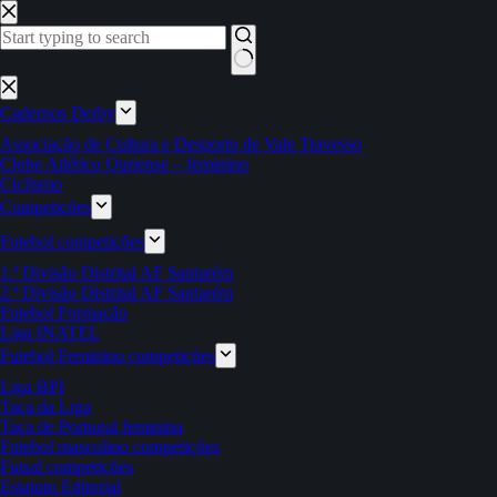
Pular
para
o
conteúdo
Sem
resultados
Cadernos Derby
Associação de Cultura e Desporto de Vale Travesso
Clube Atlético Ouriense – feminino
Ciclismo
Competições
Futebol competições
1.ª Divisão Distrital AF Santarém
2.ª Divisão Distrital AF Santarém
Futebol Formação
Liga INATEL
Futebol Feminino competições
Liga BPI
Taça da Liga
Taça de Portugal feminina
Futebol masculino competições
Futsal competições
Estatuto Editorial