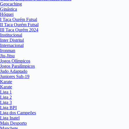
Geocaching
Ginástica
Hóquei
I Taça Ourém Futsal
II Taça Ourém Futsal
III Taça Ourém 2024
Institucional
Inter Distrital
Internacional
Ironman
Jiu-Jitsu
Jogos Olímpicos
Jogos Paralímpicos
Judo Adaptado
Juniores Sub-19
Karate
Karate
Liga 1
Liga 2
Liga 3
Liga BPI
Liga dos Campeões
Liga Inatel
Mais Desporto
Manchete