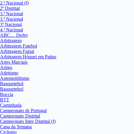
2.ª Nacional (f)
2ª Distrital
3.ª Nacional
3.ª Nacional
3ª Nacional
4.ª Nacional
ABC… Derby
Arbitragem
Arbitragem Futebol
Arbitragem Futsal
Arbitragem Hóquei em Patins
Artes Marciais
Artigo
Atletismo
Automobilismo
Basquetebol
Basquetebol
Boccia
BTT
Caminhada
Campeonato de Portugal
Campeonato Distrital
Campeonato Inter Distrital (f)
Capa da Semana
Ciclismo