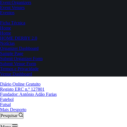
Event Organizers
Event Venues
Eventos
Ficha Técnica
Home
Home
HOME DERBY 2.0
Notícias
Organizer Dashboard
Sample Page
Submit Organizer Form
Submit Venue Form
Termos e Privacidade
Venue Dashboard
Diário Online Gratuito
Registo ERC n.º 127801
Fundador: António Adão Farias
Futebol
Futsal
Mais Desporto
Pesquisar
Menu