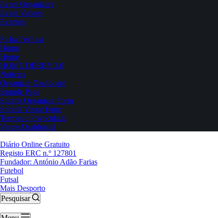
Event Organizers
Event Venues
Eventos
Ficha Técnica
Home
Home
HOME DERBY 2.0
Notícias
Organizer Dashboard
Sample Page
Submit Organizer Form
Submit Venue Form
Termos e Privacidade
Venue Dashboard
Diário Online Gratuito
Registo ERC n.º 127801
Fundador: António Adão Farias
Futebol
Futsal
Mais Desporto
Pesquisar
Menu