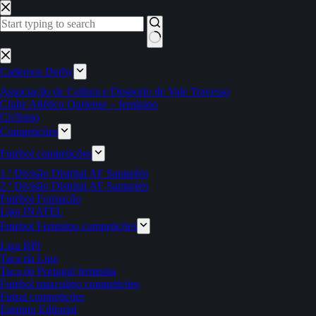
Pular
para
o
conteúdo
Sem
resultados
Cadernos Derby
Associação de Cultura e Desporto de Vale Travesso
Clube Atlético Ouriense – feminino
Ciclismo
Competições
Futebol competições
1.ª Divisão Distrital AF Santarém
2.ª Divisão Distrital AF Santarém
Futebol Formação
Liga INATEL
Futebol Feminino competições
Liga BPI
Taça da Liga
Taça de Portugal feminina
Futebol masculino competições
Futsal competições
Estatuto Editorial