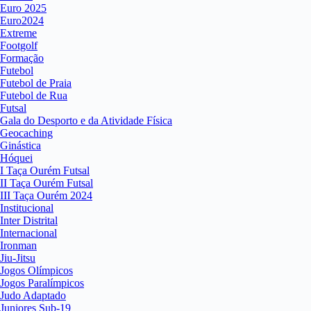
Euro 2025
Euro2024
Extreme
Footgolf
Formação
Futebol
Futebol de Praia
Futebol de Rua
Futsal
Gala do Desporto e da Atividade Física
Geocaching
Ginástica
Hóquei
I Taça Ourém Futsal
II Taça Ourém Futsal
III Taça Ourém 2024
Institucional
Inter Distrital
Internacional
Ironman
Jiu-Jitsu
Jogos Olímpicos
Jogos Paralímpicos
Judo Adaptado
Juniores Sub-19