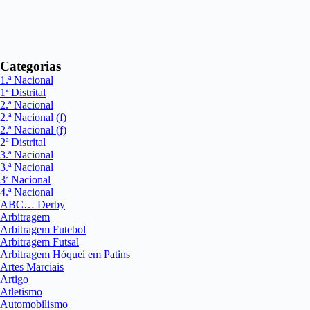
Categorias
1.ª Nacional
1ª Distrital
2.ª Nacional
2.ª Nacional (f)
2.ª Nacional (f)
2ª Distrital
3.ª Nacional
3.ª Nacional
3ª Nacional
4.ª Nacional
ABC… Derby
Arbitragem
Arbitragem Futebol
Arbitragem Futsal
Arbitragem Hóquei em Patins
Artes Marciais
Artigo
Atletismo
Automobilismo