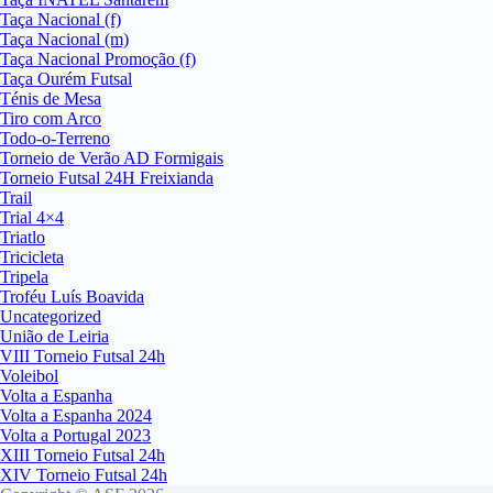
Taça Nacional (f)
Taça Nacional (m)
Taça Nacional Promoção (f)
Taça Ourém Futsal
Ténis de Mesa
Tiro com Arco
Todo-o-Terreno
Torneio de Verão AD Formigais
Torneio Futsal 24H Freixianda
Trail
Trial 4×4
Triatlo
Tricicleta
Tripela
Troféu Luís Boavida
Uncategorized
União de Leiria
VIII Torneio Futsal 24h
Voleibol
Volta a Espanha
Volta a Espanha 2024
Volta a Portugal 2023
XIII Torneio Futsal 24h
XIV Torneio Futsal 24h