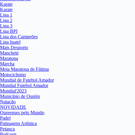
Karate
Karate
Liga 1
Liga 2
Liga 3
Liga BPI
Liga dos Campeões
Liga Inatel
Mais Desporto
Manchete
Maratona
Marcha
Meia Maratona de Fátima
Motociclismo
Mundial de Futebol Amador
Mundial Futebol Amador
Mundial'2023
Município de Ourém
Natação
NOVIDADE
Oureenses pelo Mundo
Padel
Patinagem Artística
Petanca
Podcasts