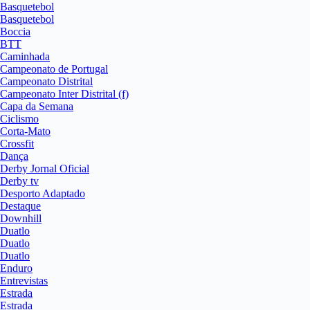
Basquetebol
Basquetebol
Boccia
BTT
Caminhada
Campeonato de Portugal
Campeonato Distrital
Campeonato Inter Distrital (f)
Capa da Semana
Ciclismo
Corta-Mato
Crossfit
Dança
Derby Jornal Oficial
Derby tv
Desporto Adaptado
Destaque
Downhill
Duatlo
Duatlo
Duatlo
Enduro
Entrevistas
Estrada
Estrada