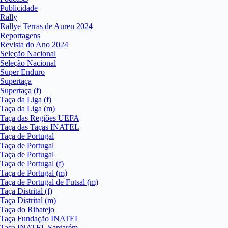
Publicidade
Rally
Rallye Terras de Auren 2024
Reportagens
Revista do Ano 2024
Seleção Nacional
Seleção Nacional
Super Enduro
Supertaça
Supertaça (f)
Taça da Liga (f)
Taça da Liga (m)
Taça das Regiões UEFA
Taça das Taças INATEL
Taça de Portugal
Taça de Portugal
Taça de Portugal
Taça de Portugal (f)
Taça de Portugal (m)
Taça de Portugal de Futsal (m)
Taça Distrital (f)
Taça Distrital (m)
Taça do Ribatejo
Taça Fundação INATEL
Taça INATEL Santarém