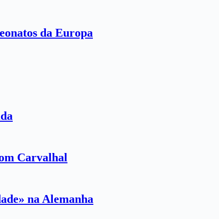
eonatos da Europa
ada
com Carvalhal
idade» na Alemanha