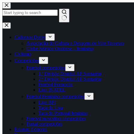
Pular
para
o
conteúdo
Sem
resultados
Cadernos Derby
Associação de Cultura e Desporto de Vale Travesso
Clube Atlético Ouriense – feminino
Ciclismo
Competições
Futebol competições
1.ª Divisão Distrital AF Santarém
2.ª Divisão Distrital AF Santarém
Futebol Formação
Liga INATEL
Futebol Feminino competições
Liga BPI
Taça da Liga
Taça de Portugal feminina
Futebol masculino competições
Futsal competições
Estatuto Editorial