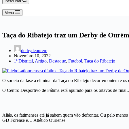
Pesquisar
Menu
Taça do Ribatejo traz um Derby de Ouré
derbydeourem
Novembro 10, 2022
1ª Distrital
,
Artigo
,
Destaque
,
Futebol
,
Taça do Ribatejo
O sorteio da fase a eliminar da Taça do Ribatejo decorreu ontem e os
O Centro Desportivo de Fátima está apurado para os oitavos de final… 
Aliás, os fatimenses até já sabem quem vão defrontar. Ou pelo menos
GD Forense e… Atlético Ouriense.