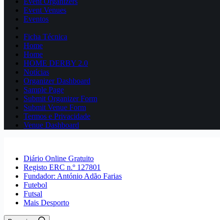
Event Organizers
Event Venues
Eventos
Ficha Técnica
Home
Home
HOME DERBY 2.0
Notícias
Organizer Dashboard
Sample Page
Submit Organizer Form
Submit Venue Form
Termos e Privacidade
Venue Dashboard
Diário Online Gratuito
Registo ERC n.º 127801
Fundador: António Adão Farias
Futebol
Futsal
Mais Desporto