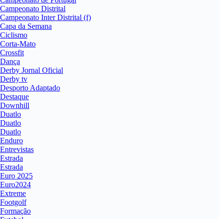
Campeonato Distrital
Campeonato Inter Distrital (f)
Capa da Semana
Ciclismo
Corta-Mato
Crossfit
Dança
Derby Jornal Oficial
Derby tv
Desporto Adaptado
Destaque
Downhill
Duatlo
Duatlo
Duatlo
Enduro
Entrevistas
Estrada
Estrada
Euro 2025
Euro2024
Extreme
Footgolf
Formação