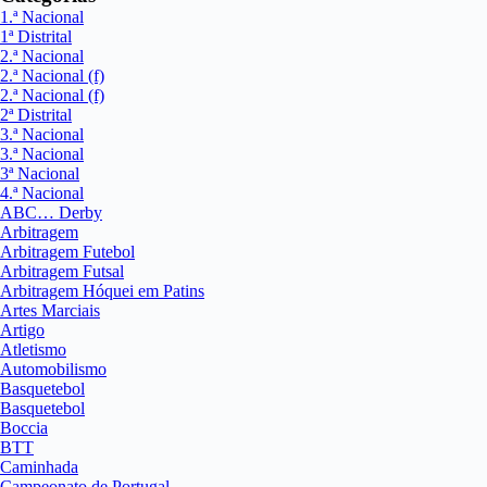
1.ª Nacional
1ª Distrital
2.ª Nacional
2.ª Nacional (f)
2.ª Nacional (f)
2ª Distrital
3.ª Nacional
3.ª Nacional
3ª Nacional
4.ª Nacional
ABC… Derby
Arbitragem
Arbitragem Futebol
Arbitragem Futsal
Arbitragem Hóquei em Patins
Artes Marciais
Artigo
Atletismo
Automobilismo
Basquetebol
Basquetebol
Boccia
BTT
Caminhada
Campeonato de Portugal