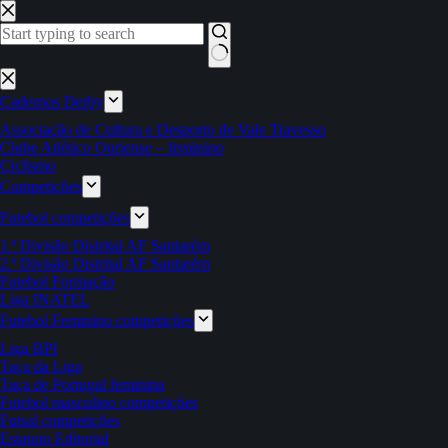
Pular
para
o
conteúdo
Sem
resultados
Cadernos Derby
Associação de Cultura e Desporto de Vale Travesso
Clube Atlético Ouriense – feminino
Ciclismo
Competições
Futebol competições
1.ª Divisão Distrital AF Santarém
2.ª Divisão Distrital AF Santarém
Futebol Formação
Liga INATEL
Futebol Feminino competições
Liga BPI
Taça da Liga
Taça de Portugal feminina
Futebol masculino competições
Futsal competições
Estatuto Editorial