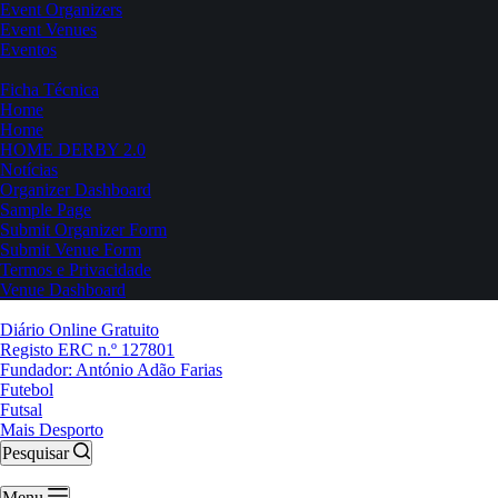
Event Organizers
Event Venues
Eventos
Ficha Técnica
Home
Home
HOME DERBY 2.0
Notícias
Organizer Dashboard
Sample Page
Submit Organizer Form
Submit Venue Form
Termos e Privacidade
Venue Dashboard
Diário Online Gratuito
Registo ERC n.º 127801
Fundador: António Adão Farias
Futebol
Futsal
Mais Desporto
Pesquisar
Menu