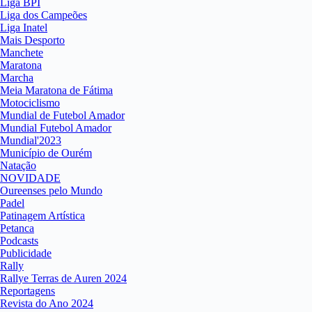
Liga BPI
Liga dos Campeões
Liga Inatel
Mais Desporto
Manchete
Maratona
Marcha
Meia Maratona de Fátima
Motociclismo
Mundial de Futebol Amador
Mundial Futebol Amador
Mundial'2023
Município de Ourém
Natação
NOVIDADE
Oureenses pelo Mundo
Padel
Patinagem Artística
Petanca
Podcasts
Publicidade
Rally
Rallye Terras de Auren 2024
Reportagens
Revista do Ano 2024