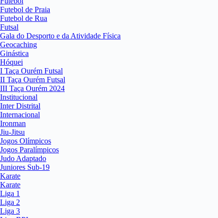
Futebol
Futebol de Praia
Futebol de Rua
Futsal
Gala do Desporto e da Atividade Física
Geocaching
Ginástica
Hóquei
I Taça Ourém Futsal
II Taça Ourém Futsal
III Taça Ourém 2024
Institucional
Inter Distrital
Internacional
Ironman
Jiu-Jitsu
Jogos Olímpicos
Jogos Paralímpicos
Judo Adaptado
Juniores Sub-19
Karate
Karate
Liga 1
Liga 2
Liga 3