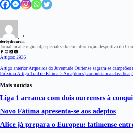
derbydeourem
Jornal local e regional, especializado em informação desportiva do C
Artigos: 2936
Artigo
anterior
Arqueiros do Juventude Ouriense sagram-se campeões na
Próximo
Artigo
Trail de Fátima > Ama(dores) conquistam a classificaç
Mais notícias
Liga 1 arranca com dois oureenses à conqui
Novo Fátima apresenta-se aos adeptos
Alice já prepara o Europeu: fatimense entre