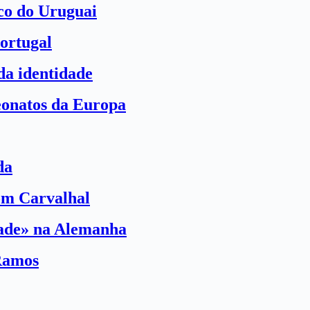
ico do Uruguai
ortugal
a identidade
eonatos da Europa
da
com Carvalhal
dade» na Alemanha
Ramos