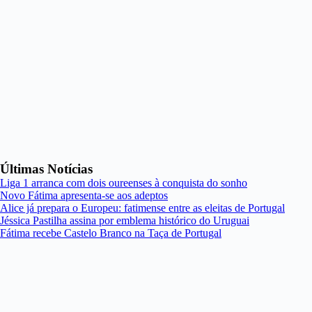
Últimas Notícias
Liga 1 arranca com dois oureenses à conquista do sonho
Novo Fátima apresenta-se aos adeptos
Alice já prepara o Europeu: fatimense entre as eleitas de Portugal
Jéssica Pastilha assina por emblema histórico do Uruguai
Fátima recebe Castelo Branco na Taça de Portugal