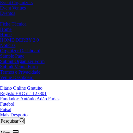
Event Organizers
Event Venues
Eventos
Ficha Técnica
Home
Home
HOME DERBY 2.0
Notícias
Organizer Dashboard
Sample Page
Submit Organizer Form
Submit Venue Form
Termos e Privacidade
Venue Dashboard
Diário Online Gratuito
Registo ERC n.º 127801
Fundador: António Adão Farias
Futebol
Futsal
Mais Desporto
Pesquisar
Menu