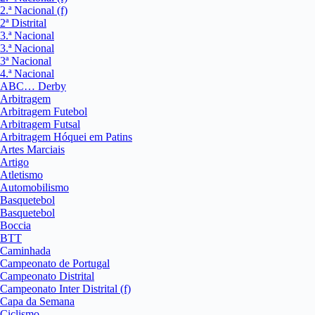
2.ª Nacional (f)
2ª Distrital
3.ª Nacional
3.ª Nacional
3ª Nacional
4.ª Nacional
ABC… Derby
Arbitragem
Arbitragem Futebol
Arbitragem Futsal
Arbitragem Hóquei em Patins
Artes Marciais
Artigo
Atletismo
Automobilismo
Basquetebol
Basquetebol
Boccia
BTT
Caminhada
Campeonato de Portugal
Campeonato Distrital
Campeonato Inter Distrital (f)
Capa da Semana
Ciclismo