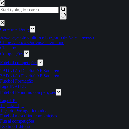
Pular
para
o
conteúdo
Sem
resultados
Cadernos Derby
Associação de Cultura e Desporto de Vale Travesso
Clube Atlético Ouriense – feminino
Ciclismo
Competições
Futebol competições
1.ª Divisão Distrital AF Santarém
2.ª Divisão Distrital AF Santarém
Futebol Formação
Liga INATEL
Futebol Feminino competições
Liga BPI
Taça da Liga
Taça de Portugal feminina
Futebol masculino competições
Futsal competições
Estatuto Editorial