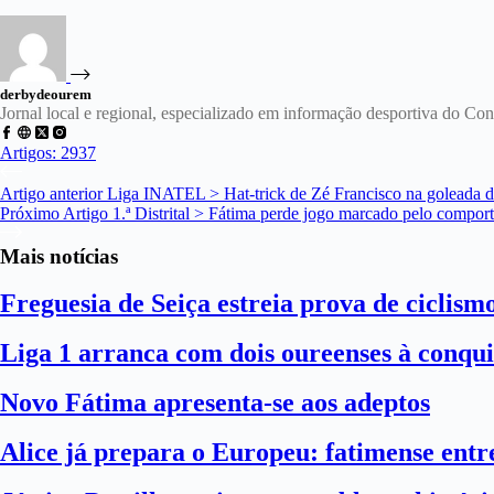
derbydeourem
Jornal local e regional, especializado em informação desportiva do C
Artigos: 2937
Artigo
anterior
Liga INATEL > Hat-trick de Zé Francisco na goleada d
Próximo
Artigo
1.ª Distrital > Fátima perde jogo marcado pelo compor
Mais notícias
Freguesia de Seiça estreia prova de ciclism
Liga 1 arranca com dois oureenses à conqui
Novo Fátima apresenta-se aos adeptos
Alice já prepara o Europeu: fatimense entre