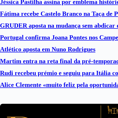
Jéssica Pastilha assina por emblema histór
Fátima recebe Castelo Branco na Taça de P
GRUDER aposta na mudança sem abdicar d
Portugal confirma Joana Pontes nos Camp
Atlético aposta em Nuno Rodrigues
Martim entra na reta final da pré-tempora
Rudi recebeu prémio e seguiu para Itália 
Alice Clemente «muito feliz pela oportuni