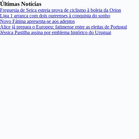
Últimas Notícias
Freguesia de Seiça estreia prova de ciclismo à boleia da Orion
Liga 1 arranca com dois oureenses à conquista do sonho
Novo Fátima apresenta-se aos adeptos
Alice já prepara o Europeu: fatimense entre as eleitas de Portugal
Jéssica Pastilha assina por emblema histórico do Uruguai