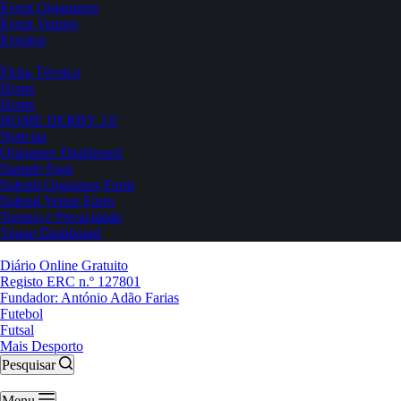
Event Organizers
Event Venues
Eventos
Ficha Técnica
Home
Home
HOME DERBY 2.0
Notícias
Organizer Dashboard
Sample Page
Submit Organizer Form
Submit Venue Form
Termos e Privacidade
Venue Dashboard
Diário Online Gratuito
Registo ERC n.º 127801
Fundador: António Adão Farias
Futebol
Futsal
Mais Desporto
Pesquisar
Menu