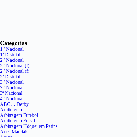
Categorias
1.ª Nacional
1ª Distrital
2.ª Nacional
2.ª Nacional (f)
2.ª Nacional (f)
2ª Distrital
3.ª Nacional
3.ª Nacional
3ª Nacional
4.ª Nacional
ABC… Derby
Arbitragem
Arbitragem Futebol
Arbitragem Futsal
Arbitragem Hóquei em Patins
Artes Marciais