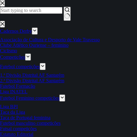
Pular
para
o
conteúdo
Sem
resultados
Cadernos Derby
Associação de Cultura e Desporto de Vale Travesso
Clube Atlético Ouriense – feminino
Ciclismo
Competições
Futebol competições
1.ª Divisão Distrital AF Santarém
2.ª Divisão Distrital AF Santarém
Futebol Formação
Liga INATEL
Futebol Feminino competições
Liga BPI
Taça da Liga
Taça de Portugal feminina
Futebol masculino competições
Futsal competições
Estatuto Editorial