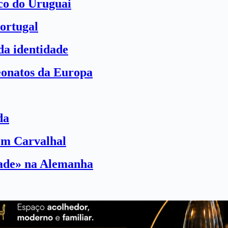
ico do Uruguai
ortugal
a identidade
eonatos da Europa
da
com Carvalhal
dade» na Alemanha