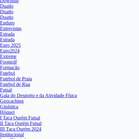
Downhill
Duatlo
Duatlo
Duatlo
Enduro
Entrevistas
Estrada
Estrada
Euro 2025
Euro2024
Extreme
Footgolf
Formação
Futebol
Futebol de Praia
Futebol de Rua
Futsal
Gala do Desporto e da Atividade Física
Geocaching
Ginástica
Hóquei
I Taça Ourém Futsal
II Taça Ourém Futsal
III Taça Ourém 2024
Institucional