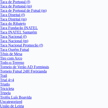
Taça de Portugal (f)
Taça de Portugal (m)
Taça de Portugal de Futsal (m)
Taça Distrital (f)
Taça Distrital (m)
Taça do Ribatejo
Taça Fundação INATEL
Taça INATEL Santarém
Taça Nacional (f)
Taça Nacional (m)
Taça Nacional Promoção (f)
Taça Ourém Futsal
Ténis de Mesa
Tiro com Arco
Todo-o-Terreno
Torneio de Verão AD Formigais
Torneio Futsal 24H Freixianda
Trail
Trial 4×4
Triatlo
Tricicleta
Tripela
Troféu Luís Boavida
Uncategorized
União de Leiria