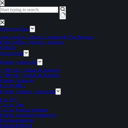
Pular
para
o
conteúdo
Sem
resultados
Cadernos Derby
Associação de Cultura e Desporto de Vale Travesso
Clube Atlético Ouriense – feminino
Ciclismo
Competições
Futebol competições
1.ª Divisão Distrital AF Santarém
2.ª Divisão Distrital AF Santarém
Futebol Formação
Liga INATEL
Futebol Feminino competições
Liga BPI
Taça da Liga
Taça de Portugal feminina
Futebol masculino competições
Futsal competições
Estatuto Editorial