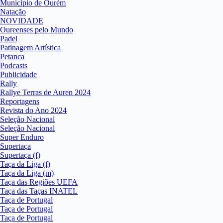
Município de Ourém
Natação
NOVIDADE
Oureenses pelo Mundo
Padel
Patinagem Artística
Petanca
Podcasts
Publicidade
Rally
Rallye Terras de Auren 2024
Reportagens
Revista do Ano 2024
Seleção Nacional
Seleção Nacional
Super Enduro
Supertaça
Supertaça (f)
Taça da Liga (f)
Taça da Liga (m)
Taça das Regiões UEFA
Taça das Taças INATEL
Taça de Portugal
Taça de Portugal
Taça de Portugal