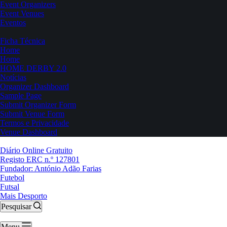
Event Organizers
Event Venues
Eventos
Ficha Técnica
Home
Home
HOME DERBY 2.0
Notícias
Organizer Dashboard
Sample Page
Submit Organizer Form
Submit Venue Form
Termos e Privacidade
Venue Dashboard
Diário Online Gratuito
Registo ERC n.º 127801
Fundador: António Adão Farias
Futebol
Futsal
Mais Desporto
Pesquisar
Menu