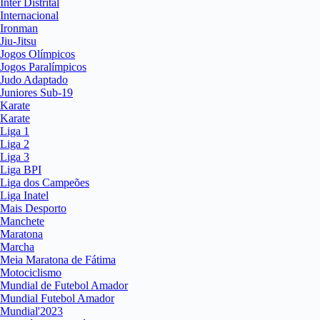
Inter Distrital
Internacional
Ironman
Jiu-Jitsu
Jogos Olímpicos
Jogos Paralímpicos
Judo Adaptado
Juniores Sub-19
Karate
Karate
Liga 1
Liga 2
Liga 3
Liga BPI
Liga dos Campeões
Liga Inatel
Mais Desporto
Manchete
Maratona
Marcha
Meia Maratona de Fátima
Motociclismo
Mundial de Futebol Amador
Mundial Futebol Amador
Mundial'2023