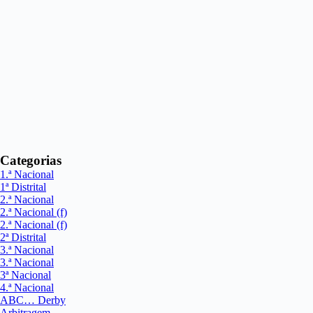
Categorias
1.ª Nacional
1ª Distrital
2.ª Nacional
2.ª Nacional (f)
2.ª Nacional (f)
2ª Distrital
3.ª Nacional
3.ª Nacional
3ª Nacional
4.ª Nacional
ABC… Derby
Arbitragem