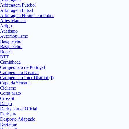
Arbitragem Futebol
Arbitragem Futsal
Arbitragem Hóquei em Patins
Artes Marciais
Artigo
Atletismo
Automobilismo
Basquetebol
Basquetebol
Boccia
BTT
Caminhada
Campeonato de Portugal
Campeonato Distrital
Campeonato Inter Distrital (f)
Capa da Semana
Ciclismo
Corta-Mato
Crossfit
Dança
Derby Jornal Oficial
Derby tv
Desporto Adaptado
Destaque