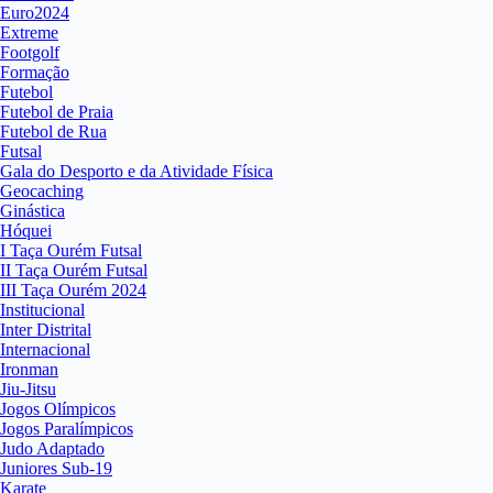
Euro2024
Extreme
Footgolf
Formação
Futebol
Futebol de Praia
Futebol de Rua
Futsal
Gala do Desporto e da Atividade Física
Geocaching
Ginástica
Hóquei
I Taça Ourém Futsal
II Taça Ourém Futsal
III Taça Ourém 2024
Institucional
Inter Distrital
Internacional
Ironman
Jiu-Jitsu
Jogos Olímpicos
Jogos Paralímpicos
Judo Adaptado
Juniores Sub-19
Karate