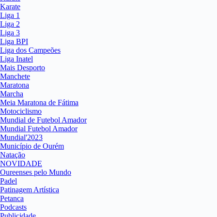
Karate
Liga 1
Liga 2
Liga 3
Liga BPI
Liga dos Campeões
Liga Inatel
Mais Desporto
Manchete
Maratona
Marcha
Meia Maratona de Fátima
Motociclismo
Mundial de Futebol Amador
Mundial Futebol Amador
Mundial'2023
Município de Ourém
Natação
NOVIDADE
Oureenses pelo Mundo
Padel
Patinagem Artística
Petanca
Podcasts
Publicidade