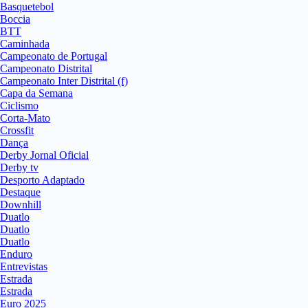
Basquetebol
Boccia
BTT
Caminhada
Campeonato de Portugal
Campeonato Distrital
Campeonato Inter Distrital (f)
Capa da Semana
Ciclismo
Corta-Mato
Crossfit
Dança
Derby Jornal Oficial
Derby tv
Desporto Adaptado
Destaque
Downhill
Duatlo
Duatlo
Duatlo
Enduro
Entrevistas
Estrada
Estrada
Euro 2025