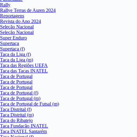
Rally
Rallye Terras de Auren 2024
Reportagens
Revista do Ano 2024
Seleção Nacional
Seleção Nacional
Super Enduro
Supertaça
Supertaça (f)
Taça da Liga (f)
Taça da Liga (m)
Taça das Regiões UEFA
Taça das Taças INATEL
Taça de Portugal
Taça de Portugal
Taça de Portugal
Taça de Portugal (f)
Taça de Portugal (m)
Taça de Portugal de Futsal (m)
Taça Distrital (f)
Taça Distrital (m)
Taça do Ribatejo
Taça Fundação INATEL
Taça INATEL Santarém
Taça Nacional (f)