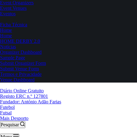
Event Organizers
Event Venues
Eventos
Ficha Técnica
Home
Home
HOME DERBY 2.0
Notícias
Organizer Dashboard
Sample Page
Submit Organizer Form
Submit Venue Form
Termos e Privacidade
Venue Dashboard
Diário Online Gratuito
Registo ERC n.º 127801
Fundador: António Adão Farias
Futebol
Futsal
Mais Desporto
Pesquisar
Menu