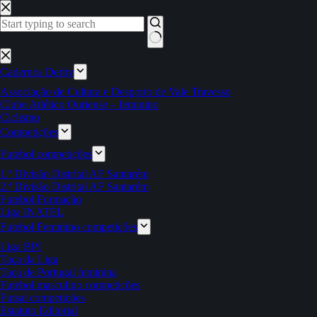
Pular
para
o
conteúdo
Sem
resultados
Cadernos Derby
Associação de Cultura e Desporto de Vale Travesso
Clube Atlético Ouriense – feminino
Ciclismo
Competições
Futebol competições
1.ª Divisão Distrital AF Santarém
2.ª Divisão Distrital AF Santarém
Futebol Formação
Liga INATEL
Futebol Feminino competições
Liga BPI
Taça da Liga
Taça de Portugal feminina
Futebol masculino competições
Futsal competições
Estatuto Editorial