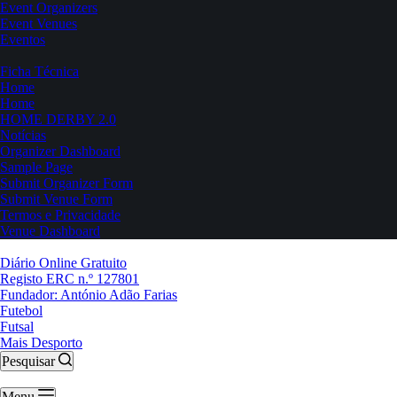
Event Organizers
Event Venues
Eventos
Ficha Técnica
Home
Home
HOME DERBY 2.0
Notícias
Organizer Dashboard
Sample Page
Submit Organizer Form
Submit Venue Form
Termos e Privacidade
Venue Dashboard
Diário Online Gratuito
Registo ERC n.º 127801
Fundador: António Adão Farias
Futebol
Futsal
Mais Desporto
Pesquisar
Menu