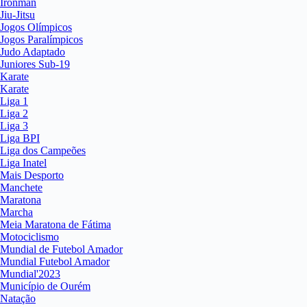
Ironman
Jiu-Jitsu
Jogos Olímpicos
Jogos Paralímpicos
Judo Adaptado
Juniores Sub-19
Karate
Karate
Liga 1
Liga 2
Liga 3
Liga BPI
Liga dos Campeões
Liga Inatel
Mais Desporto
Manchete
Maratona
Marcha
Meia Maratona de Fátima
Motociclismo
Mundial de Futebol Amador
Mundial Futebol Amador
Mundial'2023
Município de Ourém
Natação