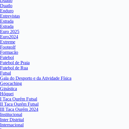
Duatlo
Duatlo
Enduro
Entrevistas
Estrada
Estrada
Euro 2025
Euro2024
Extreme
Footgolf
Formação
Futebol
Futebol de Praia
Futebol de Rua
Futsal
Gala do Desporto e da Atividade Física
Geocaching
Ginástica
Hóquei
I Taça Ourém Futsal
II Taça Ourém Futsal
III Taça Ourém 2024
Institucional
Inter Distrital
Internacional