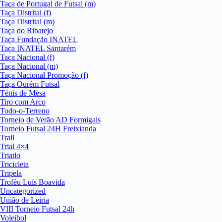
Taça de Portugal de Futsal (m)
Taça Distrital (f)
Taça Distrital (m)
Taça do Ribatejo
Taça Fundação INATEL
Taça INATEL Santarém
Taça Nacional (f)
Taça Nacional (m)
Taça Nacional Promoção (f)
Taça Ourém Futsal
Ténis de Mesa
Tiro com Arco
Todo-o-Terreno
Torneio de Verão AD Formigais
Torneio Futsal 24H Freixianda
Trail
Trial 4×4
Triatlo
Tricicleta
Tripela
Troféu Luís Boavida
Uncategorized
União de Leiria
VIII Torneio Futsal 24h
Voleibol