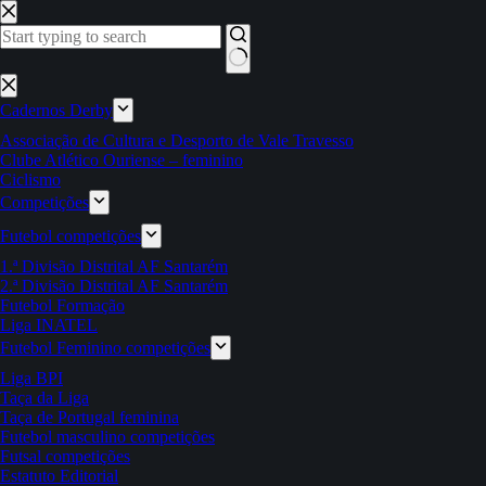
Pular
para
o
conteúdo
Sem
resultados
Cadernos Derby
Associação de Cultura e Desporto de Vale Travesso
Clube Atlético Ouriense – feminino
Ciclismo
Competições
Futebol competições
1.ª Divisão Distrital AF Santarém
2.ª Divisão Distrital AF Santarém
Futebol Formação
Liga INATEL
Futebol Feminino competições
Liga BPI
Taça da Liga
Taça de Portugal feminina
Futebol masculino competições
Futsal competições
Estatuto Editorial