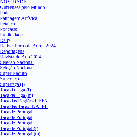
NOVIDADE
Oureenses pelo Mundo
Padel
Patinagem Artística
Petanca
Podcasts
Publicidade
Rally
Rallye Terras de Auren 2024
Reportagens
Revista do Ano 2024
Seleção Nacional
Seleção Nacional
Super Enduro
Supertaça
Supertaça (f)
Taça da Liga (f)
Taça da Liga (m)
Taça das Regiões UEFA
Taça das Taças INATEL
Taça de Portugal
Taça de Portugal
Taça de Portugal
Taça de Portugal (f)
Taça de Portugal (m)