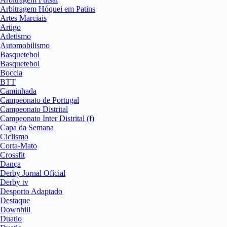
Arbitragem Hóquei em Patins
Artes Marciais
Artigo
Atletismo
Automobilismo
Basquetebol
Basquetebol
Boccia
BTT
Caminhada
Campeonato de Portugal
Campeonato Distrital
Campeonato Inter Distrital (f)
Capa da Semana
Ciclismo
Corta-Mato
Crossfit
Dança
Derby Jornal Oficial
Derby tv
Desporto Adaptado
Destaque
Downhill
Duatlo