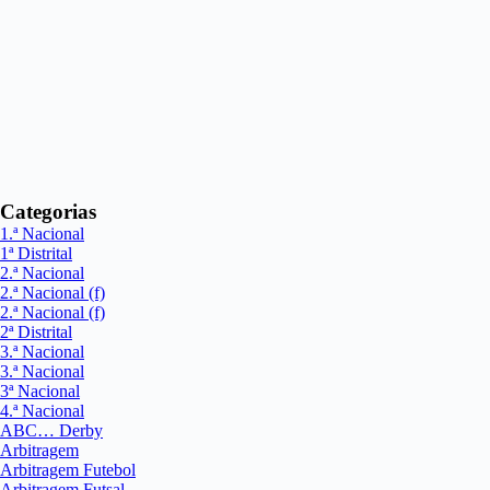
Categorias
1.ª Nacional
1ª Distrital
2.ª Nacional
2.ª Nacional (f)
2.ª Nacional (f)
2ª Distrital
3.ª Nacional
3.ª Nacional
3ª Nacional
4.ª Nacional
ABC… Derby
Arbitragem
Arbitragem Futebol
Arbitragem Futsal