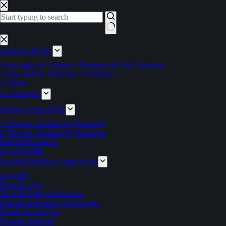
Pular
para
o
conteúdo
Sem
resultados
Cadernos Derby
Associação de Cultura e Desporto de Vale Travesso
Clube Atlético Ouriense – feminino
Ciclismo
Competições
Futebol competições
1.ª Divisão Distrital AF Santarém
2.ª Divisão Distrital AF Santarém
Futebol Formação
Liga INATEL
Futebol Feminino competições
Liga BPI
Taça da Liga
Taça de Portugal feminina
Futebol masculino competições
Futsal competições
Estatuto Editorial