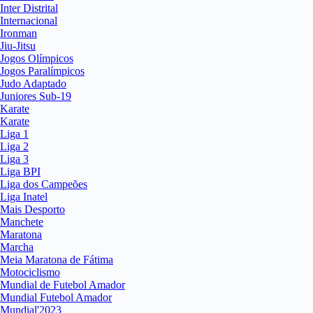
Inter Distrital
Internacional
Ironman
Jiu-Jitsu
Jogos Olímpicos
Jogos Paralímpicos
Judo Adaptado
Juniores Sub-19
Karate
Karate
Liga 1
Liga 2
Liga 3
Liga BPI
Liga dos Campeões
Liga Inatel
Mais Desporto
Manchete
Maratona
Marcha
Meia Maratona de Fátima
Motociclismo
Mundial de Futebol Amador
Mundial Futebol Amador
Mundial'2023