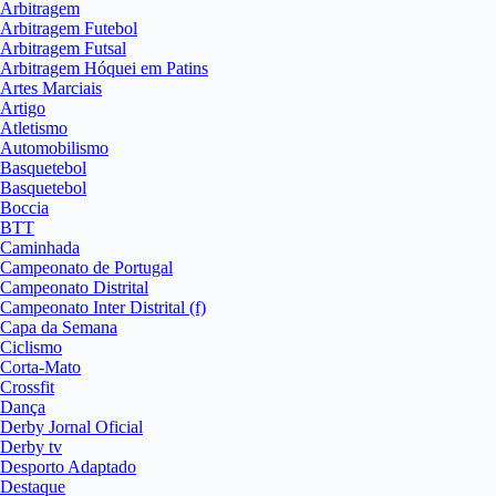
Arbitragem
Arbitragem Futebol
Arbitragem Futsal
Arbitragem Hóquei em Patins
Artes Marciais
Artigo
Atletismo
Automobilismo
Basquetebol
Basquetebol
Boccia
BTT
Caminhada
Campeonato de Portugal
Campeonato Distrital
Campeonato Inter Distrital (f)
Capa da Semana
Ciclismo
Corta-Mato
Crossfit
Dança
Derby Jornal Oficial
Derby tv
Desporto Adaptado
Destaque