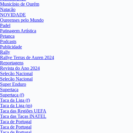
Município de Ourém
Natação
NOVIDADE
Oureenses pelo Mundo
Padel
Patinagem Artística
Petanca
Podcasts
Publicidade
Rally
Rallye Terras de Auren 2024
Reportagens
Revista do Ano 2024
Seleção Nacional
Seleção Nacional
Super Enduro
Supertaça
Supertaça (f)
Taça da Liga (f)
Taça da Liga (m)
Taça das Regiões UEFA
Taça das Taças INATEL
Taça de Portugal
Taça de Portugal
Taça de Portugal