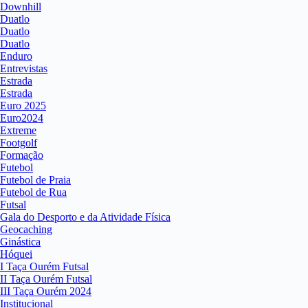
Downhill
Duatlo
Duatlo
Duatlo
Enduro
Entrevistas
Estrada
Estrada
Euro 2025
Euro2024
Extreme
Footgolf
Formação
Futebol
Futebol de Praia
Futebol de Rua
Futsal
Gala do Desporto e da Atividade Física
Geocaching
Ginástica
Hóquei
I Taça Ourém Futsal
II Taça Ourém Futsal
III Taça Ourém 2024
Institucional