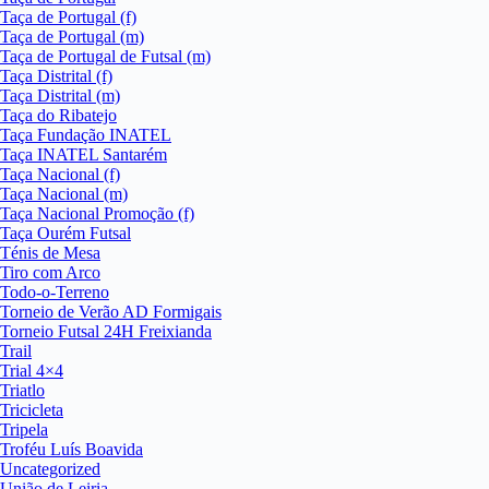
Taça de Portugal (f)
Taça de Portugal (m)
Taça de Portugal de Futsal (m)
Taça Distrital (f)
Taça Distrital (m)
Taça do Ribatejo
Taça Fundação INATEL
Taça INATEL Santarém
Taça Nacional (f)
Taça Nacional (m)
Taça Nacional Promoção (f)
Taça Ourém Futsal
Ténis de Mesa
Tiro com Arco
Todo-o-Terreno
Torneio de Verão AD Formigais
Torneio Futsal 24H Freixianda
Trail
Trial 4×4
Triatlo
Tricicleta
Tripela
Troféu Luís Boavida
Uncategorized
União de Leiria