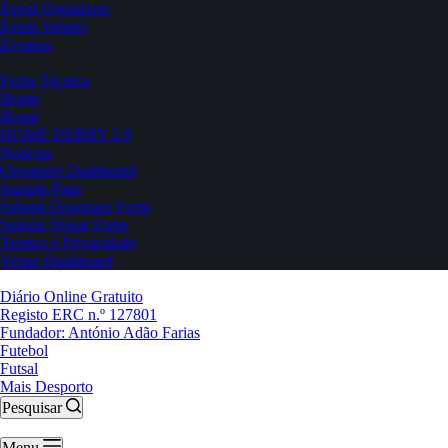
Event Organizers
Event Venues
Eventos
Ficha Técnica
Home
Home
HOME DERBY 2.0
Notícias
Organizer Dashboard
Sample Page
Submit Organizer Form
Submit Venue Form
Termos e Privacidade
Venue Dashboard
Diário Online Gratuito
Registo ERC n.º 127801
Fundador: António Adão Farias
Futebol
Futsal
Mais Desporto
Pesquisar
Menu