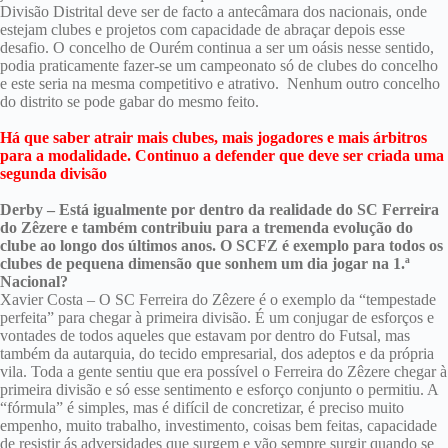
Divisão Distrital deve ser de facto a antecâmara dos nacionais, onde
estejam clubes e projetos com capacidade de abraçar depois esse
desafio. O concelho de Ourém continua a ser um oásis nesse sentido,
podia praticamente fazer-se um campeonato só de clubes do concelho
e este seria na mesma competitivo e atrativo. Nenhum outro concelho
do distrito se pode gabar do mesmo feito.
Há que saber atrair mais clubes, mais jogadores e mais árbitros
para a modalidade. Continuo a defender que deve ser criada uma
segunda divisão
Derby – Está igualmente por dentro da realidade do SC Ferreira
do Zêzere e também contribuiu para a tremenda evolução do
clube ao longo dos últimos anos. O SCFZ é exemplo para todos os
clubes de pequena dimensão que sonhem um dia jogar na 1.ª
Nacional?
Xavier Costa – O SC Ferreira do Zêzere é o exemplo da “tempestade
perfeita” para chegar à primeira divisão. É um conjugar de esforços e
vontades de todos aqueles que estavam por dentro do Futsal, mas
também da autarquia, do tecido empresarial, dos adeptos e da própria
vila. Toda a gente sentiu que era possível o Ferreira do Zêzere chegar à
primeira divisão e só esse sentimento e esforço conjunto o permitiu. A
“fórmula” é simples, mas é difícil de concretizar, é preciso muito
empenho, muito trabalho, investimento, coisas bem feitas, capacidade
de resistir ás adversidades que surgem e vão sempre surgir quando se