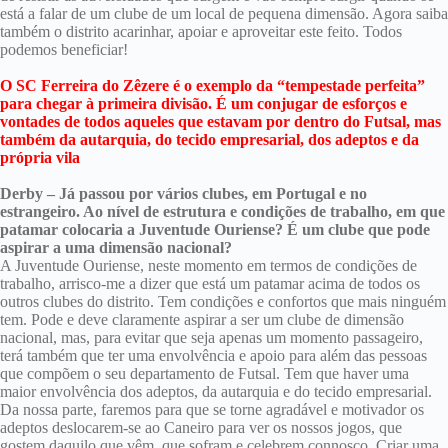
está a falar de um clube de um local de pequena dimensão. Agora saiba
também o distrito acarinhar, apoiar e aproveitar este feito. Todos
podemos beneficiar!
O SC Ferreira do Zêzere é o exemplo da “tempestade perfeita”
para chegar à primeira divisão. É um conjugar de esforços e
vontades de todos aqueles que estavam por dentro do Futsal, mas
também da autarquia, do tecido empresarial, dos adeptos e da
própria vila
Derby – Já passou por vários clubes, em Portugal e no
estrangeiro. Ao nível de estrutura e condições de trabalho, em que
patamar colocaria a Juventude Ouriense? É um clube que pode
aspirar a uma dimensão nacional?
A Juventude Ouriense, neste momento em termos de condições de
trabalho, arrisco-me a dizer que está um patamar acima de todos os
outros clubes do distrito. Tem condições e confortos que mais ninguém
tem. Pode e deve claramente aspirar a ser um clube de dimensão
nacional, mas, para evitar que seja apenas um momento passageiro,
terá também que ter uma envolvência e apoio para além das pessoas
que compõem o seu departamento de Futsal. Tem que haver uma
maior envolvência dos adeptos, da autarquia e do tecido empresarial.
Da nossa parte, faremos para que se torne agradável e motivador os
adeptos deslocarem-se ao Caneiro para ver os nossos jogos, que
gostem daquilo que vêm, que sofram e celebrem connosco. Criar uma