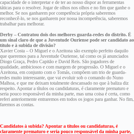
capacidade de o interpretar e de ter ao nosso dispor as ferramentas
táticas para o resolver. Jogar de olhos nos olhos e no fim que ganhe o
melhor. Se nos ganharem por competência própria saberemos
reconhecê-lo, se nos ganharem por nossa incompetência, saberemos
trabalhar para melhorar.
Derby – Contratou dois dos melhores guarda-redes do distrito. É
um sinal claro de que a Juventude Ouriense pode ser candidato ao
título e à subida de divisão?
Xavier Costa – O Miguel e o Azeitona são exemplo perfeito daquilo
que queremos para a Juventude Ouriense, tal como os já anunciados
Diogo Graça, Pedro Capitão e David Reis. São jogadores de
qualidade, ambiciosos e com margem de progressão. O Miguel e o
Azeitona, em conjunto com o Tomás, compõem um trio de guarda-
redes muito interessante, que vai evoluir sob o comando do Nuno
Malhoa, e que me deixam totalmente descansado no que à baliza diz
respeito. Apontar a títulos ou candidaturas, é claramente prematuro e
seria pouco responsável da minha parte, mas uma coisa é certa, como
referi anteriormente entraremos em todos os jogos para ganhar. No fim,
faremos as contas.
Candidatos à subida? Apontar a títulos ou candidaturas, é
claramente prematuro e seria pouco responsável da minha parte,