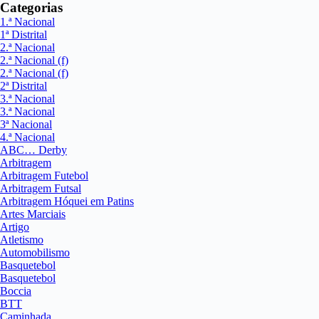
Categorias
1.ª Nacional
1ª Distrital
2.ª Nacional
2.ª Nacional (f)
2.ª Nacional (f)
2ª Distrital
3.ª Nacional
3.ª Nacional
3ª Nacional
4.ª Nacional
ABC… Derby
Arbitragem
Arbitragem Futebol
Arbitragem Futsal
Arbitragem Hóquei em Patins
Artes Marciais
Artigo
Atletismo
Automobilismo
Basquetebol
Basquetebol
Boccia
BTT
Caminhada