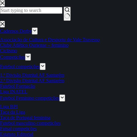
Pular
para
o
conteúdo
Sem
resultados
Cadernos Derby
Associação de Cultura e Desporto de Vale Travesso
Clube Atlético Ouriense – feminino
Ciclismo
Competições
Futebol competições
1.ª Divisão Distrital AF Santarém
2.ª Divisão Distrital AF Santarém
Futebol Formação
Liga INATEL
Futebol Feminino competições
Liga BPI
Taça da Liga
Taça de Portugal feminina
Futebol masculino competições
Futsal competições
Estatuto Editorial