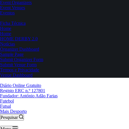
Event Organizers
Event Venues
Eventos
Ficha Técnica
Home
Home
HOME DERBY 2.0
Notícias
Organizer Dashboard
Sample Page
Submit Organizer Form
Submit Venue Form
Termos e Privacidade
Venue Dashboard
Diário Online Gratuito
Registo ERC n.º 127801
Fundador: António Adão Farias
Futebol
Futsal
Mais Desporto
Pesquisar
Menu