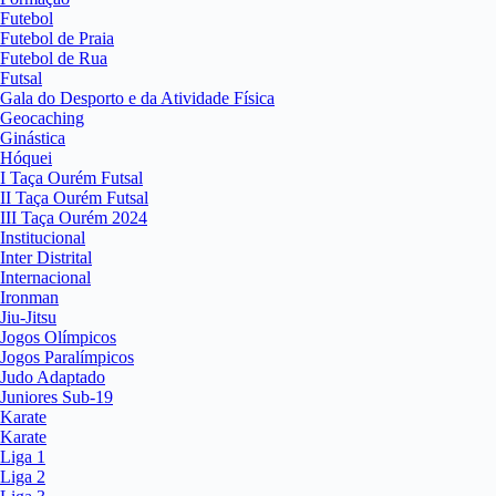
Futebol
Futebol de Praia
Futebol de Rua
Futsal
Gala do Desporto e da Atividade Física
Geocaching
Ginástica
Hóquei
I Taça Ourém Futsal
II Taça Ourém Futsal
III Taça Ourém 2024
Institucional
Inter Distrital
Internacional
Ironman
Jiu-Jitsu
Jogos Olímpicos
Jogos Paralímpicos
Judo Adaptado
Juniores Sub-19
Karate
Karate
Liga 1
Liga 2