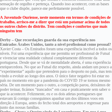
sensação de orgulho e pertença. Quando isso acontecer, com as bases
que o clube dispõe, parece-me perfeitamente possível.
A Juventude Ouriense, neste momento em termos de condições de
trabalho, arrisco-me a dizer que está um patamar acima de todos
os outros clubes do distrito. Tem condições e confortos que mais
ninguém tem
Derby – Que recordações guarda da sua experiência nos
Emirados Árabes Unidos, tanto a nível profissional como pessoal?
Xavier Costa – Os Emirados foram uma experiência incrível a todos os
níveis. Foi uma experiência que me permitiu ser profissional de Futsal
e vivenciar uma realidade cultural completamente diferente da
portuguesa. Desde que se vá de mentalidade aberta, é uma experiência
enriquecedora. No que ao Futsal diz respeito, ainda andam um pouco a
“experimentar” aquilo que pretendem para o desporto no país, mas tem
vindo a evoluir ao longo dos anos. O único fator negativo foi estar no
país no momento em que a pandemia do COVID 19 se tornou mesmo
séria. De um momento para o outro, a competição parou, deixámos de
poder treinar, ficámos “trancados” em casa e praticamente sem saber o
que ia acontecer. Felizmente, eu e os dois atletas portugueses que
estavam lá comigo conseguimos apanhar um dos últimos voos em
direção à Europa, antes do fecho total dos aeroportos e regressar para
junto das nossas famílias.
Derby – Chega a Ourém vindo do Luxemburgo. Em que é que