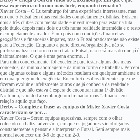
essa experiência o tornou mais forte, enquanto treinador?
Xavier Costa – O Luxemburgo foi uma experiência interessante, mas
em que o Futsal tem duas realidades completamente distintas. Existem
dois a três clubes com mentalidade e investimento para estar na luta
pelo título, depois mais dois ou três numa realidade intermédia e o resto
é completamente amador. É um país com condições financeiras
geográficas e financeiras ímpares, mas o Futsal praticamente não existe
para a Federação. Enquanto a parte diretiva/organizativa não se
profissionalizar na forma como trata o Futsal, não será mais do que já é
habitualmente. O que é uma pena enorme…!
Para mim concretamente, foi excelente para testar alguns dos meus
conceitos, da minha abordagem e da minha forma de trabalhar. Percebi
que algumas coisas e alguns métodos resultam em qualquer ambiente e
em qualquer grau de exigência. Encontrei desafios diferentes que me
fizeram evoluir e infelizmente outros que já conhecia da realidade
distrital e que não estava à espera de encontrar numa 1ª divisão.
No fundo, saio do Luxemburgo um treinador mais “afinado” em
relação aquilo que faço.
Derby – Complete a frase: as equipas do Mister Xavier Costa
caracterizam-se por…
Xavier Costa – Serem equipas agressivas, sempre com o olhar
colocado na baliza adversária, em que os jogadores são obrigados
constantemente a pensar e a interpretar o Futsal. Será sempre mais
normal acontecer um 8-6 do que um 2-0.