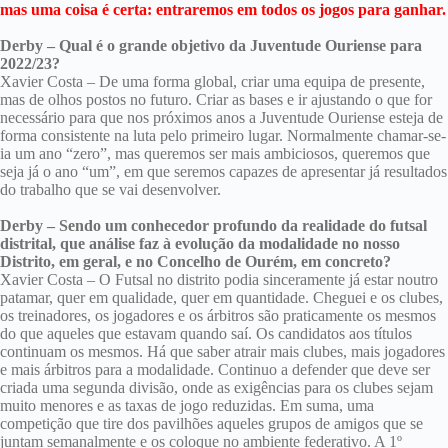
mas uma coisa é certa: entraremos em todos os jogos para ganhar.
Derby – Qual é o grande objetivo da Juventude Ouriense para
2022/23?
Xavier Costa – De uma forma global, criar uma equipa de presente,
mas de olhos postos no futuro. Criar as bases e ir ajustando o que for
necessário para que nos próximos anos a Juventude Ouriense esteja de
forma consistente na luta pelo primeiro lugar. Normalmente chamar-se-
ia um ano “zero”, mas queremos ser mais ambiciosos, queremos que
seja já o ano “um”, em que seremos capazes de apresentar já resultados
do trabalho que se vai desenvolver.
Derby – Sendo um conhecedor profundo da realidade do futsal
distrital, que análise faz à evolução da modalidade no nosso
Distrito, em geral, e no Concelho de Ourém, em concreto?
Xavier Costa – O Futsal no distrito podia sinceramente já estar noutro
patamar, quer em qualidade, quer em quantidade. Cheguei e os clubes,
os treinadores, os jogadores e os árbitros são praticamente os mesmos
do que aqueles que estavam quando saí. Os candidatos aos títulos
continuam os mesmos. Há que saber atrair mais clubes, mais jogadores
e mais árbitros para a modalidade. Continuo a defender que deve ser
criada uma segunda divisão, onde as exigências para os clubes sejam
muito menores e as taxas de jogo reduzidas. Em suma, uma
competição que tire dos pavilhões aqueles grupos de amigos que se
juntam semanalmente e os coloque no ambiente federativo. A 1º