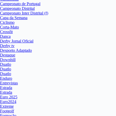
Campeonato de Portugal
Campeonato Distrital
Campeonato Inter Distrital (f)
Capa da Semana
Ciclismo
Corta-Mato
Crossfit
Dança
Derby Jornal Oficial
Derby tv
Desporto Adaptado
Destaque
Downhill
Duatlo
Duatlo
Duatlo
Enduro
Entrevistas
Estrada
Estrada
Euro 2025
Euro2024
Extreme
Footgolf
Formação