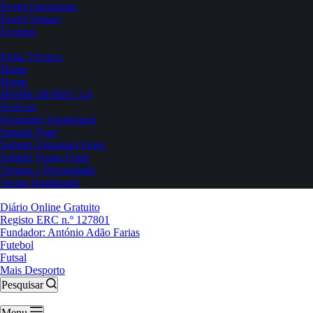
Event Organizers
Event Venues
Eventos
Ficha Técnica
Home
Home
HOME DERBY 2.0
Notícias
Organizer Dashboard
Sample Page
Submit Organizer Form
Submit Venue Form
Termos e Privacidade
Venue Dashboard
Diário Online Gratuito
Registo ERC n.º 127801
Fundador: António Adão Farias
Futebol
Futsal
Mais Desporto
Pesquisar
Menu