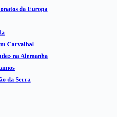
eonatos da Europa
da
com Carvalhal
dade» na Alemanha
Ramos
ão da Serra