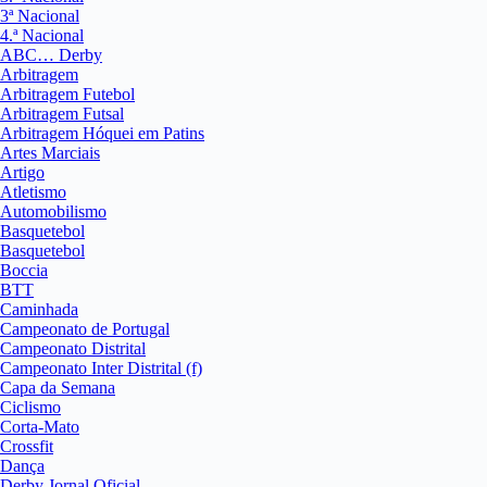
3ª Nacional
4.ª Nacional
ABC… Derby
Arbitragem
Arbitragem Futebol
Arbitragem Futsal
Arbitragem Hóquei em Patins
Artes Marciais
Artigo
Atletismo
Automobilismo
Basquetebol
Basquetebol
Boccia
BTT
Caminhada
Campeonato de Portugal
Campeonato Distrital
Campeonato Inter Distrital (f)
Capa da Semana
Ciclismo
Corta-Mato
Crossfit
Dança
Derby Jornal Oficial