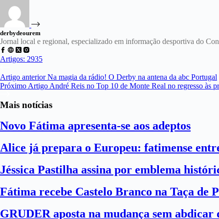
derbydeourem
Jornal local e regional, especializado em informação desportiva do C
Artigos: 2935
Artigo
anterior
Na magia da rádio! O Derby na antena da abc Portugal
Próximo
Artigo
André Reis no Top 10 de Monte Real no regresso às pr
Mais notícias
Novo Fátima apresenta-se aos adeptos
Alice já prepara o Europeu: fatimense entre
Jéssica Pastilha assina por emblema histór
Fátima recebe Castelo Branco na Taça de P
GRUDER aposta na mudança sem abdicar d