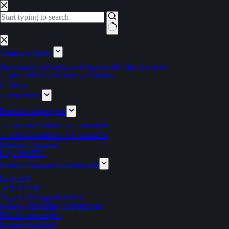
Pular
para
o
conteúdo
Sem
resultados
Cadernos Derby
Associação de Cultura e Desporto de Vale Travesso
Clube Atlético Ouriense – feminino
Ciclismo
Competições
Futebol competições
1.ª Divisão Distrital AF Santarém
2.ª Divisão Distrital AF Santarém
Futebol Formação
Liga INATEL
Futebol Feminino competições
Liga BPI
Taça da Liga
Taça de Portugal feminina
Futebol masculino competições
Futsal competições
Estatuto Editorial