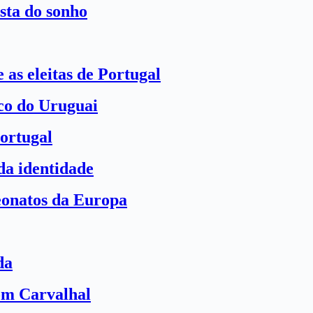
sta do sonho
 as eleitas de Portugal
ico do Uruguai
ortugal
a identidade
eonatos da Europa
da
com Carvalhal