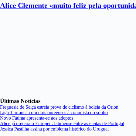
Alice Clemente «muito feliz pela oportuni
Últimas Notícias
Freguesia de Seiça estreia prova de ciclismo à boleia da Orion
Liga 1 arranca com dois oureenses à conquista do sonho
Novo Fátima apresenta-se aos adeptos
Alice já prepara o Europeu: fatimense entre as eleitas de Portugal
Jéssica Pastilha assina por emblema histórico do Uruguai