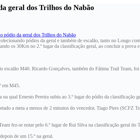
da geral dos Trilhos do Nabão
 colecionando pódios da geral e também de escalão, tanto no Longo co
ando os 30Km no 2.º lugar da classificação geral, ao concluir a prova
o escalão M40. Ricardo Gonçalves, também do Fátima Trail Team, foi 5.º
.º em M45.
 na qual Ernesto Pereira subiu ao 3.º lugar do pódio da classificação ge
ortado a meta a menos de 2 minutos do vencedor, Tiago Pires (SCFZ Tr
am fez-se notar pelo 6.º lugar de Rui Silva na classificação geral d
epois de um 15.º na geral.