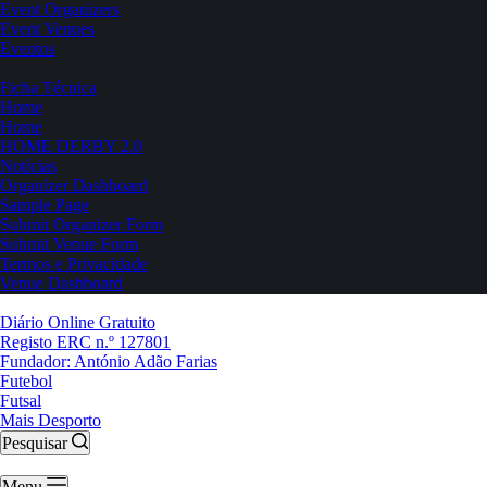
Event Organizers
Event Venues
Eventos
Ficha Técnica
Home
Home
HOME DERBY 2.0
Notícias
Organizer Dashboard
Sample Page
Submit Organizer Form
Submit Venue Form
Termos e Privacidade
Venue Dashboard
Diário Online Gratuito
Registo ERC n.º 127801
Fundador: António Adão Farias
Futebol
Futsal
Mais Desporto
Pesquisar
Menu