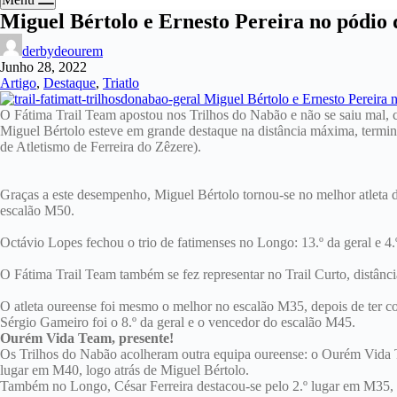
Miguel Bértolo e Ernesto Pereira no pódio 
derbydeourem
Junho 28, 2022
Artigo
,
Destaque
,
Triatlo
O Fátima Trail Team apostou nos Trilhos do Nabão e não se saiu mal,
Miguel Bértolo esteve em grande destaque na distância máxima, termin
de Atletismo de Ferreira do Zêzere).
Graças a este desempenho, Miguel Bértolo tornou-se no melhor atleta d
escalão M50.
Octávio Lopes fechou o trio de fatimenses no Longo: 13.º da geral e 4
O Fátima Trail Team também se fez representar no Trail Curto, distância
O atleta oureense foi mesmo o melhor no escalão M35, depois de ter c
Sérgio Gameiro foi o 8.º da geral e o vencedor do escalão M45.
Ourém Vida Team, presente!
Os Trilhos do Nabão acolheram outra equipa oureense: o Ourém Vida Te
lugar em M40, logo atrás de Miguel Bértolo.
Também no Longo, César Ferreira destacou-se pelo 2.º lugar em M35, d