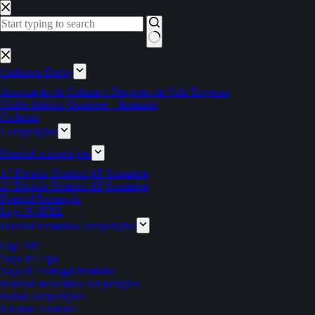
Pular
para
o
conteúdo
Sem
resultados
Cadernos Derby
Associação de Cultura e Desporto de Vale Travesso
Clube Atlético Ouriense – feminino
Ciclismo
Competições
Futebol competições
1.ª Divisão Distrital AF Santarém
2.ª Divisão Distrital AF Santarém
Futebol Formação
Liga INATEL
Futebol Feminino competições
Liga BPI
Taça da Liga
Taça de Portugal feminina
Futebol masculino competições
Futsal competições
Estatuto Editorial