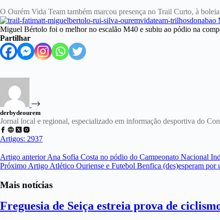
O Ourém Vida Team também marcou presença no Trail Curto, à boleia de
Miguel Bértolo foi o melhor no escalão M40 e subiu ao pódio na comp
Partilhar
derbydeourem
Jornal local e regional, especializado em informação desportiva do C
Artigos: 2937
Artigo
anterior
Ana Sofia Costa no pódio do Campeonato Nacional Ind
Próximo
Artigo
Atlético Ouriense e Futebol Benfica (des)esperam por
Mais notícias
Freguesia de Seiça estreia prova de ciclism