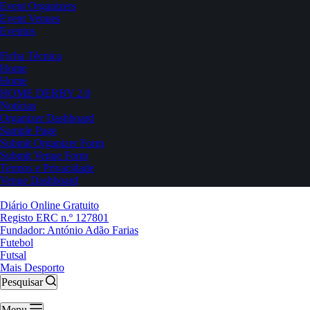
Event Organizers
Event Venues
Eventos
Ficha Técnica
Home
Home
HOME DERBY 2.0
Notícias
Organizer Dashboard
Sample Page
Submit Organizer Form
Submit Venue Form
Termos e Privacidade
Venue Dashboard
Diário Online Gratuito
Registo ERC n.º 127801
Fundador: António Adão Farias
Futebol
Futsal
Mais Desporto
Pesquisar
Menu