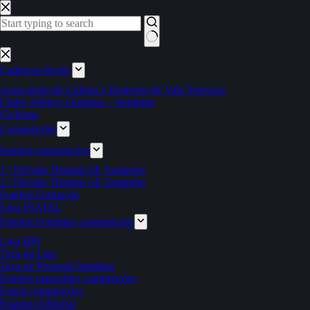
Pular
para
o
conteúdo
Sem
resultados
Cadernos Derby
Associação de Cultura e Desporto de Vale Travesso
Clube Atlético Ouriense – feminino
Ciclismo
Competições
Futebol competições
1.ª Divisão Distrital AF Santarém
2.ª Divisão Distrital AF Santarém
Futebol Formação
Liga INATEL
Futebol Feminino competições
Liga BPI
Taça da Liga
Taça de Portugal feminina
Futebol masculino competições
Futsal competições
Estatuto Editorial