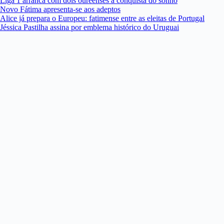
Liga 1 arranca com dois oureenses à conquista do sonho
Novo Fátima apresenta-se aos adeptos
Alice já prepara o Europeu: fatimense entre as eleitas de Portugal
Jéssica Pastilha assina por emblema histórico do Uruguai