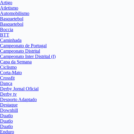
Artigo
Atletismo
Automobilismo
Basquetebol
Basquetebol
Boccia
BTT
Caminhada
Campeonato de Portugal
Campeonato Distrital
Campeonato Inter Distrital (f)
Capa da Semana
Ciclismo
Corta-Mato
Crossfit
Dança
Derby Jornal Oficial
Derby tv
Desporto Adaptado
Destaque
Downhill
Duatlo
Duatlo
Duatlo
Enduro