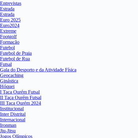
Entrevistas
Estrada
Estrada
Euro 2025
Euro2024
Extreme
Footgolf
Formação
Futebol
Futebol de Praia
Futebol de Rua
Futsal
Gala do Desporto e da Atividade Física
Geocaching
Ginástica
Hóquei
I Taça Ourém Futsal
II Taça Ourém Futsal
III Taça Ourém 2024
Institucional
Inter Distrital
Internacional
Ironman
Jiu-Jitsu
Jogos Olímpicos