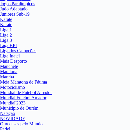
Jogos Paralímpicos
Judo Adaptado
Juniores Sub-19
Karate
Karate
Liga 1
Liga 2
Liga 3
Liga BPI
Liga dos Campeões
Liga Inatel
Mais Desporto
Manchete
Maratona
Marcha
Meia Maratona de Fátima
Motociclismo
Mundial de Futebol Amador
Mundial Futebol Amador
Mundial'2023
Município de Ourém
Natação
NOVIDADE
Oureenses pelo Mundo
Padel