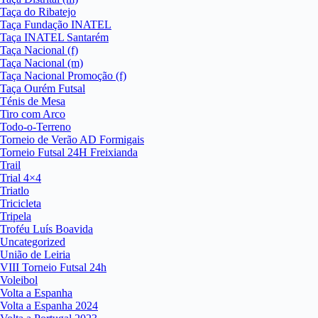
Taça do Ribatejo
Taça Fundação INATEL
Taça INATEL Santarém
Taça Nacional (f)
Taça Nacional (m)
Taça Nacional Promoção (f)
Taça Ourém Futsal
Ténis de Mesa
Tiro com Arco
Todo-o-Terreno
Torneio de Verão AD Formigais
Torneio Futsal 24H Freixianda
Trail
Trial 4×4
Triatlo
Tricicleta
Tripela
Troféu Luís Boavida
Uncategorized
União de Leiria
VIII Torneio Futsal 24h
Voleibol
Volta a Espanha
Volta a Espanha 2024