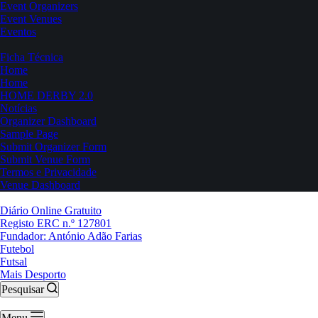
Event Organizers
Event Venues
Eventos
Ficha Técnica
Home
Home
HOME DERBY 2.0
Notícias
Organizer Dashboard
Sample Page
Submit Organizer Form
Submit Venue Form
Termos e Privacidade
Venue Dashboard
Diário Online Gratuito
Registo ERC n.º 127801
Fundador: António Adão Farias
Futebol
Futsal
Mais Desporto
Pesquisar
Menu