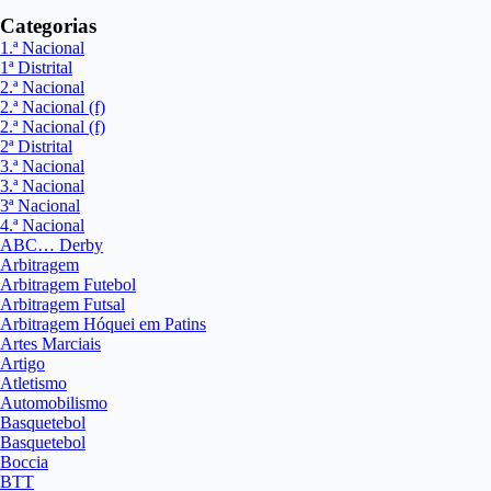
Categorias
1.ª Nacional
1ª Distrital
2.ª Nacional
2.ª Nacional (f)
2.ª Nacional (f)
2ª Distrital
3.ª Nacional
3.ª Nacional
3ª Nacional
4.ª Nacional
ABC… Derby
Arbitragem
Arbitragem Futebol
Arbitragem Futsal
Arbitragem Hóquei em Patins
Artes Marciais
Artigo
Atletismo
Automobilismo
Basquetebol
Basquetebol
Boccia
BTT