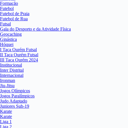
Formação
Futebol
Futebol de Praia
Futebol de Rua
Futsal
Gala do Desporto e da Atividade Física
Geocaching
Ginástica
Hóquei
I Taça Ourém Futsal
II Taça Ourém Futsal
III Taça Ourém 2024
Institucional
Inter Distrital
Internacional
Ironman
Jiu-Jitsu
Jogos Olímpicos
Jogos Paralímpicos
Judo Adaptado
Juniores Sub-19
Karate
Karate
Liga 1
Liga 2