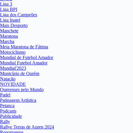
Liga 3
Liga BPI
Liga dos Campeões
Liga Inatel
Mais Desporto
Manchete
Maratona
Marcha
Meia Maratona de Fátima
Motociclismo
Mundial de Futebol Amador
Mundial Futebol Amador
Mundial'2023
Município de Ourém
Natação
NOVIDADE
Oureenses pelo Mundo
Padel
Patinagem Artística
Petanca
Podcasts
Publicidade
Rally
Rallye Terras de Auren 2024
Reportagens