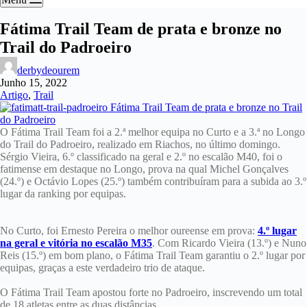
Fátima Trail Team de prata e bronze no
Trail do Padroeiro
derbydeourem
Junho 15, 2022
Artigo
,
Trail
O Fátima Trail Team foi a 2.ª melhor equipa no Curto e a 3.ª no Longo
do Trail do Padroeiro, realizado em Riachos, no último domingo.
Sérgio Vieira, 6.º classificado na geral e 2.º no escalão M40, foi o
fatimense em destaque no Longo, prova na qual Michel Gonçalves
(24.º) e Octávio Lopes (25.º) também contribuíram para a subida ao 3.º
lugar da ranking por equipas.
No Curto, foi Ernesto Pereira o melhor oureense em prova:
4.º lugar
na geral e vitória no escalão M35
. Com Ricardo Vieira (13.º) e Nuno
Reis (15.º) em bom plano, o Fátima Trail Team garantiu o 2.º lugar por
equipas, graças a este verdadeiro trio de ataque.
O Fátima Trail Team apostou forte no Padroeiro, inscrevendo um total
de 18 atletas entre as duas distâncias.