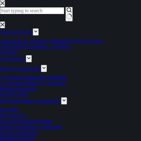
Pular
para
o
conteúdo
Sem
resultados
Cadernos Derby
Associação de Cultura e Desporto de Vale Travesso
Clube Atlético Ouriense – feminino
Ciclismo
Competições
Futebol competições
1.ª Divisão Distrital AF Santarém
2.ª Divisão Distrital AF Santarém
Futebol Formação
Liga INATEL
Futebol Feminino competições
Liga BPI
Taça da Liga
Taça de Portugal feminina
Futebol masculino competições
Futsal competições
Estatuto Editorial