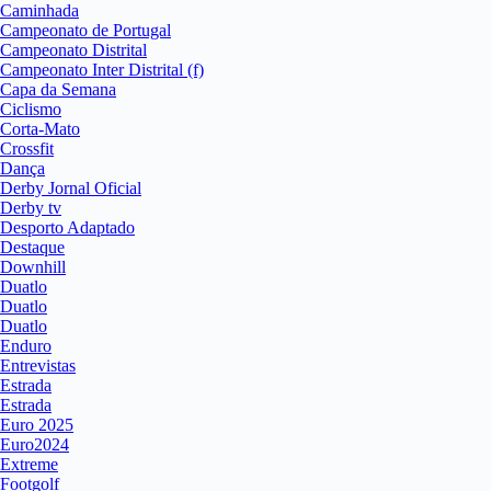
Caminhada
Campeonato de Portugal
Campeonato Distrital
Campeonato Inter Distrital (f)
Capa da Semana
Ciclismo
Corta-Mato
Crossfit
Dança
Derby Jornal Oficial
Derby tv
Desporto Adaptado
Destaque
Downhill
Duatlo
Duatlo
Duatlo
Enduro
Entrevistas
Estrada
Estrada
Euro 2025
Euro2024
Extreme
Footgolf