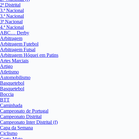
2ª Distrital
3.ª Nacional
3.ª Nacional
3ª Nacional
4.ª Nacional
ABC… Derby
Arbitragem
Arbitragem Futebol
Arbitragem Futsal
Arbitragem Hóquei em Patins
Artes Marciais
Artigo
Atletismo
Automobilismo
Basquetebol
Basquetebol
Boccia
BTT
Caminhada
Campeonato de Portugal
Campeonato Distrital
Campeonato Inter Distrital (f)
Capa da Semana
Ciclismo
Corta-Mato