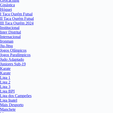
Geocaching
Ginástica
Hóquei
I Taça Ourém Futsal
II Taça Ourém Futsal
III Taça Ourém 2024
Institucional
Inter Distrital
Internacional
Ironman
Jiu-Jitsu
Jogos Olímpicos
Jogos Paralímpicos
Judo Adaptado
Juniores Sub-19
Karate
Karate
Liga 1
Liga 2
Liga 3
Liga BPI
Liga dos Campeões
Liga Inatel
Mais Desporto
Manchete