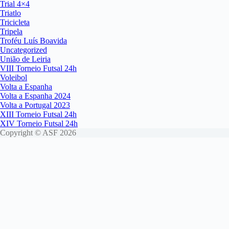
Trial 4×4
Triatlo
Tricicleta
Tripela
Troféu Luís Boavida
Uncategorized
União de Leiria
VIII Torneio Futsal 24h
Voleibol
Volta a Espanha
Volta a Espanha 2024
Volta a Portugal 2023
XIII Torneio Futsal 24h
XIV Torneio Futsal 24h
Copyright © ASF 2026