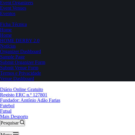
Event Organizers
Event Venues
Eventos
Ficha Técnica
Home
Home
HOME DERBY 2.0
Notícias
Organizer Dashboard
Sample Page
Submit Organizer Form
Submit Venue Form
Termos e Privacidade
Venue Dashboard
Diário Online Gratuito
Registo ERC n.º 127801
Fundador: António Adão Farias
Futebol
Futsal
Mais Desporto
Pesquisar
Menu