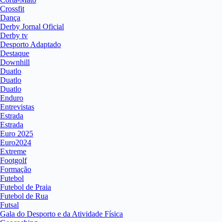
Crossfit
Dança
Derby Jornal Oficial
Derby tv
Desporto Adaptado
Destaque
Downhill
Duatlo
Duatlo
Duatlo
Enduro
Entrevistas
Estrada
Estrada
Euro 2025
Euro2024
Extreme
Footgolf
Formação
Futebol
Futebol de Praia
Futebol de Rua
Futsal
Gala do Desporto e da Atividade Física