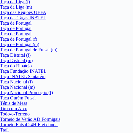
Taça da Liga (f)
Taça da Liga (m)
Taça das Regiões UEFA
Taça das Taças INATEL
Taça de Portugal
Taça de Portugal
Taça de Portugal
Taça de Portugal (f)
Taça de Portugal (m)
Taça de Portugal de Futsal (m)
Taça Distrital (f)
Taça Distrital (m)
Taça do Ribatejo
Taça Fundação INATEL
Taça INATEL Santarém
Taça Nacional (f)
Taça Nacional (m)
Taça Nacional Promoção (f)
Taça Ourém Futsal
Ténis de Mesa
Tiro com Arco
Todo-o-Terreno
Torneio de Verão AD Formigais
Torneio Futsal 24H Freixianda
Trail