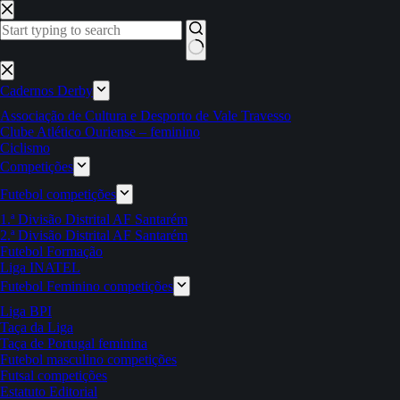
Pular
para
o
conteúdo
Sem
resultados
Cadernos Derby
Associação de Cultura e Desporto de Vale Travesso
Clube Atlético Ouriense – feminino
Ciclismo
Competições
Futebol competições
1.ª Divisão Distrital AF Santarém
2.ª Divisão Distrital AF Santarém
Futebol Formação
Liga INATEL
Futebol Feminino competições
Liga BPI
Taça da Liga
Taça de Portugal feminina
Futebol masculino competições
Futsal competições
Estatuto Editorial