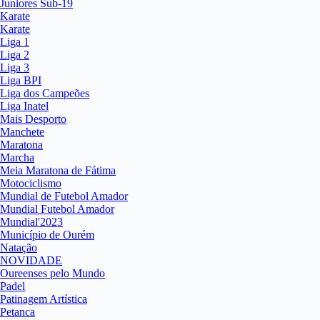
Juniores Sub-19
Karate
Karate
Liga 1
Liga 2
Liga 3
Liga BPI
Liga dos Campeões
Liga Inatel
Mais Desporto
Manchete
Maratona
Marcha
Meia Maratona de Fátima
Motociclismo
Mundial de Futebol Amador
Mundial Futebol Amador
Mundial'2023
Município de Ourém
Natação
NOVIDADE
Oureenses pelo Mundo
Padel
Patinagem Artística
Petanca