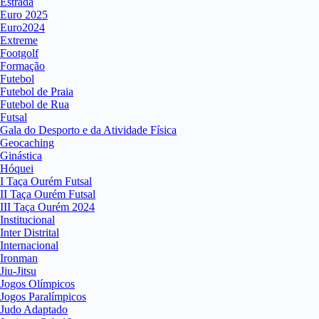
Estrada
Euro 2025
Euro2024
Extreme
Footgolf
Formação
Futebol
Futebol de Praia
Futebol de Rua
Futsal
Gala do Desporto e da Atividade Física
Geocaching
Ginástica
Hóquei
I Taça Ourém Futsal
II Taça Ourém Futsal
III Taça Ourém 2024
Institucional
Inter Distrital
Internacional
Ironman
Jiu-Jitsu
Jogos Olímpicos
Jogos Paralímpicos
Judo Adaptado