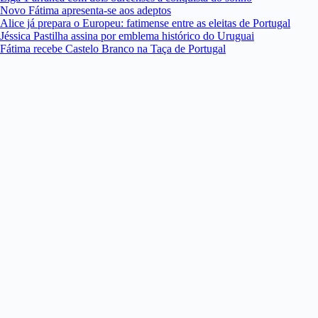
Novo Fátima apresenta-se aos adeptos
Alice já prepara o Europeu: fatimense entre as eleitas de Portugal
Jéssica Pastilha assina por emblema histórico do Uruguai
Fátima recebe Castelo Branco na Taça de Portugal