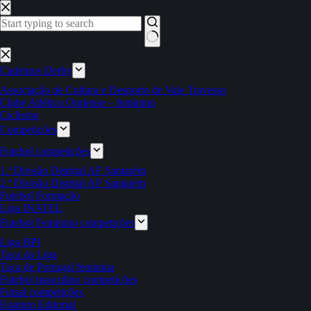
Pular
para
o
conteúdo
Sem
resultados
Cadernos Derby
Associação de Cultura e Desporto de Vale Travesso
Clube Atlético Ouriense – feminino
Ciclismo
Competições
Futebol competições
1.ª Divisão Distrital AF Santarém
2.ª Divisão Distrital AF Santarém
Futebol Formação
Liga INATEL
Futebol Feminino competições
Liga BPI
Taça da Liga
Taça de Portugal feminina
Futebol masculino competições
Futsal competições
Estatuto Editorial