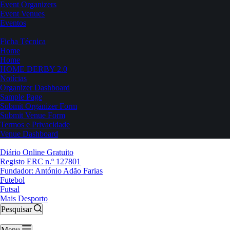
Event Organizers
Event Venues
Eventos
Ficha Técnica
Home
Home
HOME DERBY 2.0
Notícias
Organizer Dashboard
Sample Page
Submit Organizer Form
Submit Venue Form
Termos e Privacidade
Venue Dashboard
Diário Online Gratuito
Registo ERC n.º 127801
Fundador: António Adão Farias
Futebol
Futsal
Mais Desporto
Pesquisar
Menu