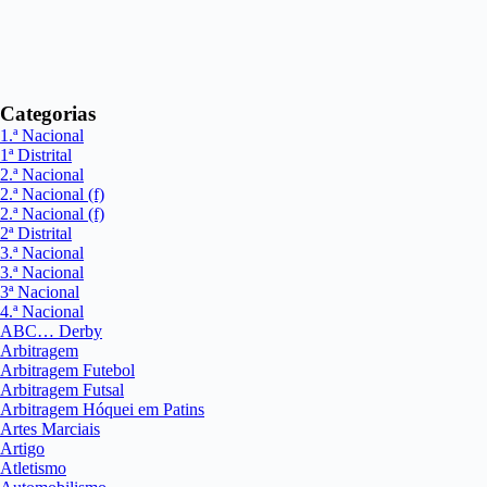
Categorias
1.ª Nacional
1ª Distrital
2.ª Nacional
2.ª Nacional (f)
2.ª Nacional (f)
2ª Distrital
3.ª Nacional
3.ª Nacional
3ª Nacional
4.ª Nacional
ABC… Derby
Arbitragem
Arbitragem Futebol
Arbitragem Futsal
Arbitragem Hóquei em Patins
Artes Marciais
Artigo
Atletismo