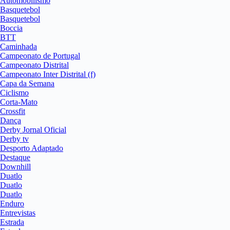
Automobilismo
Basquetebol
Basquetebol
Boccia
BTT
Caminhada
Campeonato de Portugal
Campeonato Distrital
Campeonato Inter Distrital (f)
Capa da Semana
Ciclismo
Corta-Mato
Crossfit
Dança
Derby Jornal Oficial
Derby tv
Desporto Adaptado
Destaque
Downhill
Duatlo
Duatlo
Duatlo
Enduro
Entrevistas
Estrada