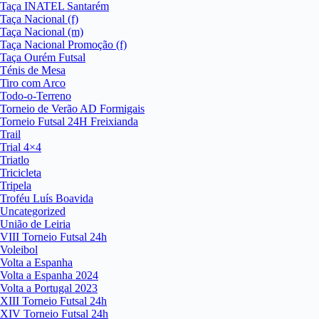
Taça INATEL Santarém
Taça Nacional (f)
Taça Nacional (m)
Taça Nacional Promoção (f)
Taça Ourém Futsal
Ténis de Mesa
Tiro com Arco
Todo-o-Terreno
Torneio de Verão AD Formigais
Torneio Futsal 24H Freixianda
Trail
Trial 4×4
Triatlo
Tricicleta
Tripela
Troféu Luís Boavida
Uncategorized
União de Leiria
VIII Torneio Futsal 24h
Voleibol
Volta a Espanha
Volta a Espanha 2024
Volta a Portugal 2023
XIII Torneio Futsal 24h
XIV Torneio Futsal 24h