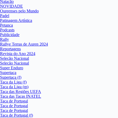
Natação
NOVIDADE
Oureenses pelo Mundo
Padel
Patinagem Artística
Petanca
Podcasts
Publicidade
Rally
Rallye Terras de Auren 2024
Reportagens
Revista do Ano 2024
Seleção Nacional
Seleção Nacional
Super Enduro
Supertaça
Supertaça (f)
Taça da Liga (f)
Taça da Liga (m)
Taça das Regiões UEFA
Taça das Taças INATEL
Taça de Portugal
Taça de Portugal
Taça de Portugal
Taça de Portugal (f)