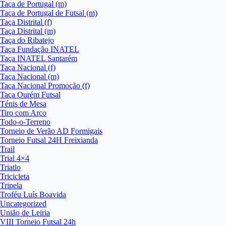
Taça de Portugal (m)
Taça de Portugal de Futsal (m)
Taça Distrital (f)
Taça Distrital (m)
Taça do Ribatejo
Taça Fundação INATEL
Taça INATEL Santarém
Taça Nacional (f)
Taça Nacional (m)
Taça Nacional Promoção (f)
Taça Ourém Futsal
Ténis de Mesa
Tiro com Arco
Todo-o-Terreno
Torneio de Verão AD Formigais
Torneio Futsal 24H Freixianda
Trail
Trial 4×4
Triatlo
Tricicleta
Tripela
Troféu Luís Boavida
Uncategorized
União de Leiria
VIII Torneio Futsal 24h