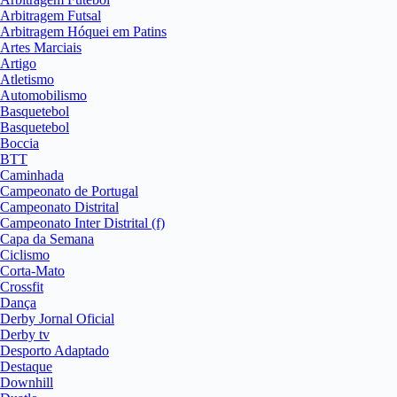
Arbitragem Futsal
Arbitragem Hóquei em Patins
Artes Marciais
Artigo
Atletismo
Automobilismo
Basquetebol
Basquetebol
Boccia
BTT
Caminhada
Campeonato de Portugal
Campeonato Distrital
Campeonato Inter Distrital (f)
Capa da Semana
Ciclismo
Corta-Mato
Crossfit
Dança
Derby Jornal Oficial
Derby tv
Desporto Adaptado
Destaque
Downhill