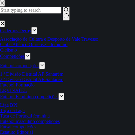
Pular
para
o
conteúdo
Sem
resultados
Cadernos Derby
Associação de Cultura e Desporto de Vale Travesso
Clube Atlético Ouriense – feminino
Ciclismo
Competições
Futebol competições
1.ª Divisão Distrital AF Santarém
2.ª Divisão Distrital AF Santarém
Futebol Formação
Liga INATEL
Futebol Feminino competições
Liga BPI
Taça da Liga
Taça de Portugal feminina
Futebol masculino competições
Futsal competições
Estatuto Editorial