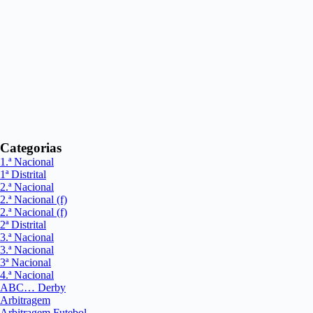
Categorias
1.ª Nacional
1ª Distrital
2.ª Nacional
2.ª Nacional (f)
2.ª Nacional (f)
2ª Distrital
3.ª Nacional
3.ª Nacional
3ª Nacional
4.ª Nacional
ABC… Derby
Arbitragem
Arbitragem Futebol