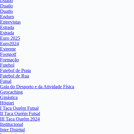
Duatlo
Duatlo
Duatlo
Enduro
Entrevistas
Estrada
Estrada
Euro 2025
Euro2024
Extreme
Footgolf
Formação
Futebol
Futebol de Praia
Futebol de Rua
Futsal
Gala do Desporto e da Atividade Física
Geocaching
Ginástica
Hóquei
I Taça Ourém Futsal
II Taça Ourém Futsal
III Taça Ourém 2024
Institucional
Inter Distrital