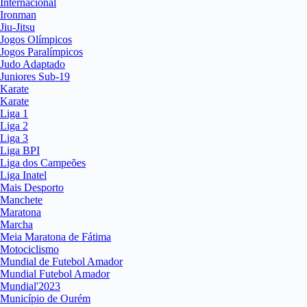
Internacional
Ironman
Jiu-Jitsu
Jogos Olímpicos
Jogos Paralímpicos
Judo Adaptado
Juniores Sub-19
Karate
Karate
Liga 1
Liga 2
Liga 3
Liga BPI
Liga dos Campeões
Liga Inatel
Mais Desporto
Manchete
Maratona
Marcha
Meia Maratona de Fátima
Motociclismo
Mundial de Futebol Amador
Mundial Futebol Amador
Mundial'2023
Município de Ourém