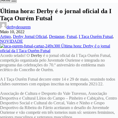
Última hora: Derby é o jornal oficial da I
Taça Ourém Futsal
derbydeourem
Maio 10, 2022
Artigo
,
Derby Jornal Oficial
,
Destaque
,
Futsal
,
I Taça Ourém Futsal
,
NOVIDADE
Acordo selado! O
Derby
é o jornal oficial da I Taça Ourém Futsal,
competição organizada pelo Juventude Ouriense e integrada no
programa das celebrações do 70.º aniversário do emblema mais
eclético do Concelho de Ourém.
A I Taça Ourém Futsal decorre entre 14 e 29 de maio, reunindo todos
clubes oureenses com equipas inscritas na temporada 2021/22.
Associação de Cultura e Desporto do Vale Travesso, Associação
Desportiva e Cultural Lírios do Campo – Pinheiro e Cabiçalva, Centro
Desportivo Social e Cultural do Cercal, Vales e Ninho e Grupo
Desportivo da Ribeira do Fárrio aceitaram o desafio do Juventude
Ouriense e vão competir em três torneios num só: seniores femininos,
seniores masculinos e veteranos masculinos.