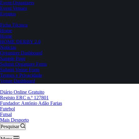
Event Organizers
Event Venues
Eventos
Ficha Técnica
Home
Home
HOME DERBY 2.0
Notícias
Organizer Dashboard
Sample Page
Submit Organizer Form
Submit Venue Form
Termos e Privacidade
Venue Dashboard
Diário Online Gratuito
Registo ERC n.º 127801
Fundador: António Adão Farias
Futebol
Futsal
Mais Desporto
Pesquisar
Menu