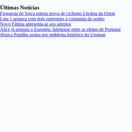
Últimas Notícias
Freguesia de Seiça estreia prova de ciclismo à boleia da Orion
Liga 1 arranca com dois oureenses à conquista do sonho
Novo Fátima apresenta-se aos adeptos
Alice já prepara o Europeu: fatimense entre as eleitas de Portugal
Jéssica Pastilha assina por emblema histórico do Uruguai