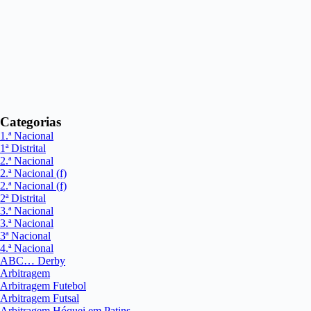
Categorias
1.ª Nacional
1ª Distrital
2.ª Nacional
2.ª Nacional (f)
2.ª Nacional (f)
2ª Distrital
3.ª Nacional
3.ª Nacional
3ª Nacional
4.ª Nacional
ABC… Derby
Arbitragem
Arbitragem Futebol
Arbitragem Futsal
Arbitragem Hóquei em Patins