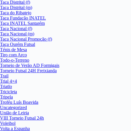
Taça Distrital (f)
Taça Distrital (m)
Taça do Ribatejo
Taça Fundação INATEL
Taça INATEL Santarém
Taça Nacional (f)
Taça Nacional (m)
Taça Nacional Promoção (f)
Taça Ourém Futsal
Ténis de Mesa
Tiro com Arco
Todo-o-Terreno
Torneio de Verão AD Formigais
Torneio Futsal 24H Freixianda
Trail
Trial 4×4
Triatlo
Tricicleta
Tripela
Troféu Luís Boavida
Uncategorized
União de Leiria
VIII Torneio Futsal 24h
Voleibol
Volta a Espanha