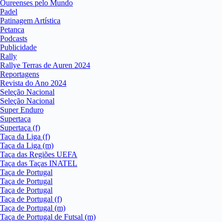
Oureenses pelo Mundo
Padel
Patinagem Artística
Petanca
Podcasts
Publicidade
Rally
Rallye Terras de Auren 2024
Reportagens
Revista do Ano 2024
Seleção Nacional
Seleção Nacional
Super Enduro
Supertaça
Supertaça (f)
Taça da Liga (f)
Taça da Liga (m)
Taça das Regiões UEFA
Taça das Taças INATEL
Taça de Portugal
Taça de Portugal
Taça de Portugal
Taça de Portugal (f)
Taça de Portugal (m)
Taça de Portugal de Futsal (m)