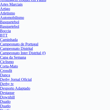
Artes Marciais
Artigo
Atletismo
Automobilismo
Basquetebol
Basquetebol
Boccia
BTT
Caminhada
Campeonato de Portugal
Campeonato Distrital
Campeonato Inter Distrital (f)
Capa da Semana
Ciclismo
Corta-Mato
Crossfit
Dança
Derby Jornal Oficial
Derby tv
Desporto Adaptado
Destaque
Downhill
Duatlo
Duatlo