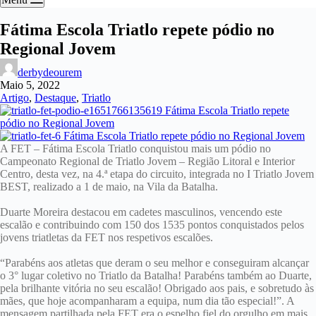
Fátima Escola Triatlo repete pódio no
Regional Jovem
derbydeourem
Maio 5, 2022
Artigo
,
Destaque
,
Triatlo
A FET – Fátima Escola Triatlo conquistou mais um pódio no
Campeonato Regional de Triatlo Jovem – Região Litoral e Interior
Centro, desta vez, na 4.ª etapa do circuito, integrada no I Triatlo Jovem
BEST, realizado a 1 de maio, na Vila da Batalha.
Duarte Moreira destacou em cadetes masculinos, vencendo este
escalão e contribuindo com 150 dos 1535 pontos conquistados pelos
jovens triatletas da FET nos respetivos escalões.
“Parabéns aos atletas que deram o seu melhor e conseguiram alcançar
o 3° lugar coletivo no Triatlo da Batalha! Parabéns também ao Duarte,
pela brilhante vitória no seu escalão! Obrigado aos pais, e sobretudo às
mães, que hoje acompanharam a equipa, num dia tão especial!”. A
mensagem partilhada pela FET era o espelho fiel do orgulho em mais