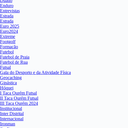
Duatlo
Enduro
Entrevistas
Estrada
Estrada
Euro 2025
Euro2024
Extreme
Footgolf
Formação
Futebol
Futebol de Praia
Futebol de Rua
Futsal
Gala do Desporto e da Atividade Física
Geocaching
Ginástica
Hóquei
I Taça Ourém Futsal
II Taça Ourém Futsal
III Taça Ourém 2024
Institucional
Inter Distrital
Internacional
Ironman