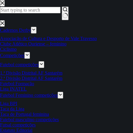
Pular
para
o
conteúdo
Sem
resultados
Cadernos Derby
Associação de Cultura e Desporto de Vale Travesso
Clube Atlético Ouriense – feminino
Ciclismo
Competições
Futebol competições
1.ª Divisão Distrital AF Santarém
2.ª Divisão Distrital AF Santarém
Futebol Formação
Liga INATEL
Futebol Feminino competições
Liga BPI
Taça da Liga
Taça de Portugal feminina
Futebol masculino competições
Futsal competições
Estatuto Editorial