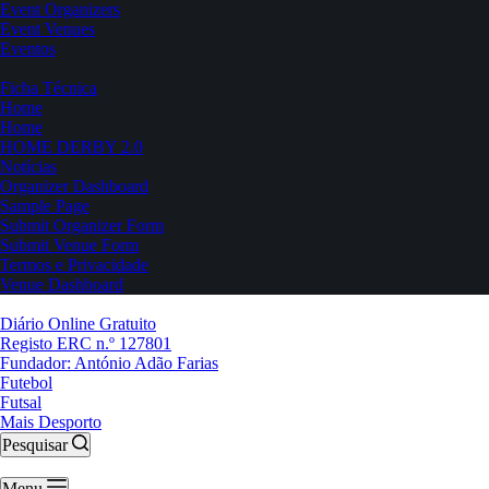
Event Organizers
Event Venues
Eventos
Ficha Técnica
Home
Home
HOME DERBY 2.0
Notícias
Organizer Dashboard
Sample Page
Submit Organizer Form
Submit Venue Form
Termos e Privacidade
Venue Dashboard
Diário Online Gratuito
Registo ERC n.º 127801
Fundador: António Adão Farias
Futebol
Futsal
Mais Desporto
Pesquisar
Menu