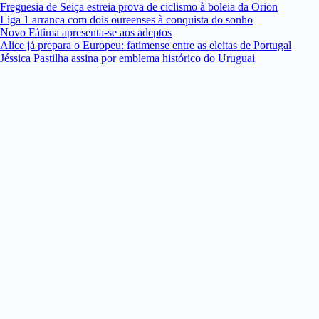
Freguesia de Seiça estreia prova de ciclismo à boleia da Orion
Liga 1 arranca com dois oureenses à conquista do sonho
Novo Fátima apresenta-se aos adeptos
Alice já prepara o Europeu: fatimense entre as eleitas de Portugal
Jéssica Pastilha assina por emblema histórico do Uruguai