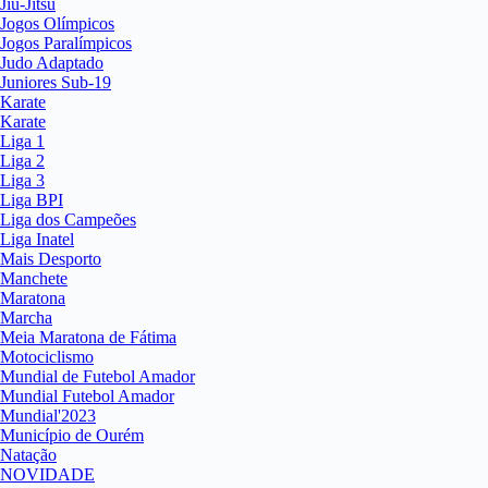
Jiu-Jitsu
Jogos Olímpicos
Jogos Paralímpicos
Judo Adaptado
Juniores Sub-19
Karate
Karate
Liga 1
Liga 2
Liga 3
Liga BPI
Liga dos Campeões
Liga Inatel
Mais Desporto
Manchete
Maratona
Marcha
Meia Maratona de Fátima
Motociclismo
Mundial de Futebol Amador
Mundial Futebol Amador
Mundial'2023
Município de Ourém
Natação
NOVIDADE