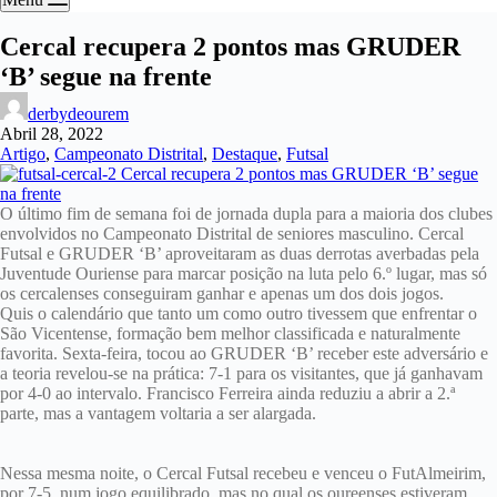
Cercal recupera 2 pontos mas GRUDER
‘B’ segue na frente
derbydeourem
Abril 28, 2022
Artigo
,
Campeonato Distrital
,
Destaque
,
Futsal
O último fim de semana foi de jornada dupla para a maioria dos clubes
envolvidos no Campeonato Distrital de seniores masculino. Cercal
Futsal e GRUDER ‘B’ aproveitaram as duas derrotas averbadas pela
Juventude Ouriense para marcar posição na luta pelo 6.º lugar, mas só
os cercalenses conseguiram ganhar e apenas um dos dois jogos.
Quis o calendário que tanto um como outro tivessem que enfrentar o
São Vicentense, formação bem melhor classificada e naturalmente
favorita. Sexta-feira, tocou ao GRUDER ‘B’ receber este adversário e
a teoria revelou-se na prática: 7-1 para os visitantes, que já ganhavam
por 4-0 ao intervalo. Francisco Ferreira ainda reduziu a abrir a 2.ª
parte, mas a vantagem voltaria a ser alargada.
Nessa mesma noite, o Cercal Futsal recebeu e venceu o FutAlmeirim,
por 7-5, num jogo equilibrado, mas no qual os oureenses estiveram