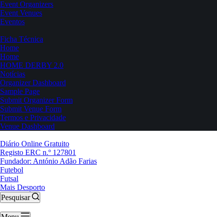
Event Organizers
Event Venues
Eventos
Ficha Técnica
Home
Home
HOME DERBY 2.0
Notícias
Organizer Dashboard
Sample Page
Submit Organizer Form
Submit Venue Form
Termos e Privacidade
Venue Dashboard
Diário Online Gratuito
Registo ERC n.º 127801
Fundador: António Adão Farias
Futebol
Futsal
Mais Desporto
Pesquisar
Menu