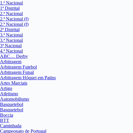
1.ª Nacional
1ª Distrital
2.ª Nacional
2.ª Nacional (f)
2.ª Nacional (f)
2ª Distrital
3.ª Nacional
3.ª Nacional
3ª Nacional
4.ª Nacional
ABC… Derby
Arbitragem
Arbitragem Futebol
Arbitragem Futsal
Arbitragem Hóquei em Patins
Artes Marciais
Artigo
Atletismo
Automobilismo
Basquetebol
Basquetebol
Boccia
BTT
Caminhada
Campeonato de Portugal