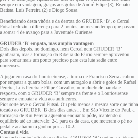
sempre em vantagem, graças aos golos de André Filipe (3), Renato
Batista, Luís Ferreira (2) e Diogo Sousa.
Beneficiando desta vitória e da derrota do GRUDER ‘B’, o Cercal
Futsal reduziu a diferença para 2 pontos, ao mesmo tempo que passou
a somar 4 de avanço para a Juventude Ouriense.
GRUDER ‘B’ empata, mas amplia vantagem
Dois dias depois, no domingo, nem Cercal nem GRUDER ‘B’
ganharam, mas a formação da Ribeira do Fárrio sempre aproveitou
para somar mais um ponto precioso para esta luta sadia entre
oureenses.
A jogar em casa do Louriceirense, a turma de Francisco Serra acabou
por empatar a quatro bolas, com um autogolo a abrir e golos de Rafael
Pereira, Luís Pereira e Filipe Carvalho, num duelo de parada e
resposta, com o GRUDER ‘B’ sempre na frente e o Louriceirense
sempre a empatar a vida aos aurinegros.
Pior sorte teve o Cercal Futsal. Ou pelo menos a mesma sorte que tinha
tocado ao GRUDER ‘B dois dias antes… Em São Vicente do Paul, a
formação de Rui Pereira aguentou enquanto pôde, mantendo o
equilíbrio até ao intervalo: 2-1 para os da casa, que meteram o pé no
pedal e acabaram a ganhar por… 10-2.
Contas à vida
Com esta conjugação de resultados, GRUDER ‘B’ continua a liderar