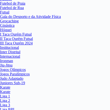
Futebol de Praia
Futebol de Rua
Futsal
Gala do Desporto e da Atividade Física
Geocaching
Ginástica
Hóquei
I Taça Ourém Futsal
II Taça Ourém Futsal
III Taça Ourém 2024
Institucional
Inter Distrital
Internacional
Ironman
Jiu-Jitsu
Jogos Olímpicos
Jogos Paralímpicos
Judo Adaptado
Juniores Sub-19
Karate
Karate
Liga 1
Liga 2
Liga 3
Liga BPI