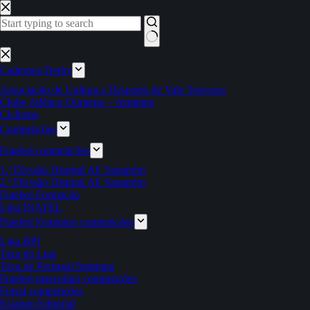
Pular
para
o
conteúdo
Sem
resultados
Cadernos Derby
Associação de Cultura e Desporto de Vale Travesso
Clube Atlético Ouriense – feminino
Ciclismo
Competições
Futebol competições
1.ª Divisão Distrital AF Santarém
2.ª Divisão Distrital AF Santarém
Futebol Formação
Liga INATEL
Futebol Feminino competições
Liga BPI
Taça da Liga
Taça de Portugal feminina
Futebol masculino competições
Futsal competições
Estatuto Editorial