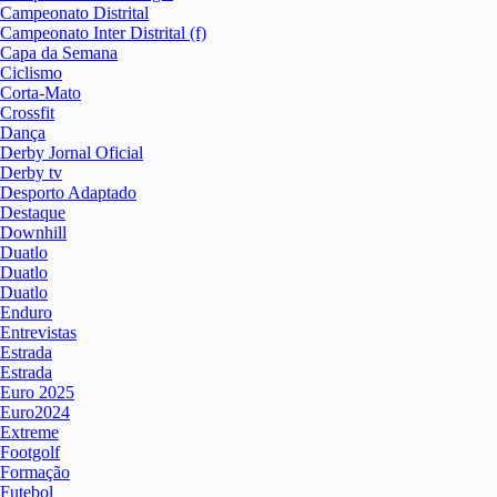
Campeonato Distrital
Campeonato Inter Distrital (f)
Capa da Semana
Ciclismo
Corta-Mato
Crossfit
Dança
Derby Jornal Oficial
Derby tv
Desporto Adaptado
Destaque
Downhill
Duatlo
Duatlo
Duatlo
Enduro
Entrevistas
Estrada
Estrada
Euro 2025
Euro2024
Extreme
Footgolf
Formação
Futebol