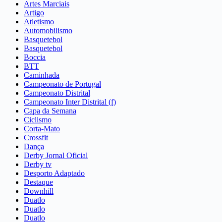
Artes Marciais
Artigo
Atletismo
Automobilismo
Basquetebol
Basquetebol
Boccia
BTT
Caminhada
Campeonato de Portugal
Campeonato Distrital
Campeonato Inter Distrital (f)
Capa da Semana
Ciclismo
Corta-Mato
Crossfit
Dança
Derby Jornal Oficial
Derby tv
Desporto Adaptado
Destaque
Downhill
Duatlo
Duatlo
Duatlo