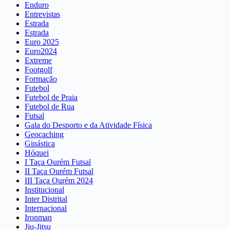
Enduro
Entrevistas
Estrada
Estrada
Euro 2025
Euro2024
Extreme
Footgolf
Formação
Futebol
Futebol de Praia
Futebol de Rua
Futsal
Gala do Desporto e da Atividade Física
Geocaching
Ginástica
Hóquei
I Taça Ourém Futsal
II Taça Ourém Futsal
III Taça Ourém 2024
Institucional
Inter Distrital
Internacional
Ironman
Jiu-Jitsu