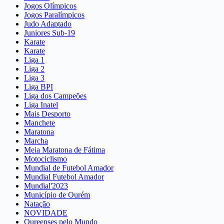
Jogos Olímpicos
Jogos Paralímpicos
Judo Adaptado
Juniores Sub-19
Karate
Karate
Liga 1
Liga 2
Liga 3
Liga BPI
Liga dos Campeões
Liga Inatel
Mais Desporto
Manchete
Maratona
Marcha
Meia Maratona de Fátima
Motociclismo
Mundial de Futebol Amador
Mundial Futebol Amador
Mundial'2023
Município de Ourém
Natação
NOVIDADE
Oureenses pelo Mundo