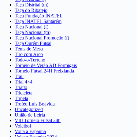
Taça Distrital (m)
Taça do Ribatejo
Taça Fundação INATEL
Taça INATEL Santarém
Taça Nacional (f)
Taça Nacional (m)
Taça Nacional Promoção (f)
Taça Ourém Futsal
Ténis de Mesa
Tiro com Arco
Todo-o-Terreno
Torneio de Verão AD Formigais
Torneio Futsal 24H Freixianda
Trail
Trial 4×4
Triatlo
Tricicleta
Tripela
Troféu Luís Boavida
Uncategorized
União de Leiria
VIII Torneio Futsal 24h
Voleibol
Volta a Espanha
Volta a Espanha 2024