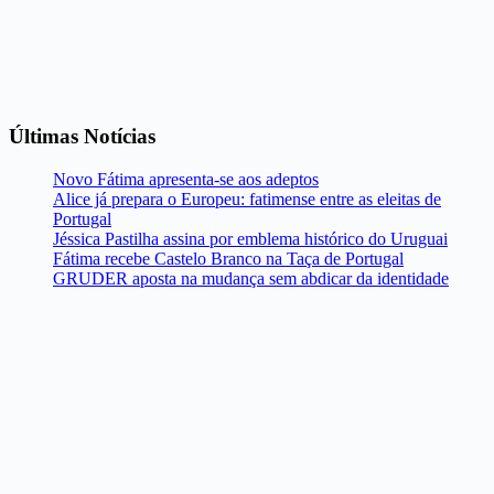
Últimas Notícias
Novo Fátima apresenta-se aos adeptos
Alice já prepara o Europeu: fatimense entre as eleitas de
Portugal
Jéssica Pastilha assina por emblema histórico do Uruguai
Fátima recebe Castelo Branco na Taça de Portugal
GRUDER aposta na mudança sem abdicar da identidade