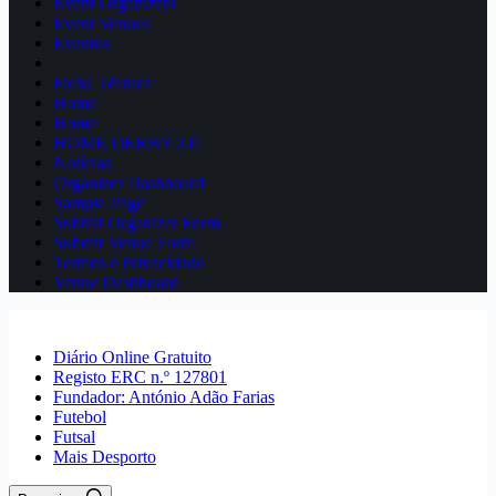
Event Organizers
Event Venues
Eventos
Ficha Técnica
Home
Home
HOME DERBY 2.0
Notícias
Organizer Dashboard
Sample Page
Submit Organizer Form
Submit Venue Form
Termos e Privacidade
Venue Dashboard
Diário Online Gratuito
Registo ERC n.º 127801
Fundador: António Adão Farias
Futebol
Futsal
Mais Desporto