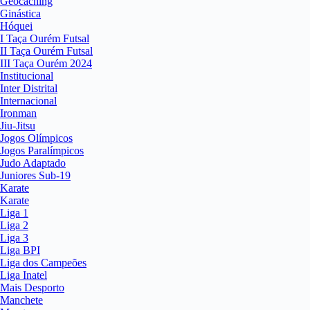
Geocaching
Ginástica
Hóquei
I Taça Ourém Futsal
II Taça Ourém Futsal
III Taça Ourém 2024
Institucional
Inter Distrital
Internacional
Ironman
Jiu-Jitsu
Jogos Olímpicos
Jogos Paralímpicos
Judo Adaptado
Juniores Sub-19
Karate
Karate
Liga 1
Liga 2
Liga 3
Liga BPI
Liga dos Campeões
Liga Inatel
Mais Desporto
Manchete