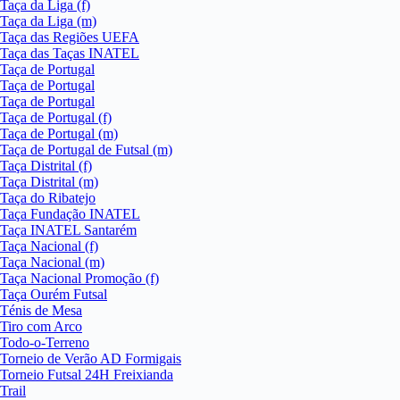
Taça da Liga (f)
Taça da Liga (m)
Taça das Regiões UEFA
Taça das Taças INATEL
Taça de Portugal
Taça de Portugal
Taça de Portugal
Taça de Portugal (f)
Taça de Portugal (m)
Taça de Portugal de Futsal (m)
Taça Distrital (f)
Taça Distrital (m)
Taça do Ribatejo
Taça Fundação INATEL
Taça INATEL Santarém
Taça Nacional (f)
Taça Nacional (m)
Taça Nacional Promoção (f)
Taça Ourém Futsal
Ténis de Mesa
Tiro com Arco
Todo-o-Terreno
Torneio de Verão AD Formigais
Torneio Futsal 24H Freixianda
Trail