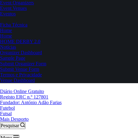
Event Organizers
Event Venues
Eventos
Ficha Técnica
Home
Home
HOME DERBY 2.0
Notícias
Organizer Dashboard
Sample Page
Submit Organizer Form
Submit Venue Form
Termos e Privacidade
Venue Dashboard
Diário Online Gratuito
Registo ERC n.º 127801
Fundador: António Adão Farias
Futebol
Futsal
Mais Desporto
Pesquisar
Menu