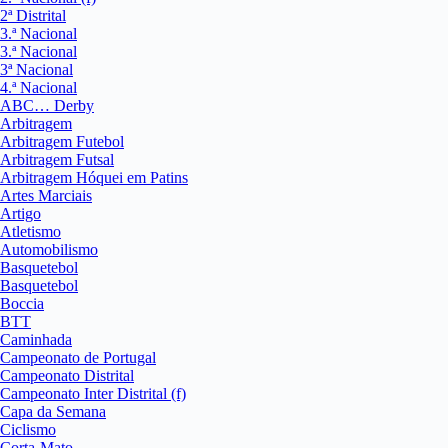
2ª Distrital
3.ª Nacional
3.ª Nacional
3ª Nacional
4.ª Nacional
ABC… Derby
Arbitragem
Arbitragem Futebol
Arbitragem Futsal
Arbitragem Hóquei em Patins
Artes Marciais
Artigo
Atletismo
Automobilismo
Basquetebol
Basquetebol
Boccia
BTT
Caminhada
Campeonato de Portugal
Campeonato Distrital
Campeonato Inter Distrital (f)
Capa da Semana
Ciclismo
Corta-Mato