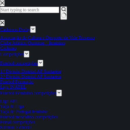
Pular
para
o
conteúdo
Sem
resultados
Cadernos Derby
Associação de Cultura e Desporto de Vale Travesso
Clube Atlético Ouriense – feminino
Ciclismo
Competições
Futebol competições
1.ª Divisão Distrital AF Santarém
2.ª Divisão Distrital AF Santarém
Futebol Formação
Liga INATEL
Futebol Feminino competições
Liga BPI
Taça da Liga
Taça de Portugal feminina
Futebol masculino competições
Futsal competições
Estatuto Editorial