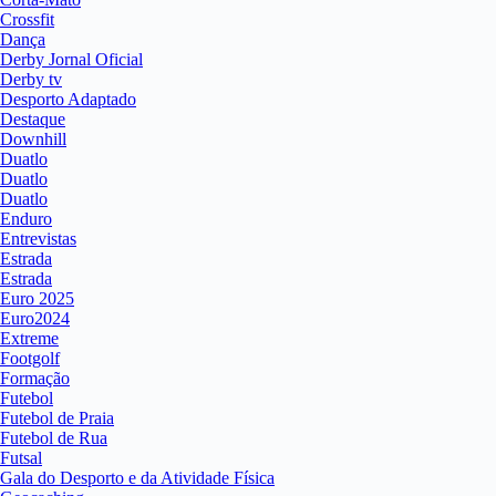
Crossfit
Dança
Derby Jornal Oficial
Derby tv
Desporto Adaptado
Destaque
Downhill
Duatlo
Duatlo
Duatlo
Enduro
Entrevistas
Estrada
Estrada
Euro 2025
Euro2024
Extreme
Footgolf
Formação
Futebol
Futebol de Praia
Futebol de Rua
Futsal
Gala do Desporto e da Atividade Física