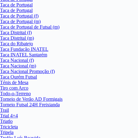
Taça de Portugal
Taça de Portugal
Taça de Portugal (f)
Taça de Portugal (m)
Taça de Portugal de Futsal (m)
Taça Distrital (f)
Taça Distrital (m)
Taça do Ribatejo
Taça Fundação INATEL
Taça INATEL Santarém
Taça Nacional (f)
Taça Nacional (m)
Taça Nacional Promoção (f)
Taça Ourém Futsal
Ténis de Mesa
Tiro com Arco
Todo-o-Terreno
Torneio de Verão AD Formigais
Torneio Futsal 24H Freixianda
Trail
Trial 4×4
Triatlo
Tricicleta
Tripela
Troféu Luís Boavida