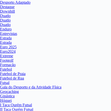
Desporto Adaptado
Destaque
Downhill
Duatlo
Duatlo
Duatlo
Enduro
Entrevistas
Estrada
Estrada
Euro 2025
Euro2024
Extreme
Footgolf
Formação
Futebol
Futebol de Praia
Futebol de Rua
Futsal
Gala do Desporto e da Atividade Física
Geocaching
Ginástica
Hóquei
I Taça Ourém Futsal
II Taça Ourém Futsal