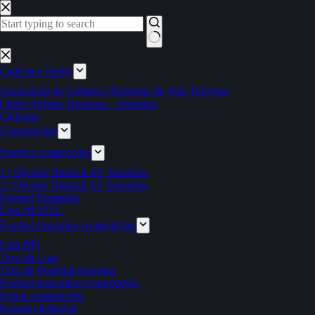
Pular
para
o
conteúdo
Sem
resultados
Cadernos Derby
Associação de Cultura e Desporto de Vale Travesso
Clube Atlético Ouriense – feminino
Ciclismo
Competições
Futebol competições
1.ª Divisão Distrital AF Santarém
2.ª Divisão Distrital AF Santarém
Futebol Formação
Liga INATEL
Futebol Feminino competições
Liga BPI
Taça da Liga
Taça de Portugal feminina
Futebol masculino competições
Futsal competições
Estatuto Editorial