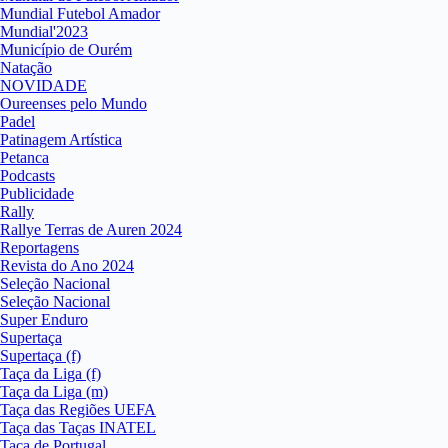
Mundial Futebol Amador
Mundial'2023
Município de Ourém
Natação
NOVIDADE
Oureenses pelo Mundo
Padel
Patinagem Artística
Petanca
Podcasts
Publicidade
Rally
Rallye Terras de Auren 2024
Reportagens
Revista do Ano 2024
Seleção Nacional
Seleção Nacional
Super Enduro
Supertaça
Supertaça (f)
Taça da Liga (f)
Taça da Liga (m)
Taça das Regiões UEFA
Taça das Taças INATEL
Taça de Portugal