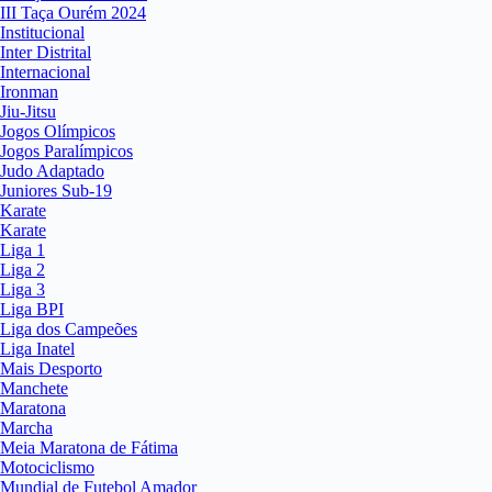
III Taça Ourém 2024
Institucional
Inter Distrital
Internacional
Ironman
Jiu-Jitsu
Jogos Olímpicos
Jogos Paralímpicos
Judo Adaptado
Juniores Sub-19
Karate
Karate
Liga 1
Liga 2
Liga 3
Liga BPI
Liga dos Campeões
Liga Inatel
Mais Desporto
Manchete
Maratona
Marcha
Meia Maratona de Fátima
Motociclismo
Mundial de Futebol Amador