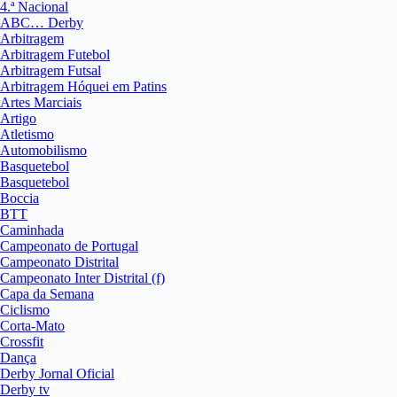
4.ª Nacional
ABC… Derby
Arbitragem
Arbitragem Futebol
Arbitragem Futsal
Arbitragem Hóquei em Patins
Artes Marciais
Artigo
Atletismo
Automobilismo
Basquetebol
Basquetebol
Boccia
BTT
Caminhada
Campeonato de Portugal
Campeonato Distrital
Campeonato Inter Distrital (f)
Capa da Semana
Ciclismo
Corta-Mato
Crossfit
Dança
Derby Jornal Oficial
Derby tv