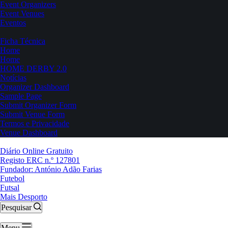
Event Organizers
Event Venues
Eventos
Ficha Técnica
Home
Home
HOME DERBY 2.0
Notícias
Organizer Dashboard
Sample Page
Submit Organizer Form
Submit Venue Form
Termos e Privacidade
Venue Dashboard
Diário Online Gratuito
Registo ERC n.º 127801
Fundador: António Adão Farias
Futebol
Futsal
Mais Desporto
Pesquisar
Menu